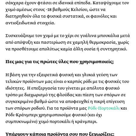
σάκχαρα έχουν φτάσει σε ιδανικά επίπεδα. Καταψύχουμε τον
χυμό αμέσως στους -18 βαθμούς Κελσίου, ώστε να
διατηρηθούν όλα τα φυσικά συστατικά, οι φαινόλες και
αντιοξειδωτικά στοιχεία.
Συσκευάζουμε τον χυμό με το χέρι σε γυάλινα μπουκάλια μετά
από απόψυξη και παστερίωση σε χαμηλή θερμοκρασία, χωρίς
να προσθέτουμε απολύτως καμία άλλη ουσία ή συντηρητικό.
Πες μας για τις πρώτες ύλες που χρησιμοποιείς;
Η βάση για την εξαιρετικά φυσική και γλυκιά γεύση των
τελικών προϊόντων μας είναι ο καρπός ρόδι με τις φυσικές του
ιδιότητες. Η επεξεργασία του γίνεται με απόλυτα φυσικό
τρόπο με διαχωρισμό της φλούδας και πίεση των σπόρων σε
συγκεκριμένο βαθμό ώστε να αποφευχθεί η πικρή επίγευση
των σπόρων ροδιού. Για τα προϊόντα μας
Ρόδι-Πορτοκάλι
και
Ρόδι-Κράνμπερι χρησιμοποιούμε φυσικό (και όχι
συμπυκνωμένο) χυμό πορτοκάλι ή κράνμπερι.
Υπάρχουν κάποια προϊόντα σου που ξεχωρίζεις;