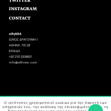
TWITTER
INSTAGRAM
CONTACT
αθηΝΕΑ
ΙΩΝΟΣ ΔΡΑΓΟΥΜΗ 1
ΑΘΗΝΑ, 115 28
ΕΛΛΑΔΑ
+30 210 3318831
info@a8inea.com
COPYRIGHT © 2026 αθηΝΕΑ, ALL RIGHTS RESERVED.
Ο ιστότοπος χρησιμοποιεί cookies για την παροχή των
υπηρεσιών του, την ανάλυση της επισκεψιμότητας και τη
DESIGN BY
G DESIGN STUDIO
. DEVELOPED BY
B LABS
.
βελτιστοποίηση της εμπειρίας του χρήστη. Μάθετε