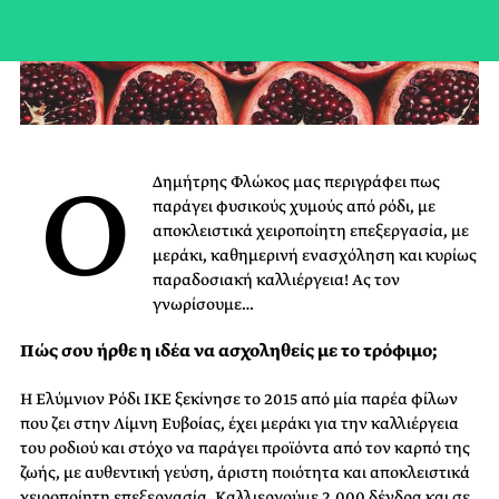
Ο
Δημήτρης Φλώκος μας περιγράφει πως
παράγει φυσικούς χυμούς από ρόδι, με
αποκλειστικά χειροποίητη επεξεργασία, με
μεράκι, καθημερινή ενασχόληση και κυρίως
παραδοσιακή καλλιέργεια! Ας τον
γνωρίσουμε…
Πώς σου ήρθε η ιδέα να ασχοληθείς με το τρόφιμο;
Η Ελύμνιον Ρόδι ΙΚΕ ξεκίνησε το 2015 από μία παρέα φίλων
που ζει στην Λίμνη Ευβοίας, έχει μεράκι για την καλλιέργεια
του ροδιού και στόχο να παράγει προϊόντα από τον καρπό της
ζωής, με αυθεντική γεύση, άριστη ποιότητα και αποκλειστικά
χειροποίητη επεξεργασία. Καλλιεργούμε 2.000 δένδρα και σε