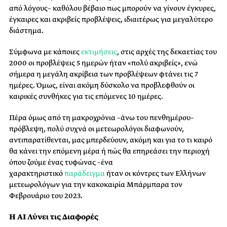
από λόγους– καθόλου βέβαιο πως μπορούν να γίνουν έγκυρες,
έγκαιρες και ακριβείς προβλέψεις, ιδιαιτέρως για μεγαλύτερο
διάστημα.
Σύμφωνα με κάποιες
εκτιμήσεις
, στις αρχές της δεκαετίας του
2000 οι προβλέψεις 5 ημερών ήταν «πολύ ακριβείς», ενώ
σήμερα η μεγάλη ακρίβεια των προβλέψεων φτάνει τις 7
ημέρες. Όμως, είναι ακόμη δύσκολο να προβλεφθούν οι
καιρικές συνθήκες για τις επόμενες 10 ημέρες.
Πέρα όμως από τη μακροχρόνια –άνω του πενθημέρου–
πρόβλεψη, πολύ συχνά οι μετεωρολόγοι διαφωνούν,
αντιπαρατίθενται, μας μπερδεύουν, ακόμη και για το τι καιρό
θα κάνει την επόμενη μέρα ή πώς θα επηρεάσει την περιοχή
όπου ζούμε ένας τυφώνας –ένα
χαρακτηριστικό
παράδειγμα
ήταν οι κόντρες των Ελλήνων
μετεωρολόγων για την κακοκαιρία Μπάρμπαρα τον
Φεβρουάριο του 2023.
Η AI Λύνει τις Διαφορές