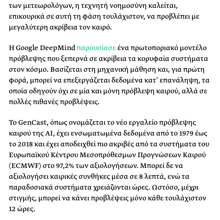
των μετεωρολόγων, η τεχνητή νοημοσύνη καλείται,
επικουρικά σε αυτή τη φάση τουλάχιστον, να προβλέπει με
μεγαλύτερη ακρίβεια τον καιρό.
Η Google DeepMind
παρουσίασε
ένα πρωτοποριακό μοντέλο
πρόβλεψης που ξεπερνά σε ακρίβεια τα κορυφαία συστήματα
στον κόσμο. Βασίζεται στη μηχανική μάθηση και, για πρώτη
φορά, μπορεί να επεξεργάζεται δεδομένα κατ’ επανάληψη, τα
οποία οδηγούν όχι σε μία και μόνη πρόβλεψη καιρού, αλλά σε
πολλές πιθανές προβλέψεις.
Το GenCast, όπως ονομάζεται το νέο εργαλείο πρόβλεψης
καιρού της AI, έχει ενσωματωμένα δεδομένα από το 1979 έως
το 2018 και έχει αποδειχθεί πιο ακριβές από τα συστήματα του
Ευρωπαϊκού Κέντρου Μεσοπρόθεσμων Προγνώσεων Καιρού
(ECMWF) στο 97,2% των αξιολογήσεων. Μπορεί δε να
αξιολογήσει καιρικές συνθήκες μέσα σε 8 λεπτά, ενώ τα
παραδοσιακά συστήματα χρειάζονται ώρες. Ωστόσο, μέχρι
στιγμής, μπορεί να κάνει προβλέψεις μόνο κάθε τουλάχιστον
12 ώρες.