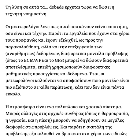
Τη λύση σε αυτά τα… debade έρχεται τώρα να δώσει η
τεχνητή νοημοσύνη.
Οι μετεωρολόγοι λένε πως αυτό που κάνουν «είναι επιστήμη,
όσο είναι και τέχνη». Παρότι τα εργαλεία που έχουν στα χέρια
τους προφανώς και έχουν εξελιχθεί, ως προς την
παρακολούθηση, αλλά και την επεξεργασία των
(αναρίθμητων) δεδομένων, διαφορετικά μοντέλα πρόβλεψης
(όπως το ECMWF και το GFS) μπορεί να δώσουν διαφορετικά
αποτελέσματα, επειδή χρησιμοποιούν διαφορετικές
μαθηματικές προσεγγίσεις και δεδομένα. Έτσι, οι
μετεωρολόγοι καλούνται να αποφασίσουν ποιο μοντέλο είναι
πιο αξιόπιστο σε κάθε περίπτωση, κάτι που δεν είναι πάντα
εύκολο.
Η ατμόσφαιρα είναι ένα πολύπλοκο και χαοτικό σύστημα.
Μικρές αλλαγές στις αρχικές συνθήκες (όπως η θερμοκρασία,
η υγρασία, και η πίεση) μπορούν να οδηγήσουν σε μεγάλες
διαφορές στις προβλέψεις. Και παρότι η σκυτάλη της
πρόβλεψης εξακολουθεί να βρίσκεται στα χέρια των ειδικών,