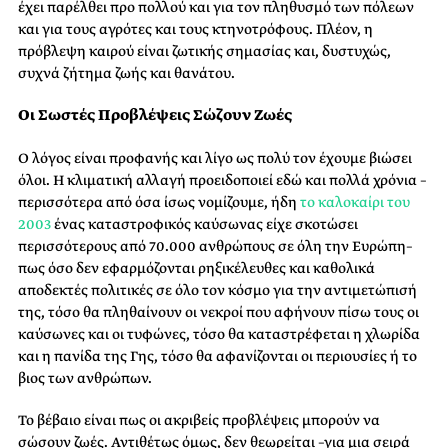
έχει παρέλθει προ πολλού και για τον πληθυσμό των πόλεων
και για τους αγρότες και τους κτηνοτρόφους. Πλέον, η
πρόβλεψη καιρού είναι ζωτικής σημασίας και, δυστυχώς,
συχνά ζήτημα ζωής και θανάτου.
Οι Σωστές Προβλέψεις Σώζουν Ζωές
Ο λόγος είναι προφανής και λίγο ως πολύ τον έχουμε βιώσει
όλοι. Η κλιματική αλλαγή προειδοποιεί εδώ και πολλά χρόνια –
περισσότερα από όσα ίσως νομίζουμε, ήδη
το καλοκαίρι του
2003
ένας καταστροφικός καύσωνας είχε σκοτώσει
περισσότερους από 70.000 ανθρώπους σε όλη την Ευρώπη–
πως όσο δεν εφαρμόζονται ρηξικέλευθες και καθολικά
αποδεκτές πολιτικές σε όλο τον κόσμο για την αντιμετώπισή
της, τόσο θα πληθαίνουν οι νεκροί που αφήνουν πίσω τους οι
καύσωνες και οι τυφώνες, τόσο θα καταστρέφεται η χλωρίδα
και η πανίδα της Γης, τόσο θα αφανίζονται οι περιουσίες ή το
βιος των ανθρώπων.
Το βέβαιο είναι πως οι ακριβείς προβλέψεις μπορούν να
σώσουν ζωές. Αντιθέτως όμως, δεν θεωρείται –για μια σειρά