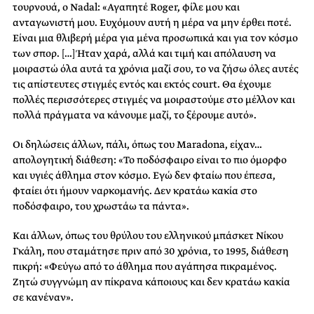
τουρνουά, ο Nadal: «Αγαπητέ Roger, φίλε μου και
ανταγωνιστή μου. Ευχόμουν αυτή η μέρα να μην έρθει ποτέ.
Είναι μια θλιβερή μέρα για μένα προσωπικά και για τον κόσμο
των σπορ. […] Ήταν χαρά, αλλά και τιμή και απόλαυση να
μοιραστώ όλα αυτά τα χρόνια μαζί σου, το να ζήσω όλες αυτές
τις απίστευτες στιγμές εντός και εκτός court. Θα έχουμε
πολλές περισσότερες στιγμές να μοιραστούμε στο μέλλον και
πολλά πράγματα να κάνουμε μαζί, το ξέρουμε αυτό».
Οι δηλώσεις άλλων, πάλι, όπως του Maradona, είχαν…
απολογητική διάθεση: «Το ποδόσφαιρο είναι το πιο όμορφο
και υγιές άθλημα στον κόσμο. Εγώ δεν φταίω που έπεσα,
φταίει ότι ήμουν ναρκομανής. Δεν κρατάω κακία στο
ποδόσφαιρο, του χρωστάω τα πάντα».
Και άλλων, όπως του θρύλου του ελληνικού μπάσκετ Νίκου
Γκάλη, που σταμάτησε πριν από 30 χρόνια, το 1995, διάθεση
πικρή: «Φεύγω από το άθλημα που αγάπησα πικραμένος.
Ζητώ συγγνώμη αν πίκρανα κάποιους και δεν κρατάω κακία
σε κανέναν».