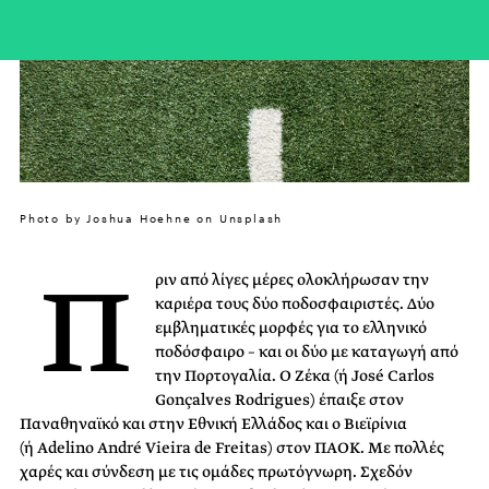
Photo by Joshua Hoehne on Unsplash
Π
ριν από λίγες μέρες ολοκλήρωσαν την
καριέρα τους δύο ποδοσφαιριστές. Δύο
εμβληματικές μορφές για το ελληνικό
ποδόσφαιρο – και οι δύο με καταγωγή από
την Πορτογαλία. Ο Ζέκα (ή José Carlos
Gonçalves Rodrigues) έπαιξε στον
Παναθηναϊκό και στην Εθνική Ελλάδος και ο Βιεϊρίνια
(ή Adelino André Vieira de Freitas) στον ΠΑΟΚ. Με πολλές
χαρές και σύνδεση με τις ομάδες πρωτόγνωρη. Σχεδόν