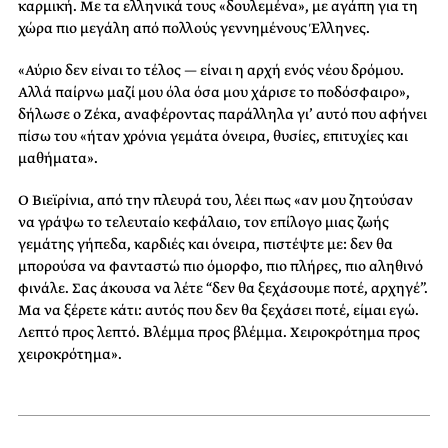
καρμική. Με τα ελληνικά τους «δουλεμένα», με αγάπη για τη
χώρα πιο μεγάλη από πολλούς γεννημένους Έλληνες.
«Αύριο δεν είναι το τέλος — είναι η αρχή ενός νέου δρόμου.
Αλλά παίρνω μαζί μου όλα όσα μου χάρισε το ποδόσφαιρο»,
δήλωσε ο Ζέκα, αναφέροντας παράλληλα γι’ αυτό που αφήνει
πίσω του «ήταν χρόνια γεμάτα όνειρα, θυσίες, επιτυχίες και
μαθήματα».
Ο Βιεϊρίνια, από την πλευρά του, λέει πως «αν μου ζητούσαν
να γράψω το τελευταίο κεφάλαιο, τον επίλογο μιας ζωής
γεμάτης γήπεδα, καρδιές και όνειρα, πιστέψτε με: δεν θα
μπορούσα να φανταστώ πιο όμορφο, πιο πλήρες, πιο αληθινό
φινάλε. Σας άκουσα να λέτε “δεν θα ξεχάσουμε ποτέ, αρχηγέ”.
Μα να ξέρετε κάτι: αυτός που δεν θα ξεχάσει ποτέ, είμαι εγώ.
Λεπτό προς λεπτό. Βλέμμα προς βλέμμα. Χειροκρότημα προς
χειροκρότημα».