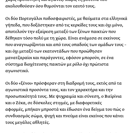
ακολουθούσαν όσο θυμούνται τον εαυτό τους.
Οι δύο Πορτογάλοι ποδοσφαιριστές, με θαύματα στα ελληνικά
γήπεδα, που δοξάστηκαν από τις κερκίδες τους και όχι μόνο,
αποτελούν την εξαίρεση μεταξύ των ξένων παικτών που
δέθηκαν τόσο πολύ με τη χώρα. Είναι ανάμεσα σε εκείνους
που αναγνωρίζονται και από τους οπαδούς των ομάδων τους –
και όχι μεταξύ των εκατοντάδων που προώθησαν
μανατζαραίοι και παράγοντες, εφόσον μπορούν, σε ένα
σύστημα διοχέτευσης παικτών με ρόλο όχι πρώτιστα
αγωνιστικό.
Οι δύο «ξένοι» πρόσφεραν στη διαδρομή τους, εκτός από τα
αγωνιστικά προσόντα τους, και τον χαρακτήρα και την
προσωπικότητά τους. Με ψυχραιμία και σύνεση, ο Βιεϊρίνια
και ο Ζέκα, σε δύσκολες στιγμές, με διαφορετικές
αφορμές, μπήκαν μπροστά και έδωσαν ένα δείγμα του πώς ο
συνδυασμός σώμα, ψυχή και πνεύμα είναι εκείνος που κάνει
τους μεγάλες αθλητές.