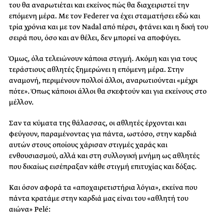
του θα αναρωτιέται και εκείνος πώς θα διαχειριστεί την
επόμενη μέρα. Με τον Federer να έχει σταματήσει εδώ και
τρία χρόνια και με τον Nadal από πέρσι, φτάνει και η δική του
σειρά που, όσο και αν θέλει, δεν μπορεί να αποφύγει.
Όμως, όλα τελειώνουν κάποια στιγμή. Ακόμη και για τους
τεράστιους αθλητές ξημερώνει η επόμενη μέρα. Στην
αναμονή, περιμένουν πολλοί άλλοι, αναρωτιούνται «μέχρι
πότε». Όπως κάποιοι άλλοι θα σκεφτούν και για εκείνους στο
μέλλον.
Σαν τα κύματα της θάλασσας, οι αθλητές έρχονται και
φεύγουν, παραμένοντας για πάντα, ωστόσο, στην καρδιά
αυτών στους οποίους χάρισαν στιγμές χαράς και
ενθουσιασμού, αλλά και στη συλλογική μνήμη ως αθλητές
που δικαίως εισέπραξαν κάθε στιγμή επιτυχίας και δόξας.
Και όσον αφορά τα «αποχαιρετιστήρια λόγια», εκείνα που
πάντα κρατάμε στην καρδιά μας είναι του «αθλητή του
αιώνα» Pelé: