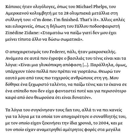
Κάποιες ήταν ολιγόλογες, όπως του Michael Phelps, του
Αμερικανού κολυμβητή με τα 28 ολυμπιακά μετάλλια στη
συλλογή του: «I’m done. I’m finished. That’s it». Άλλες απλές
και ειλικρινείς, όπως η δήλωση του Γάλλου ποδοσφαιριστή
Zinédine Zidane: «Σταματάω να παίζω γιατί δεν μου έχει
μείνει τίποτα άλλο να δώσω σωματικά».
Ο αποχαιρετισμός του Federer, πάλι, ήταν μακροσκελής.
Ανάμεσα σε αυτά που έγραψε ο βασιλιάς του τένις είναι και τα
λόγια: «Είναι μια γλυκόπικρη απόφαση […]. Παράλληλα, όμως,
υπάρχουν τόσο πολλά που πρέπει να γιορτάσω. Θεωρώ τον
εαυτό μου από τους πιο τυχερούς ανθρώπους στη γη. Μου
δόθηκε ένα ξεχωριστό ταλέντο, να παίζω τένις και το έκανα σε
ένα επίπεδο που δεν είχα φανταστεί ποτέ και για περισσότερο
καιρό από όσο θεωρούσα ότι είναι δυνατόν».
Τα λόγια του συγκίνησαν τους fan του, αλλά τι να πει κανείς
για τα λόγια με τα οποία τον αποχαιρέτησε ο συναθλητής του,
με τον οποίο είχαν ξεκινήσει την ίδια χρονιά, το 2004, και με
τον οποίο είχαν αναμετρηθεί αμέτρητες φορές στα μεγάλα