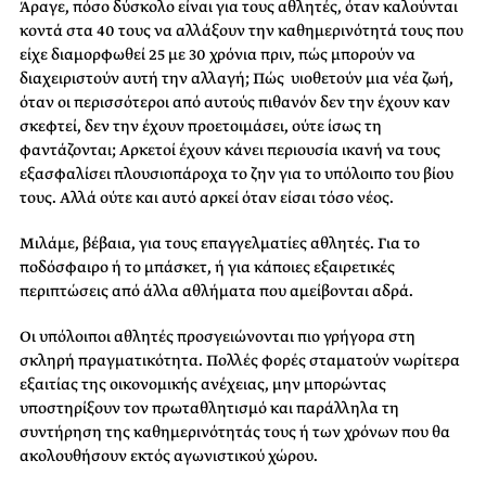
Άραγε, πόσο δύσκολο είναι για τους αθλητές, όταν καλούνται
κοντά στα 40 τους να αλλάξουν την καθημερινότητά τους που
είχε διαμορφωθεί 25 με 30 χρόνια πριν, πώς μπορούν να
διαχειριστούν αυτή την αλλαγή; Πώς υιοθετούν μια νέα ζωή,
όταν οι περισσότεροι από αυτούς πιθανόν δεν την έχουν καν
σκεφτεί, δεν την έχουν προετοιμάσει, ούτε ίσως τη
φαντάζονται; Αρκετοί έχουν κάνει περιουσία ικανή να τους
εξασφαλίσει πλουσιοπάροχα το ζην για το υπόλοιπο του βίου
τους. Αλλά ούτε και αυτό αρκεί όταν είσαι τόσο νέος.
Μιλάμε, βέβαια, για τους επαγγελματίες αθλητές. Για το
ποδόσφαιρο ή το μπάσκετ, ή για κάποιες εξαιρετικές
περιπτώσεις από άλλα αθλήματα που αμείβονται αδρά.
Οι υπόλοιποι αθλητές προσγειώνονται πιο γρήγορα στη
σκληρή πραγματικότητα. Πολλές φορές σταματούν νωρίτερα
εξαιτίας της οικονομικής ανέχειας, μην μπορώντας
υποστηρίξουν τον πρωταθλητισμό και παράλληλα τη
συντήρηση της καθημερινότητάς τους ή των χρόνων που θα
ακολουθήσουν εκτός αγωνιστικού χώρου.