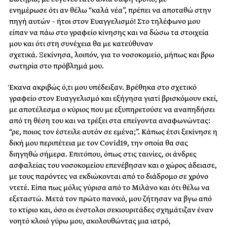
ενημέρωσε ότι αν θέλω “καλά νέα”, πρέπει να αποταθώ στην
πηγή αυτών – ήτοι στον Ευαγγελισμό! Στο τηλέφωνο μου
είπαν να πάω στο γραφείο κίνησης και να δώσω τα στοιχεία
μου και ότι στη συνέχεια θα με κατεύθυναν
σχετικά. Ξεκίνησα, λοιπόν, για το νοσοκομείο, μήπως και βρω
σωτηρία στο πρόβλημά μου.
Έκανα ακριβώς ό,τι μου υπέδειξαν. Βρέθηκα στο σχετικό
γραφείο στον Ευαγγελισμό και εξήγησα γιατί βρισκόμουν εκεί,
με αποτέλεσμα ο κύριος που με εξυπηρετούσε να αναπηδήσει
από τη θέση του και να τρέξει στα επείγοντα αναφωνώντας:
“ρε, ποιος τον έστειλε αυτόν σε εμένα;”. Κάπως έτσι ξεκίνησε η
δική μου περιπέτεια με τον Covid19, την οποία θα σας
διηγηθώ σήμερα. Επιτόπου, όπως στις ταινίες, οι άνδρες
ασφαλείας του νοσοκομείου επενέβησαν και ο χώρος άδειασε,
με τους παρόντες να εκδιώκονται από το διάδρομο σε χρόνο
ντετέ. Είπα πως μόλις γύρισα από το Μιλάνο και ότι θέλω να
εξεταστώ. Μετά τον πρώτο πανικό, μου ζήτησαν να βγω από
το κτίριο και, όσο οι ένστολοι σεκιουριτάδες σχημάτιζαν έναν
νοητό κλοιό γύρω μου, ακολουθώντας μια ιατρό,