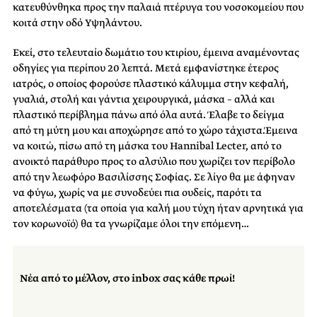
κατευθύνθηκα προς την παλαιά πτέρυγα του νοσοκομείου που
κοιτά στην οδό Υψηλάντου.
Εκεί, στο τελευταίο δωμάτιο του κτιρίου, έμεινα αναμένοντας
οδηγίες για περίπου 20 λεπτά. Μετά εμφανίστηκε έτερος
ιατρός, ο οποίος φορούσε πλαστικό κάλυμμα στην κεφαλή,
γυαλιά, στολή και γάντια χειρουργικά, μάσκα – αλλά και
πλαστικό περίβλημα πάνω από όλα αυτά. Έλαβε το δείγμα
από τη μύτη μου και αποχώρησε από το χώρο τάχιστα.Έμεινα
να κοιτώ, πίσω από τη μάσκα του Hannibal Lecter, από το
ανοικτό παράθυρο προς το αλσύλιο που χωρίζει τον περίβολο
από την λεωφόρο Βασιλίσσης Σοφίας. Σε λίγο θα με άφηναν
να φύγω, χωρίς να με συνοδεύει πια ουδείς, παρότι τα
αποτελέσματα (τα οποία για καλή μου τύχη ήταν αρνητικά για
τον κορωνοϊό) θα τα γνωρίζαμε όλοι την επόμενη…
Νέα από το μέλλον, στο inbox σας κάθε πρωί!