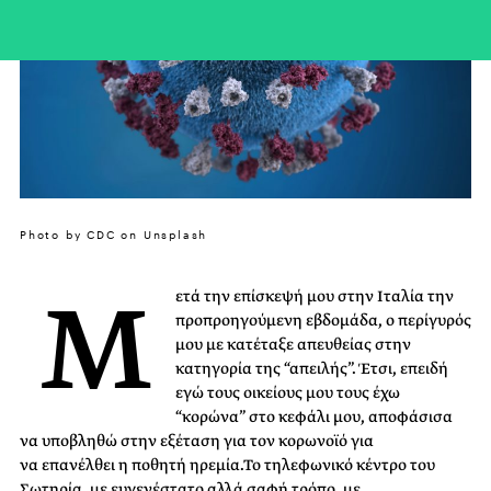
Photo by CDC on Unsplash
Μ
ετά την επίσκεψή μου στην Ιταλία την
προπροηγούμενη εβδομάδα, ο περίγυρός
μου με κατέταξε απευθείας στην
κατηγορία της “απειλής”. Έτσι, επειδή
εγώ τους οικείους μου τους έχω
“κορώνα” στο κεφάλι μου, αποφάσισα
να υποβληθώ στην εξέταση για τον κορωνοϊό για
να επανέλθει η ποθητή ηρεμία.Το τηλεφωνικό κέντρο του
Σωτηρία, με ευγενέστατο αλλά σαφή τρόπο, με