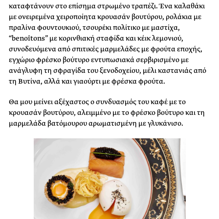
καταφτάνουν στο επίσημα στρωμένο τραπέζι. Ένα καλαθάκι
με ονειρεμένα χειροποίητα κρουασάν βουτύρου, ρολάκια με
πραλίνα φουντουκιού, τσουρέκι πολίτικο με μαστίχα,
“benoîtons” με κορινθιακή σταφίδα και κέικ λεμονιού,
συνοδευόμενα από σπιτικές μαρμελάδες με φρούτα εποχής,
εγχώριο φρέσκο βούτυρο εντυπωσιακά σερβιρισμένο με
ανάγλυφη τη σφραγίδα του ξενοδοχείου, μέλι καστανιάς από
τη Βυτίνα, αλλά και γιαούρτι με φρέσκα φρούτα.
Θα μου μείνει αξέχαστος ο συνδυασμός του καφέ με το
κρουασάν βουτύρου, αλειμμένο με το φρέσκο βούτυρο και τη
μαρμελάδα βατόμουρου αρωματισμένη με γλυκάνισο.