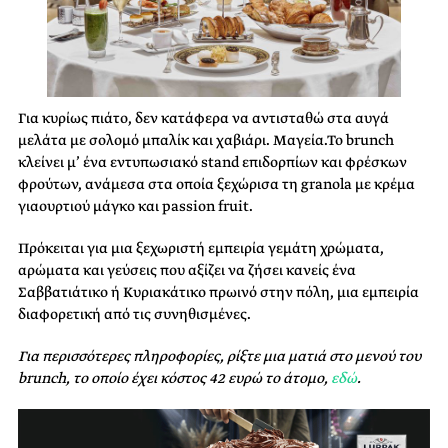
Για κυρίως πιάτο, δεν κατάφερα να αντισταθώ στα αυγά
μελάτα με σολομό μπαλίκ και χαβιάρι. Μαγεία.Το brunch
κλείνει μ’ ένα εντυπωσιακό stand επιδορπίων και φρέσκων
φρούτων, ανάμεσα στα οποία ξεχώρισα τη granola με κρέμα
γιαουρτιού μάγκο και passion fruit.
Πρόκειται για μια ξεχωριστή εμπειρία γεμάτη χρώματα,
αρώματα και γεύσεις που αξίζει να ζήσει κανείς ένα
Σαββατιάτικο ή Κυριακάτικο πρωινό στην πόλη, μια εμπειρία
διαφορετική από τις συνηθισμένες.
Για περισσότερες πληροφορίες, ρίξτε μια ματιά στο μενού του
brunch, το οποίο έχει κόστος 42 ευρώ το άτομο,
εδώ
.