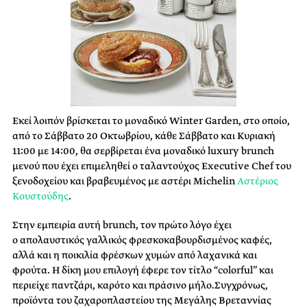
Εκεί λοιπόν βρίσκεται το μοναδικό Winter Garden, στο οποίο,
από το Σάββατο 20 Οκτωβρίου, κάθε Σάββατο και Κυριακή
11:00 με 14:00, θα σερβίρεται ένα μοναδικό luxury brunch
μενού που έχει επιμεληθεί ο ταλαντούχος Executive Chef του
ξενοδοχείου και βραβευμένος με αστέρι Michelin
Αστέριος
Κουστούδης
.
Στην εμπειρία αυτή brunch, τον πρώτο λόγο έχει
ο απολαυστικός γαλλικός φρεσκοκαβουρδισμένος καφές,
αλλά και η ποικιλία φρέσκων χυμών από λαχανικά και
φρούτα. Η δίκη μου επιλογή έφερε τον τίτλο “colorful” και
περιείχε παντζάρι, καρότο και πράσινο μήλο.Συγχρόνως,
προϊόντα του ζαχαροπλαστείου της Μεγάλης Βρεταννίας