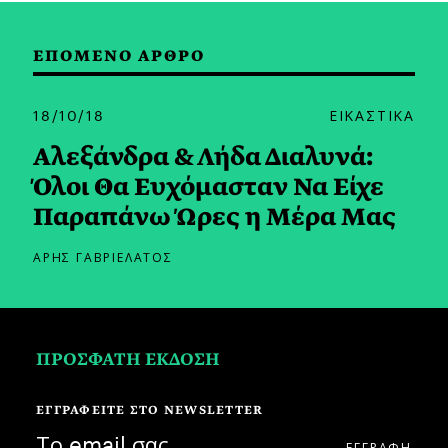
ΕΠΟΜΕΝΟ ΑΡΘΡΟ
18/10/18
ΕΙΚΑΣΤΙΚΑ
Αλεξάνδρα & Λήδα Διαλυνά:
Όλοι Θα Ευχόμασταν Να Είχε
Παραπάνω Ώρες η Μέρα Μας
ΑΡΗΣ ΓΑΒΡΙΕΛΑΤΟΣ
ΠΡΟΣΦΑΤΗ ΕΚΔΟΣΗ
ΕΓΓΡΑΦΕΙΤΕ ΣΤΟ NEWSLETTER