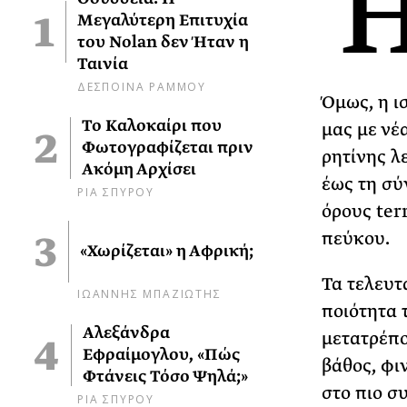
Μεγαλύτερη Επιτυχία
του Nolan δεν Ήταν η
Ταινία
ΔΕΣΠΟΙΝΑ ΡΑΜΜΟΥ
Όμως, η ισ
Το Καλοκαίρι που
μας με νέ
Φωτογραφίζεται πριν
ρητίνης λ
Ακόμη Αρχίσει
έως τη σύ
ΡΙΑ ΣΠΥΡΟΥ
όρους ter
πεύκου.
«Χωρίζεται» η Αφρική;
Τα τελευτ
ΙΩΑΝΝΗΣ ΜΠΑΖΙΩΤΗΣ
ποιότητα 
Αλεξάνδρα
μετατρέπο
Εφραίμογλου, «Πώς
βάθος, φι
Φτάνεις Τόσο Ψηλά;»
στο πιο σ
ΡΙΑ ΣΠΥΡΟΥ