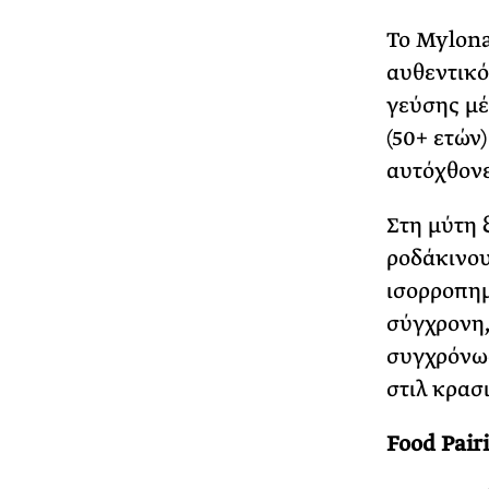
Το Mylona
αυθεντικό
γεύσης μέ
(50+ ετών)
αυτόχθονε
Στη μύτη 
ροδάκινου
ισορροπημ
σύγχρονη,
συγχρόνως
στιλ κρασ
Food Pair