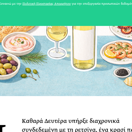
υναινώ με την
Πολιτική Προστασίας Απορρήτου
για την επεξεργασία προσωπικών δεδομέ
31 ΙΟΥΛΙΟΥ 2026
Το Καλοκαίρι πο
Καθαρά Δευτέρα υπήρξε διαχρονικά
Φωτογραφίζεται
συνδεδεμένη με τη ρετσίνα, ένα κρασί π
Ακόμη Αρχίσει