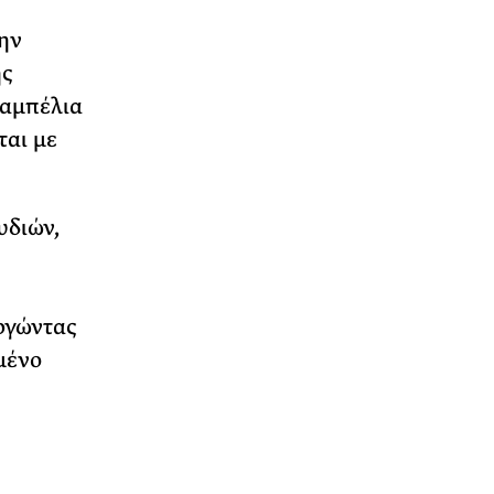
ην
ης
 αμπέλια
ται με
υδιών,
ργώντας
μένο