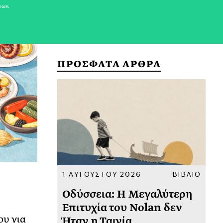
νων.
ΠΡΟΣΦΑΤΑ ΑΡΘΡΑ
ΚΟΙΝΩΝΙΑ
1 ΑΥΓΟΥΣΤΟΥ 2026
ΒΙΒΛΙΟ
31
υ
Οδύσσεια: Η Μεγαλύτερη
Το
 πριν
Επιτυχία του Nolan δεν
Φω
ου για
Ήταν η Ταινία
Ακ