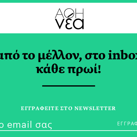
από το μέλλον, στο inbo
ετσίνα ως Πρώτη
κάθε πρωί!
λογή
ΤΑΡΗ
ΕΓΓPΑΦΕΙΤΕ ΣΤΟ NEWSLETTER