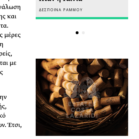
ανάλωση
ΔΕΣΠΟΙΝΑ ΡΑΜΜΟΥ
ΡΙ
ης και
τα.
ις μέρες
κη
είς,
ται με
ς
την
ής,
κό
. Έτσι,