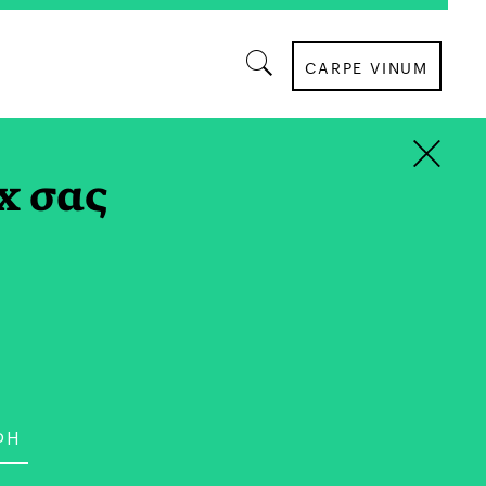
CARPE VINUM
×
ΚΡΑΣΙ
x σας