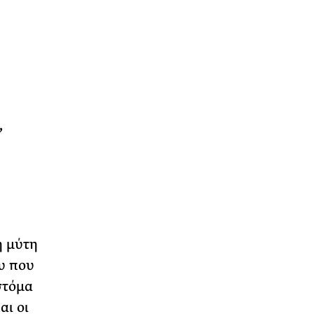
,
η μύτη
υ που
στόμα
αι οι