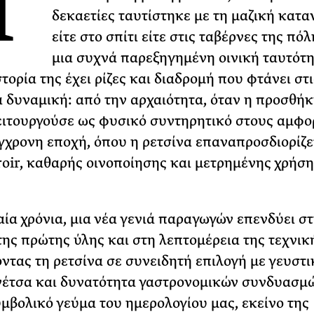
Η
δεκαετίες ταυτίστηκε με τη μαζική κατ
ΡΙΑ ΣΠΥΡΟΥ
είτε στο σπίτι είτε στις ταβέρνες της πόλ
μια συχνά παρεξηγημένη οινική ταυτότη
τορία της έχει ρίζες και διαδρομή που φτάνει στ
α δυναμική: από την αρχαιότητα, όταν η προσθή
ειτουργούσε ως φυσικό συντηρητικό στους αμφορ
γχρονη εποχή, όπου η ρετσίνα επαναπροσδιορίζε
roir, καθαρής οινοποίησης και μετρημένης χρήση
αία χρόνια, μια νέα γενιά παραγωγών επενδύει σ
της πρώτης ύλης και στη λεπτομέρεια της τεχνικ
ντας τη ρετσίνα σε συνειδητή επιλογή με γευστι
νέτσα και δυνατότητα γαστρονομικών συνδυασμών
υμβολικό γεύμα του ημερολογίου μας, εκείνο της