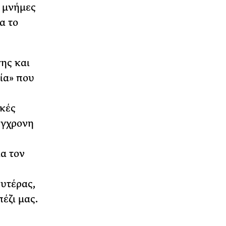
ς μνήμες
α το
σης και
ία» που
ικές
ύγχρονη
α τον
υτέρας,
έζι μας.