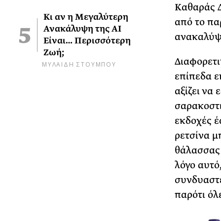
Καθαράς Δ
Κι αν η Μεγαλύτερη
από το πα
Ανακάλυψη της AI
ανακαλύψο
Είναι… Περισσότερη
Ζωή;
Διαφορετι
ΜΥΛΑΙΔΗ ΣΤΟΥΜΠΟΥ
επίπεδα ε
αξίζει να
σαρακοστι
εκδοχές έ
ρετσίνα μ
θάλασσας 
λόγο αυτό
συνδυαστε
παρότι όλ