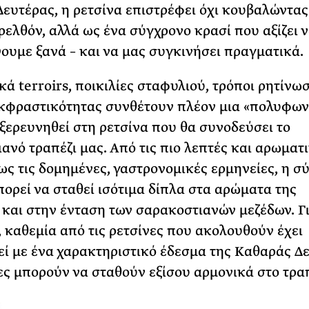
ευτέρας, η ρετσίνα επιστρέφει όχι κουβαλώντα
ρελθόν, αλλά ως ένα σύγχρονο κρασί που αξίζει ν
υμε ξανά – και να μας συγκινήσει πραγματικά.
κά terroirs, ποικιλίες σταφυλιού, τρόποι ρητίνω
κφραστικότητας συνθέτουν πλέον μια «πολυφων
 εξερευνηθεί στη ρετσίνα που θα συνοδεύσει το
ανό τραπέζι μας. Από τις πιο λεπτές και αρωματ
ως τις δομημένες, γαστρονομικές ερμηνείες, η σ
πορεί να σταθεί ισότιμα δίπλα στα αρώματα της
και στην ένταση των σαρακοστιανών μεζέδων. Γι
, καθεμία από τις ρετσίνες που ακολουθούν έχει
ί με ένα χαρακτηριστικό έδεσμα της Καθαράς Δε
ες μπορούν να σταθούν εξίσου αρμονικά στο τραπ