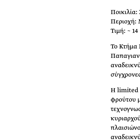
Ποικιλία:
Περιοχή: 
Τιμή: ~ 14
Το Κτήμα 
Παπαγιανν
αναδεικνύ
σύγχρονες
Η limited
φρούτου μ
τεχνογνωσ
κυριαρχού
πλαισιώνο
αναδεικνύ