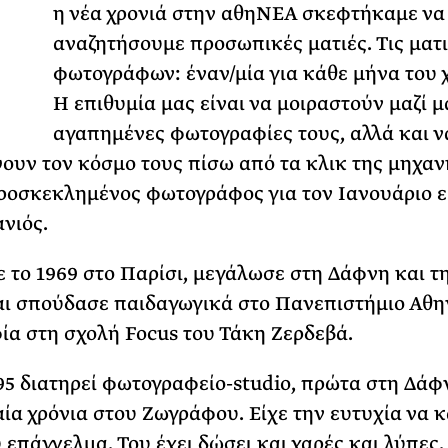
Τ
Ακόμη Αρχίσει
η νέα χρονιά στην αθηΝΕΑ σκεφτήκαμε να
αναζητήσουμε προσωπικές ματιές. Τις ματι
ΡΙΑ ΣΠΥΡΟΥ
φωτογράφων: έναν/μία για κάθε μήνα του 
Η επιθυμία μας είναι να μοιραστούν μαζί μ
αγαπημένες φωτογραφίες τους, αλλά και ν
υν τον κόσμο τους πίσω από τα κλικ της μηχαν
οσκεκλημένος φωτογράφος για τον Ιανουάριο εί
νιός.
 το 1969 στο Παρίσι, μεγάλωσε στη Δάφνη και τ
ι σπούδασε παιδαγωγικά στο Πανεπιστήμιο Αθη
α στη σχολή Focus του Τάκη Ζερδεβά.
95 διατηρεί φωτογραφείο-studio, πρώτα στη Δάφ
αία χρόνια στου Ζωγράφου. Είχε την ευτυχία να κ
 επάγγελμα. Του έχει δώσει και χαρές και λύπες.