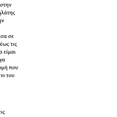
 στην
δηλάτης
ην
έσα σε
 έως τις
α είμαι
ογα
ρομή που
νι του
ις