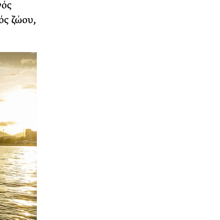
νός
ός ζώου,