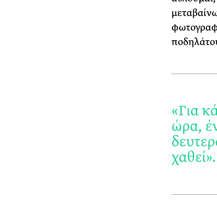
μεταβαίνω
φωτογραφί
ποδηλάτου
«Για κ
ώρα, έ
δευτερ
χαθεί».