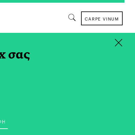
CARPE VINUM
×
ΛΙΤΙΣΜΟΣ
x σας