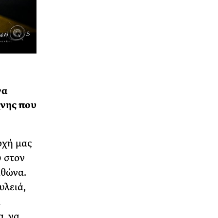
να
χνης που
ρχή μας
υ στον
αθώνα.
υλειά,
α
α, να