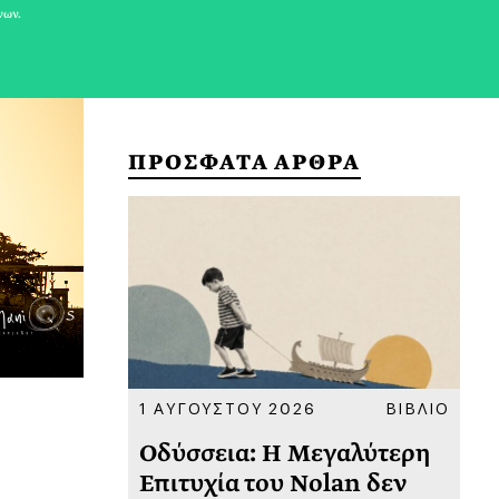
νων.
ΠΡΟΣΦΑΤΑ ΑΡΘΡΑ
ΚΟΙΝΩΝΙΑ
1 ΑΥΓΟΥΣΤΟΥ 2026
ΒΙΒΛΙΟ
31
υ
Οδύσσεια: Η Μεγαλύτερη
Το
 πριν
Επιτυχία του Nolan δεν
Φω