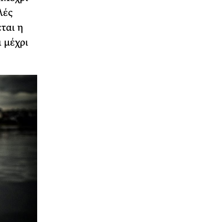
λές
ται η
 μέχρι