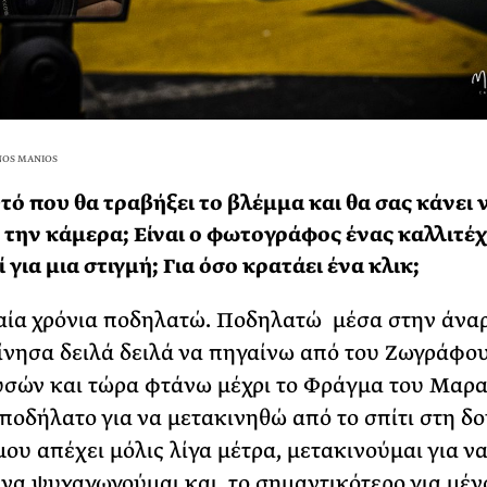
NOS MANIOS
υτό που θα τραβήξει το βλέμμα και θα σας κάνει 
την κάμερα; Είναι ο φωτογράφος ένας καλλιτέ
για μια στιγμή; Για όσο κρατάει ένα κλικ;
αία χρόνια ποδηλατώ. Ποδηλατώ μέσα στην άνα
ίνησα δειλά δειλά να πηγαίνω από του Ζωγράφο
σών και τώρα φτάνω μέχρι το Φράγμα του Μαρ
ποδήλατο για να μετακινηθώ από το σπίτι στη δο
μου απέχει μόλις λίγα μέτρα, μετακινούμαι για ν
 να ψυχαγωγούμαι και, το σημαντικότερο για μέν