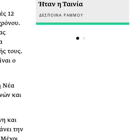
Ήταν η Ταινία
Ακ
ές 12
ΔΕΣΠΟΙΝΑ ΡΑΜΜΟΥ
ΡΙ
χρόνου.
ας
α
ής τους.
ναι ο
η Νέα
νών και
νη και
άνει την
 Μέχρι