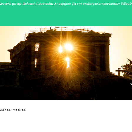
υναινώ με την
Πολιτική Προστασίας Απορρήτου
για την επεξεργασία προσωπικών δεδομέ
31 ΙΟΥΛΙΟΥ 2026
 Manos Manios
Το Καλοκαίρι πο
Φωτογραφίζεται