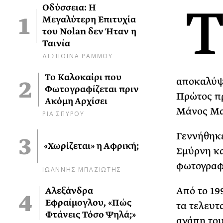
Οδύσσεια: Η
Μεγαλύτερη Επιτυχία
του Nolan δεν Ήταν η
Ταινία
ΔΕΣΠΟΙΝΑ ΡΑΜΜΟΥ
Το Καλοκαίρι που
αποκαλύψο
Φωτογραφίζεται πριν
Πρώτος πρ
Ακόμη Αρχίσει
Μάνος Μα
ΡΙΑ ΣΠΥΡΟΥ
Γεννήθηκε
«Χωρίζεται» η Αφρική;
Σμύρνη κα
φωτογραφί
ΙΩΑΝΝΗΣ ΜΠΑΖΙΩΤΗΣ
Από το 19
Αλεξάνδρα
Εφραίμογλου, «Πώς
τα τελευτ
Φτάνεις Τόσο Ψηλά;»
αγάπη του