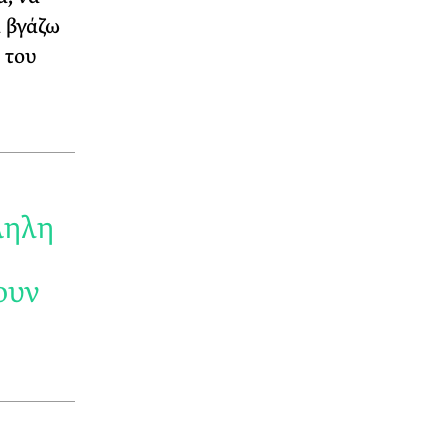
 βγάζω
 του
ληλη
ουν