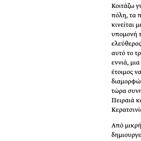
Κοιτάζω γ
πόλη, τα 
κινείται μ
υπομονή τ
ελεύθερος
αυτό το τρ
εννιά, μια
έτοιμος ν
διαμορφών
τώρα συνη
Πειραιά κ
Κερατσινί
Από μικρή
δημιουργεί