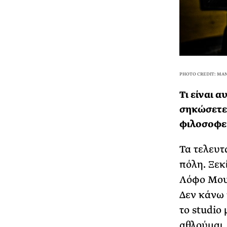
PHOTO CREDIT: MA
Τι είναι α
σηκώσετε 
φιλοσοφεί 
Τα τελευτ
πόλη. Ξεκ
Λόφο Μου
Δεν κάνω 
το studio 
αθλούμαι,