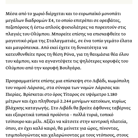
Μέσα από το χωριό διέρχεται και το ευρωπαϊκό μονοπάτι
μεγάλων διαδρομών
Ε4,
το οποίο επιτρέπει σε ορειβάτες,
πεζοπόρους ή έστω απλούς φυσιολάτρες να πορευτούν στις
πλαγιές του Ολύμπου. Μπορείτε επίσης να επισκεφθείτε το
μαγευτικό ρέμα της Σταλαγματιάς, σε ένα τοπίο γεμάτο έλατα
και
μαυρόπευκα
. Από εκεί έχετε τη δυνατότητα να
κατευθυνθείτε προς τη θέση
Ρόνα,
για τη θαυμάσια θέα όλου
του κάμπου, και να αγναντέψετε τις ψηλότερες κορυφές του
Ολύμπου από την κορυφή Βουλγάρα.
Προγραμματίστε επίσης μια επίσκεψη στο Λιβάδι, κωμόπολη
του νομού Λάρισας, στα σύνορα των νομών Λάρισας και
Πιερίας. Βρίσκεται στο όρος
Τίταρος
σε υψόμετρο 1.180
μέτρων και έχει πληθυσμό 2.244 μονίμων κατοίκων, κυρίως
βλάχικης καταγωγής. Στο Λιβάδι θα βρείτε άφθονες ταβέρνες
και εξαιρετικά τοπικά προϊόντα – πολλά τυριά, τοπικό
τσίπουρο και μέλι. Αξίζει να κάτσετε στην κεντρική πλατεία,
όπου, αν έχει καλό καιρό, θα μείνετε για ώρες, πίνοντας,
τσιμπολογώντας και χαλαρώνοντας με τους ντόπιους, στους