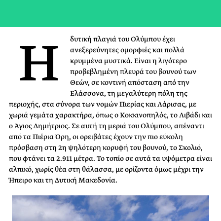
Η
δυτική πλαγιά του Ολύμπου έχει
ανεξερεύνητες ομορφιές και πολλά
κρυμμένα μυστικά. Είναι η λιγότερο
προβεβλημένη πλευρά του βουνού των
Θεών, σε κοντινή απόσταση από την
Ελάσσονα, τη μεγαλύτερη πόλη της
περιοχής, στα σύνορα των νομών Πιερίας και Λάρισας, με
χωριά γεμάτα χαρακτήρα, όπως ο Κοκκινοπηλός, το Λιβάδι και
ο Άγιος Δημήτριος. Σε αυτή τη μεριά του Ολύμπου, απέναντι
από τα
Πιέρια
Όρη, οι ορειβάτες έχουν την πιο εύκολη
πρόσβαση στη 2η ψηλότερη κορυφή του βουνού, το Σκολιό,
που φτάνει τα 2.911 μέτρα. Το τοπίο σε αυτά τα υψόμετρα είναι
αλπικό, χωρίς θέα στη θάλασσα, με ορίζοντα όμως μέχρι την
Ήπειρο και τη Δυτική Μακεδονία.