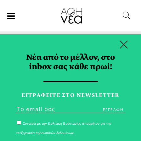
×
08/03/19
ΕΛΛΑΔΑ
Νέα από το μέλλον, στο
O Άγνωστος Όλυμπος
inbox σας κάθε πρωί!
ΛΕΥΘΕΡΗΣ ΠΛΑΚΙΔΑΣ
ΕΓΓPΑΦΕΙΤΕ ΣΤΟ NEWSLETTER
Συναινώ με την
Πολιτική Προστασίας Απορρήτου
για την
επεξεργασία προσωπικών δεδομένων.