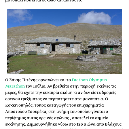
μονοπάτι που είναι εύκολο και ακίνδυνο.
Ο Σάκης
Πιτένης
οργανώνει και το
Faethon Olympus
Marathon
τον Ιούλιο. Αν βρεθείτε στην περιοχή εκείνες τις
μέρες, θα έχετε την ευκαιρία ακόμη κι αν δεν είστε δρομείς
ορεινού
τρεξίματος
να περπατήσετε στα μονοπάτια. Ο
Κοκκινοπηλός, τόπος καταγωγής του επιχειρηματία
Απόστολου Τσουρέκα, στη μνήμη του οποίου γίνεται ο
περίφημος αυτός ορεινός αγώνας , αποτελεί το σημείο
εκκίνησης. Δημιουργήθηκε γύρω στο 12ο αιώνα από Βλάχους