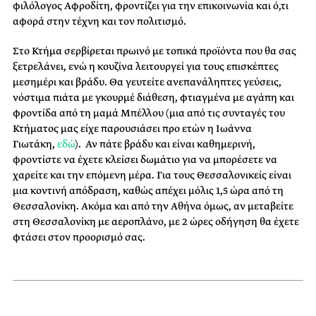
φιλόλογος Αφροδίτη, φροντίζει για την επικοινωνία και ό,τι
αφορά στην τέχνη και τον πολιτισμό.
Στο Κτήμα σερβίρεται πρωινό με τοπικά
προϊόντα
που θα σας
ξετρελάνει, ενώ η κουζίνα λειτουργεί για τους επισκέπτες
μεσημέρι και βράδυ. Θα γευτείτε ανεπανάληπτες γεύσεις,
νόστιμα πιάτα με
γκουρμέ
διάθεση, φτιαγμένα με αγάπη και
φροντίδα από τη μαμά
Μπέλλου (μια από τις συνταγές του
Κτήματος μας είχε παρουσιάσει προ ετών η Ιωάννα
Γιωτάκη,
εδώ
)
. Αν πάτε βράδυ και είναι καθημερινή,
φροντίστε να έχετε κλείσει δωμάτιο για να μπορέσετε να
χαρείτε και την επόμενη μέρα. Για τους Θεσσαλονικείς είναι
μια κοντινή απόδραση, καθώς απέχει μόλις 1,5 ώρα από τη
Θεσσαλονίκη. Ακόμα και από την Αθήνα όμως, αν μεταβείτε
στη Θεσσαλονίκη με αεροπλάνο, με 2 ώρες οδήγηση θα έχετε
φτάσει στον προορισμό σας.