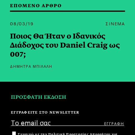
ΕΠΟΜΕΝΟ ΑΡΘΡΟ
08/03/19
ΣΙΝΕΜΑ
Ποιος Θα Ήταν ο Ιδανικός
Διάδοχος του Daniel Craig ως
007;
ΔΗΜΗΤΡΑ ΜΠΙΛΑΛΗ
ΠΡΟΣΦΑΤΗ ΕΚΔΟΣΗ
ΕΓΓΡΑΦΕΙΤΕ ΣΤΟ NEWSLETTER
Συναινώ με την
Πολιτική Προστασίας Απορρήτου
για