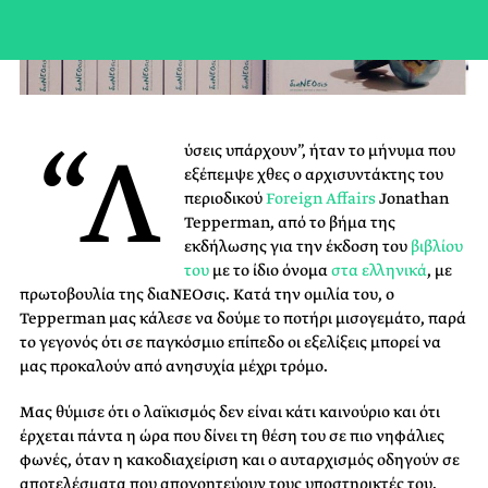
“Λ
ύσεις υπάρχουν”, ήταν το μήνυμα που
εξέπεμψε χθες ο αρχισυντάκτης του
περιοδικού
Foreign Affairs
Jonathan
Tepperman, από το βήμα της
εκδήλωσης για την έκδοση του
βιβλίου
του
με το ίδιο όνομα
στα ελληνικά
, με
πρωτοβουλία της διαΝΕΟσις. Κατά την ομιλία του, ο
Tepperman μας κάλεσε να δούμε το ποτήρι μισογεμάτο, παρά
το γεγονός ότι σε παγκόσμιο επίπεδο οι εξελίξεις μπορεί να
μας προκαλούν από ανησυχία μέχρι τρόμο.
Μας θύμισε ότι ο λαϊκισμός δεν είναι κάτι καινούριο και ότι
έρχεται πάντα η ώρα που δίνει τη θέση του σε πιο νηφάλιες
φωνές, όταν η κακοδιαχείριση και ο αυταρχισμός οδηγούν σε
αποτελέσματα που απογοητεύουν τους υποστηρικτές του.