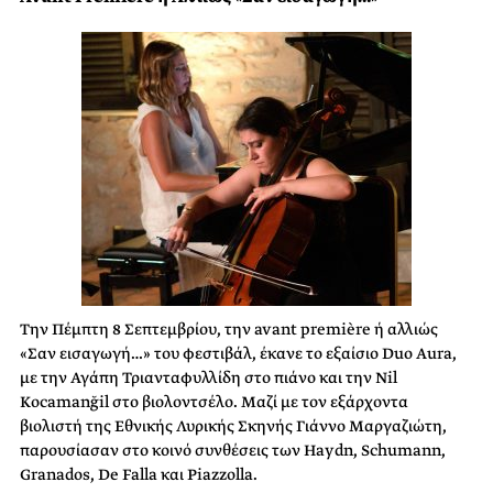
Την Πέμπτη 8 Σεπτεμβρίου, την avant première ή αλλιώς
«Σαν εισαγωγή…» του φεστιβάλ, έκανε το εξαίσιο Duo Aura,
με την Αγάπη Τριανταφυλλίδη στο πιάνο και την Nil
Kocamanğil στο βιολοντσέλο. Μαζί με τον εξάρχοντα
βιολιστή της Εθνικής Λυρικής Σκηνής Γιάννο Μαργαζιώτη,
παρουσίασαν στο κοινό συνθέσεις των Haydn, Schumann,
Granados, De Falla και Piazzolla.