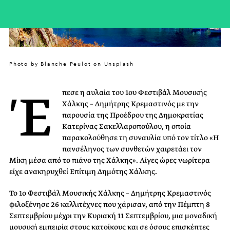
Photo by Blanche Peulot on Unsplash
Έ
πεσε η αυλαία του 1ου Φεστιβάλ Μουσικής
Χάλκης – Δημήτρης Κρεμαστινός με την
παρουσία της Προέδρου της Δημοκρατίας
Κατερίνας Σακελλαροπούλου, η οποία
παρακολούθησε τη συναυλία υπό τον τίτλο «Η
πανσέληνος των συνθετών χαιρετάει τον
Μίκη μέσα από το πιάνο της Χάλκης». Λίγες ώρες νωρίτερα
είχε ανακηρυχθεί Επίτιμη Δημότης Χάλκης.
Το 1ο Φεστιβάλ Μουσικής Χάλκης – Δημήτρης Κρεμαστινός
φιλοξένησε 26 καλλιτέχνες που χάρισαν, από την Πέμπτη 8
Σεπτεμβρίου μέχρι την Κυριακή 11 Σεπτεμβρίου, μια μοναδική
μουσική εμπειρία στους κατοίκους και σε όσους επισκέπτες