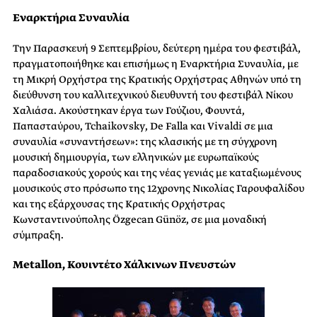
Εναρκτήρια Συναυλία
Την Παρασκευή 9 Σεπτεμβρίου, δεύτερη ημέρα του φεστιβάλ,
πραγματοποιήθηκε και επισήμως η Εναρκτήρια Συναυλία, με
τη Μικρή Ορχήστρα της Κρατικής Ορχήστρας Αθηνών υπό τη
διεύθυνση του καλλιτεχνικού διευθυντή του φεστιβάλ Νίκου
Χαλιάσα. Ακούστηκαν έργα των Γούζιου, Φουντά,
Παπασταύρου, Tchaikovsky, De Falla και Vivaldi σε μια
συναυλία «συναντήσεων»: της κλασικής με τη σύγχρονη
μουσική δημιουργία, των ελληνικών με ευρωπαϊκούς
παραδοσιακούς χορούς και της νέας γενιάς με καταξιωμένους
μουσικούς στο πρόσωπο της 12χρονης Νικολίας Γαρουφαλίδου
και της εξάρχουσας της Κρατικής Ορχήστρας
Κωνσταντινούπολης Özgecan Günöz, σε μια μοναδική
σύμπραξη.
Metallon, Κουιντέτο Χάλκινων Πνευστών