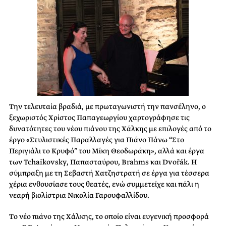
Την τελευταία βραδιά, με πρωταγωνιστή την πανσέληνο, ο
ξεχωριστός Χρίστος Παπαγεωργίου χαρτογράφησε τις
δυνατότητες του νέου πιάνου της Χάλκης με επιλογές από το
έργο «Στυλιστικές Παραλλαγές για Πιάνο Πάνω “Στο
Περιγιάλι το Κρυφό” του Μίκη Θεοδωράκη», αλλά και έργα
των Tchaikovsky, Παπασταύρου, Brahms και Dvořák. Η
σύμπραξη με τη Σεβαστή Χατζηστρατή σε έργα για τέσσερα
χέρια ενθουσίασε τους θεατές, ενώ συμμετείχε και πάλι η
νεαρή βιολίστρια Νικολία Γαρουφαλλίδου.
Tο νέο πιάνο της Χάλκης, το οποίο είναι ευγενική προσφορά