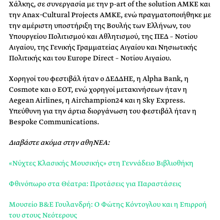
Χάλκης, σε συνεργασία με την p-art of the solution AΜKE και
την Anax-Cultural Projects ΑΜΚΕ, ενώ πραγματοποιήθηκε με
την αμέριστη υποστήριξη της Βουλής των Ελλήνων, του
Υπουργείου Πολιτισμού και Αθλητισμού, της ΠΕΔ – Νοτίου
Αιγαίου, της Γενικής Γραμματείας Αιγαίου και Νησιωτικής
Πολιτικής και του Europe Direct – Νοτίου Αιγαίου.
Χορηγοί του φεστιβάλ ήταν ο ΔΕΔΔΗΕ, η Alpha Bank, η
Cosmote και ο ΕΟΤ, ενώ χορηγοί μετακινήσεων ήταν η
Aegean Airlines, η Airchampion24 και η Sky Express.
Υπεύθυνη για την άρτια διοργάνωση του φεστιβάλ ήταν η
Bespoke Communications.
Διαβάστε ακόμα στην αθηΝΕΑ:
«Νύχτες Κλασικής Μουσικής» στη Γεννάδειο Βιβλιοθήκη
Φθινόπωρο στα Θέατρα: Προτάσεις για Παραστάσεις
Μουσείο Β&Ε Γουλανδρή: Ο Φώτης Κόντογλου και η Επιρροή
του στους Νεότερους