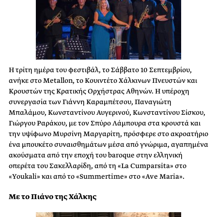
Η τρίτη ημέρα του φεστιβάλ, το Σάββατο 10 Σεπτεμβρίου,
ανήκε στο Metallon, το Κουιντέτο Χάλκινων Πνευστών και
Κρουστών της Κρατικής Ορχήστρας Αθηνών. Η υπέροχη
συνεργασία των Γιάννη Καραμπέτσου, Παναγιώτη
Μπαλάμου, Κωνσταντίνου Αυγερινού, Κωνσταντίνου Σίσκου,
Γιώργου Ραράκου, με τον Σπύρο Λάμπουρα στα κρουστά και
την υψίφωνο Μυρσίνη Μαργαρίτη, πρόσφερε στο ακροατήριο
ένα μπουκέτο συναισθημάτων μέσα από γνώριμα, αγαπημένα
ακούσματα από την εποχή του baroque στην ελληνική
οπερέτα του Σακελλαρίδη, από τη «La Cumparsita» στο
«Youkali» και από το «Summertime» στο «Ave Maria».
Με το Πιάνο της Χάλκης