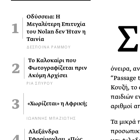
Σ
Οδύσσεια: Η
Μεγαλύτερη Επιτυχία
του Nolan δεν Ήταν η
Ταινία
ΔΕΣΠΟΙΝΑ ΡΑΜΜΟΥ
Το Καλοκαίρι που
Φωτογραφίζεται πριν
όνειρα, α
Ακόμη Αρχίσει
“Passage 
ΡΙΑ ΣΠΥΡΟΥ
Κουζή, το
παιδιών ε
«Χωρίζεται» η Αφρική;
αριθμοί α
ΙΩΑΝΝΗΣ ΜΠΑΖΙΩΤΗΣ
Τα μικρά 
προσωπικό
Αλεξάνδρα
Εφραίμογλου, «Πώς