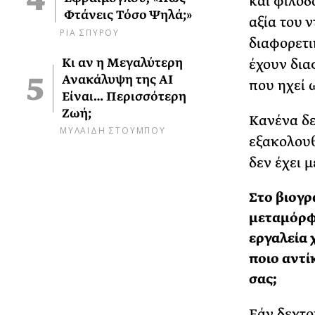
και φιλοδ
Φτάνεις Τόσο Ψηλά;»
αξία του 
ΡΙΑ ΣΠΥΡΟΥ
διαφορετι
Κι αν η Μεγαλύτερη
έχουν δια
Ανακάλυψη της AI
που ηχεί 
Είναι… Περισσότερη
Ζωή;
Κανένα δε
ΜΥΛΑΙΔΗ ΣΤΟΥΜΠΟΥ
εξακολουθε
δεν έχει μ
Στο βιογ
μεταμόρφω
εργαλεία 
ποιο αντί
σας;
Εάν δεχτο