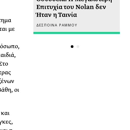
 πριν
Επιτυχία του Nolan δεν
Φω
Ήταν η Ταινία
Ακ
τημα
ΔΕΣΠΟΙΝΑ ΡΑΜΜΟΥ
ΡΙ
ται με
ρόσωπο,
αιδιά,
Στο
τρας
 ξένων
άθη, οι
 και
γκες,