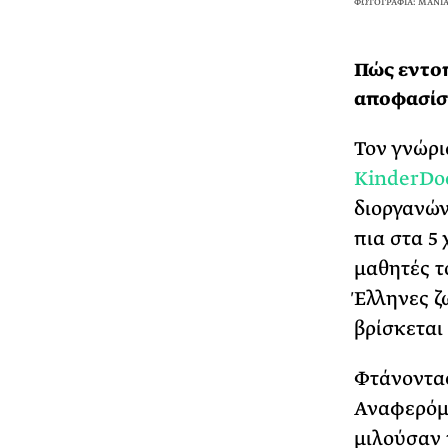
ΦΩΤΟΓΡΑΦΙΑ: ΜΑΝΙ
Πώς εντοπ
αποφασίσα
Τον γνώρι
KinderDo
διοργανών
πια στα 5
μαθητές τ
Έλληνες ζ
βρίσκεται
Φτάνοντας
Αναφερόμα
μιλούσαν 