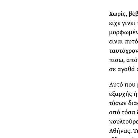
Χωρίς, βέβ
είχε γίνει
μορφωμένο
είναι αυτό
ταυτόχρον
πίσω, από
σε αγαθά 
Αυτό που
εξαρχής ή
τόσων δι
από τόσα 
κουλτούρε
Αθήνας. Τ