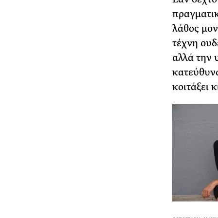
πραγματικ
λάθος μον
τέχνη ουδ
αλλά την 
κατεύθυνσ
κοιτάξει κ