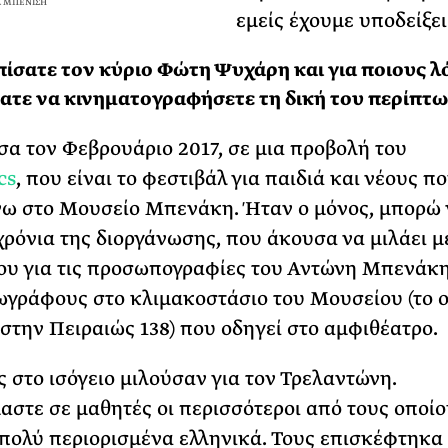
Α ΜΠΕΝΙΣΗ
εμείς έχουμε υποδείξει
ίσατε τον κύριο Φώτη Ψυχάρη και για ποιους λ
τε να κινηματογραφήσετε τη δική του περίπτω
σα τον Φεβρουάριο 2017, σε μια προβολή του
cs
, που είναι το φεστιβάλ για παιδιά και νέους π
ω στο Μουσείο Μπενάκη. Ήταν ο μόνος, μπορώ
 χρόνια της διοργάνωσης, που άκουσα να μιλάει μ
ου για τις προσωπογραφίες του Αντώνη Μπενάκ
ωγράφους στο κλιμακοστάσιο του Μουσείου (το 
 στην Πειραιώς 138) που οδηγεί στο αμφιθέατρο.
 στο ισόγειο μιλούσαν για τον Τρελαντώνη.
στε σε μαθητές οι περισσότεροι από τους οποίο
πολύ περιορισμένα ελληνικά. Τους επισκέφτηκα