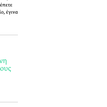
λέπετε
ο, έγινα
χνη
πους