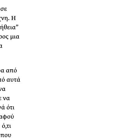
 σε
χνη. Η
λήθεια”
ρος μια
α
ρα από
πό αυτά
να
ε να
ά ότι
 αφού
ό,τι
 που