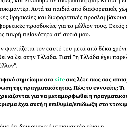
οξίες, και δικαίωμα σε ανθρώπινη ζωή. Κι αυτή εί
ντοκιμαντέρ. Αυτά τα παιδιά από διαφορετικές χώ
κές θρησκείες και διαφορετικές προσλαμβάνουσ
φορετικές προσδοκίες για το μέλλον τους. Εκτός 
ως πικρή πιθανότητα στ’ αυτιά μου.
ν φαντάζεται τον εαυτό του μετά από δέκα χρόνι
ί να ζει στην Ελλάδα. Γιατί “η Ελλάδα έχει παρε
έλλον”.
ραφικό σημείωμα στο
site
σας λέτε πως σας απασ
ση της πραγματικότητας. Πώς το εννοείτε; Τι
χρειάζονται για να μεταμορφωθεί η πραγματικό
κρισμα έχει αυτή η επιθυμία/επιδίωξη στο ντοκι
ύμε ότι δημιουργικό ντοκιμαντέρ είναι η