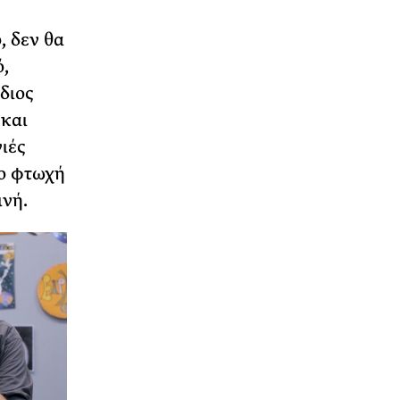
, δεν θα
ό,
διος
 και
ιές
ιο φτωχή
ινή.