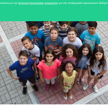
υναινώ με την
Πολιτική Προστασίας Απορρήτου
για την επεξεργασία προσωπικών δεδομέ
31 ΙΟΥΛΙΟΥ 2026
Το Καλοκαίρι πο