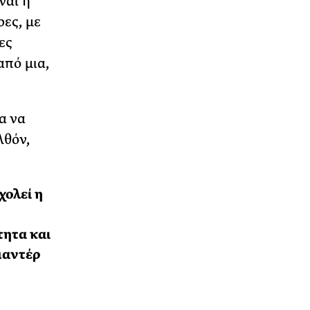
ναι η
ρες, με
ες
από μια,
α να
λθόν,
χολεί η
τητα και
μαντέρ