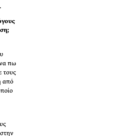
.
όγους
ση;
ου
 να πω
ε τους
η από
οποίο
υς
 στην