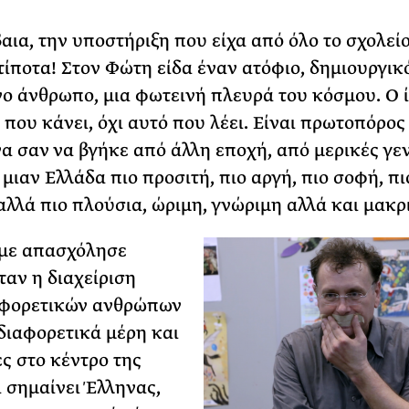
αια, την υποστήριξη που είχα από όλο το σχολείο
 τίποτα! Στον Φώτη είδα έναν ατόφιο, δημιουργικ
 άνθρωπο, μια φωτεινή πλευρά του κόσμου. Ο ί
 που κάνει, όχι αυτό που λέει. Είναι πρωτοπόρος
α σαν να βγήκε από άλλη εποχή, από μερικές γεν
 μιαν Ελλάδα πιο προσιτή, πιο αργή, πιο σοφή, π
αλλά πιο πλούσια, ώριμη, γνώριμη αλλά και μακρ
 με απασχόλησε
ταν η διαχείριση
αφορετικών ανθρώπων
διαφορετικά μέρη και
ς στο κέντρο της
ι σημαίνει Έλληνας,