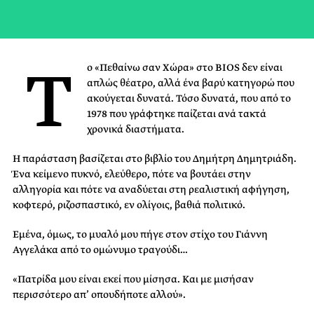
Τ
ο «Πεθαίνω σαν Χώρα» στο ΒIOS δεν είναι
απλώς θέατρο, αλλά ένα βαρύ κατηγορώ που
ακούγεται δυνατά. Τόσο δυνατά, που από το
1978 που γράφτηκε παίζεται ανά τακτά
χρονικά διαστήματα.
Η παράσταση βασίζεται στο βιβλίο του Δημήτρη Δημητριάδη.
Ένα κείμενο πυκνό, ελεύθερο, πότε να βουτάει στην
αλληγορία και πότε να αναδύεται στη ρεαλιστική αφήγηση,
κοφτερό, ριζοσπαστικό, εν ολίγοις, βαθιά πολιτικό.
Εμένα, όμως, το μυαλό μου πήγε στον στίχο του Γιάννη
Αγγελάκα από το ομώνυμο τραγούδι…
«Πατρίδα μου είναι εκεί που μίσησα. Και με μισήσαν
περισσότερο απ’ οπουδήποτε αλλού».