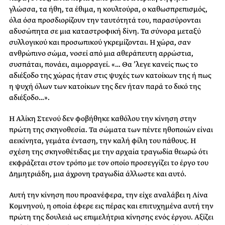
γλώσσα, τα ήθη, τα έθιμα, η κουλτούρα, ο καθωσπρεπισμός,
όλα όσα προσδιορίζουν την ταυτότητά του, παρασύρονται
αδυσώπητα σε μια καταστροφική δίνη. Τα σύνορα μεταξύ
συλλογικού και προσωπικού γκρεμίζονται. Η χώρα, σαν
ανθρώπινο σώμα, νοσεί από μια αθεράπευτη αρρώστια,
συσπάται, πονάει, αιμορραγεί. «… Θα ’λεγε κανείς πως το
αδιέξοδο της χώρας ήταν στις ψυχές των κατοίκων της ή πως
η ψυχή όλων των κατοίκων της δεν ήταν παρά το δικό της
αδιέξοδο…».
Η Αλίκη Στενού δεν φοβήθηκε καθόλου την κίνηση στην
πρώτη της σκηνοθεσία. Τα σώματα των πέντε ηθοποιών είναι
αεικίνητα, γεμάτα ένταση, την καλή φίλη του πάθους. Η
σχέση της σκηνοθέτιδας με την αρχαία τραγωδία θεωρώ ότι
εκφράζεται στον τρόπο με τον οποίο προσεγγίζει το έργο του
Δημητριάδη, μια άχρονη τραγωδία άλλωστε και αυτό.
Αυτή την κίνηση που προανέφερα, την είχε αναλάβει η Λίνα
Κομνηνού, η οποία έφερε εις πέρας και επιτυχημένα αυτή την
πρώτη της δουλειά ως επιμελήτρια κίνησης ενός έργου. Αξίζει