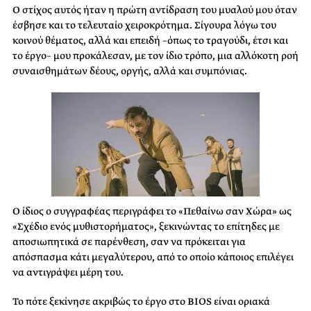
Ο στίχος αυτός ήταν η πρώτη αντίδραση του μυαλού μου όταν
έσβησε και το τελευταίο χειροκρότημα. Σίγουρα λόγω του
κοινού θέματος, αλλά και επειδή –όπως το τραγούδι, έτσι και
το έργο– μου προκάλεσαν, με τον ίδιο τρόπο, μια αλλόκοτη ροή
συναισθημάτων δέους, οργής, αλλά και συμπόνιας.
Ο ίδιος ο συγγραφέας περιγράφει το «Πεθαίνω σαν Χώρα» ως
«Σχέδιο ενός μυθιστορήματος», ξεκινώντας το επίτηδες με
αποσιωπητικά σε παρένθεση, σαν να πρόκειται για
απόσπασμα κάτι μεγαλύτερου, από το οποίο κάποιος επιλέγει
να αντιγράψει μέρη του.
Το πότε ξεκίνησε ακριβώς το έργο στο BIOS είναι οριακά