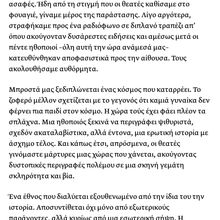
ασαφές. Ήδη από τη στιγμή που οι θεατές καθίσαμε στο
φουαγιέ, γίναμε μέρος της παράστασης. Λίγο αργότερα,
στραφήκαμε προς ένα ραδιόφωνο σε διπλανό τραπέζι απ’
όπου ακούγονταν δυσάρεστες ειδήσεις και αμέσως μετά οι
πέντε ηθοποιοί –όλη αυτή την ώρα ανάμεσά μας–
κατευθύνθηκαν αποφασιστικά προς την αίθουσα. Τους
ακολουθήσαμε αυθόρμητα.
Μπροστά μας ξεδιπλώνεται ένας κόσμος που καταρρέει. Το
ζοφερό μέλλον σχετίζεται με το γεγονός ότι καμιά γυναίκα δεν
φέρνει πια παιδί στον κόσμο. Η χώρα τούς έχει φάει πλέον τα
σπλάχνα. Μια ηθοποιός ξεκινά να περιγράφει ψιθυριστά,
σχεδόν ακαταλαβίστικα, αλλά έντονα, μια ερωτική ιστορία με
άσχημο τέλος. Και κάπως έτσι, απρόσμενα, οι θεατές
γινόμαστε μάρτυρες μιας χώρας που χάνεται, ακούγοντας
δυστοπικές περιγραφές πολέμου σε μια σκηνή γεμάτη
σκληρότητα και βία.
Ένα έθνος που διαλύεται εξουθενωμένο από την ίδια του την
ιστορία. Αποσυντίθεται όχι μόνο από εξωτερικούς
παράγοντες, αλλά κυρίως από μια εσωτερική σήψη. Η