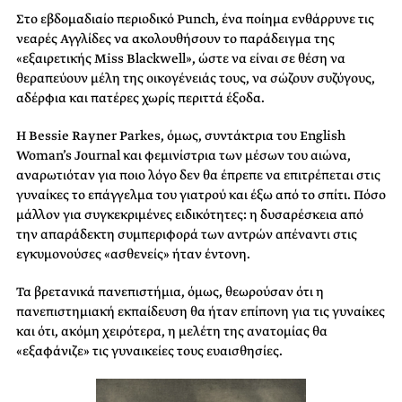
Στο εβδομαδιαίο περιοδικό Punch, ένα ποίημα ενθάρρυνε τις
νεαρές Αγγλίδες να ακολουθήσουν το παράδειγμα της
«εξαιρετικής Miss Blackwell», ώστε να είναι σε θέση να
θεραπεύουν μέλη της οικογένειάς τους, να σώζουν συζύγους,
αδέρφια και πατέρες χωρίς περιττά έξοδα.
Η Bessie Rayner Parkes, όμως, συντάκτρια του English
Woman’s Journal και φεμινίστρια των μέσων του αιώνα,
αναρωτιόταν για ποιο λόγο δεν θα έπρεπε να επιτρέπεται στις
γυναίκες το επάγγελμα του γιατρού και έξω από το σπίτι. Πόσο
μάλλον για συγκεκριμένες ειδικότητες: η δυσαρέσκεια από
την απαράδεκτη συμπεριφορά των αντρών απέναντι στις
εγκυμονούσες «ασθενείς» ήταν έντονη.
Τα βρετανικά πανεπιστήμια, όμως, θεωρούσαν ότι η
πανεπιστημιακή εκπαίδευση θα ήταν επίπονη για τις γυναίκες
και ότι, ακόμη χειρότερα, η μελέτη της ανατομίας θα
«εξαφάνιζε» τις γυναικείες τους ευαισθησίες.