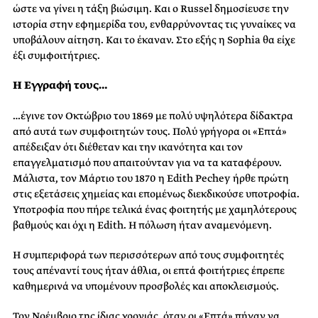
ώστε να γίνει η τάξη βιώσιμη. Και ο Russel δημοσίευσε την
ιστορία στην εφημερίδα του, ενθαρρύνοντας τις γυναίκες να
υποβάλουν αίτηση. Και το έκαναν. Στο εξής η Sophia θα είχε
έξι συμφοιτήτριες.
Η Εγγραφή τους…
…έγινε τον Οκτώβριο του 1869 με πολύ υψηλότερα δίδακτρα
από αυτά των συμφοιτητών τους. Πολύ γρήγορα οι «Επτά»
απέδειξαν ότι διέθεταν και την ικανότητα και τον
επαγγελματισμό που απαιτούνταν για να τα καταφέρουν.
Μάλιστα, τον Μάρτιο του 1870 η Edith Pechey ήρθε πρώτη
στις εξετάσεις χημείας και επομένως διεκδικούσε υποτροφία.
Υποτροφία που πήρε τελικά ένας φοιτητής με χαμηλότερους
βαθμούς και όχι η Edith. Η πόλωση ήταν αναμενόμενη.
Η συμπεριφορά των περισσότερων από τους συμφοιτητές
τους απέναντί τους ήταν άθλια, οι επτά φοιτήτριες έπρεπε
καθημερινά να υπομένουν προσβολές και αποκλεισμούς.
Τον Νοέμβριο της ίδιας χρονιάς, όταν οι «Επτά» πήγαν να