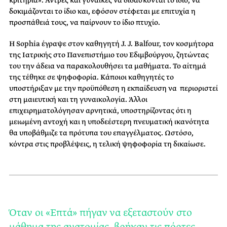
κριτήρια». Άντρες και γυναίκες να διδάσκονται το ίδιο, να
δοκιμάζονται το ίδιο και, εφόσον στέφεται με επιτυχία η
προσπάθειά τους, να παίρνουν το ίδιο πτυχίο.
Η Sophia έγραψε στον καθηγητή J. J. Balfour, τον κοσμήτορα
της Ιατρικής στο Πανεπιστήμιο του Εδιμβούργου, ζητώντας
του την άδεια να παρακολουθήσει τα μαθήματα. Το αίτημά
της τέθηκε σε ψηφοφορία. Κάποιοι καθηγητές το
υποστήριξαν με την προϋπόθεση η εκπαίδευση να περιοριστεί
στη μαιευτική και τη γυναικολογία. Άλλοι
επιχειρηματολόγησαν αρνητικά, υποστηρίζοντας ότι η
μειωμένη αντοχή και η υποδεέστερη πνευματική ικανότητα
θα υποβάθμιζε τα πρότυπα του επαγγέλματος. Ωστόσο,
κόντρα στις προβλέψεις, η τελική ψηφοφορία τη δικαίωσε.
Όταν οι «Επτά» πήγαν να εξεταστούν στο
μάθημα της ανατομίας, βρήκαν τις πόρτες