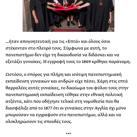
…ήταν απογοητευτική για τις «Επτά» και όλους όσοι
στέκονταν στο πλευρό τους. Σύμφωνα με αυτή, το
πανεπιστήμιο δεν είχε τη δικαιοδοσία να διδάσκει και να
εξετάζει γυναίκες. Η εγγραφή τους το 1869 κρίθηκε παράνομη.
Ωστόσο, ο σπόρος για πλήρη και ισότιμη πανεπιστημιακή
εκπαίδευση γυναικών και ανδρών είχε πέσει. Χάρη στις επτά
θαρραλέες αυτές γυναίκες, το δικαίωμα του φύλου τους στην
πανεπιστημιακή εκπαίδευση τέθηκε στην εθνική πολιτική
ατζέντα, κάτι που οδήγησε τελικά στη νομοθεσία που θα
διασφάλιζε από το 1877 ότι οι γυναίκες στην Αγγλία όχι μόνο
μπορούσαν να εγγραφούν στο πανεπιστήμιο, αλλά και να
ολοκληρώσουν τις σπουδές τους.
***