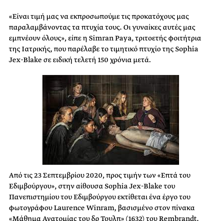
«Είναι τιμή μας να εκπροσωπούμε τις προκατόχους μας
παραλαμβάνοντας τα πτυχία τους. Οι γυναίκες αυτές μας
εμπνέουν όλους», είπε η Simran Paya, τριτοετής φοιτήτρια
της Ιατρικής, που παρέλαβε το τιμητικό πτυχίο της Sophia
Jex-Blake σε ειδική τελετή 150 χρόνια μετά.
Από τις 23 Σεπτεμβρίου 2020, προς τιμήν των «Επτά του
Εδιμβούργου», στην αίθουσα Sophia Jex-Blake του
Πανεπιστημίου του Εδιμβούργου εκτίθεται ένα έργο του
φωτογράφου Laurence Winram, βασισμένο στον πίνακα
«Μάθημα Ανατομίας του δρ Τουλπ» (1632) του Rembrandt.