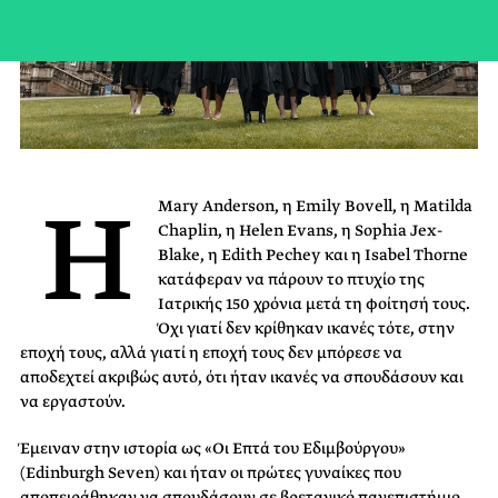
Η
Mary Anderson, η Emily Bovell, η Matilda
Chaplin, η Helen Evans, η Sophia Jex-
Blake, η Edith Pechey και η Isabel Thorne
κατάφεραν να πάρουν το πτυχίο της
Ιατρικής 150 χρόνια μετά τη φοίτησή τους.
Όχι γιατί δεν κρίθηκαν ικανές τότε, στην
εποχή τους, αλλά γιατί η εποχή τους δεν μπόρεσε να
αποδεχτεί ακριβώς αυτό, ότι ήταν ικανές να σπουδάσουν και
να εργαστούν.
Έμειναν στην ιστορία ως «Οι Επτά του Εδιμβούργου»
(Edinburgh Seven) και ήταν οι πρώτες γυναίκες που
αποπειράθηκαν να σπουδάσουν σε βρετανικό πανεπιστήμιο