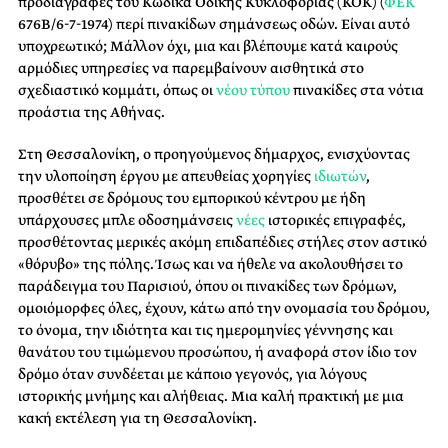
προδιαγραφές του Κώδικα Οδικής Κυκλοφορίας (ΚΟΚ) (
ΦΕΚ
676Β/6-7-1974) περί πινακίδων σημάνσεως οδών. Είναι αυτό
υποχρεωτικό; Μάλλον όχι, μια και βλέπουμε κατά καιρούς
αρμόδιες υπηρεσίες να παρεμβαίνουν αισθητικά στο
σχεδιαστικό κομμάτι, όπως οι
νέου τύπου
πινακίδες στα νότια
προάστια της Αθήνας.
Στη Θεσσαλονίκη, ο προηγούμενος δήμαρχος, ενισχύοντας
την υλοποίηση έργου με απευθείας χορηγίες
ιδιωτών
,
προσθέτει σε δρόμους του εμπορικού κέντρου με ήδη
υπάρχουσες μπλε οδοσημάνσεις
νέες
ιστορικές επιγραφές,
προσθέτοντας μερικές ακόμη επιδαπέδιες στήλες στον αστικό
«θόρυβο» της πόλης. Ίσως και να ήθελε να ακολουθήσει το
παράδειγμα του Παρισιού, όπου οι πινακίδες των δρόμων,
ομοιόμορφες όλες, έχουν, κάτω από την ονομασία του δρόμου,
το όνομα, την ιδιότητα και τις ημερομηνίες γέννησης και
θανάτου του τιμώμενου προσώπου, ή αναφορά στον ίδιο τον
δρόμο όταν συνδέεται με κάποιο γεγονός, για λόγους
ιστορικής μνήμης και αλήθειας. Μια καλή πρακτική με μια
κακή εκτέλεση για τη Θεσσαλονίκη.