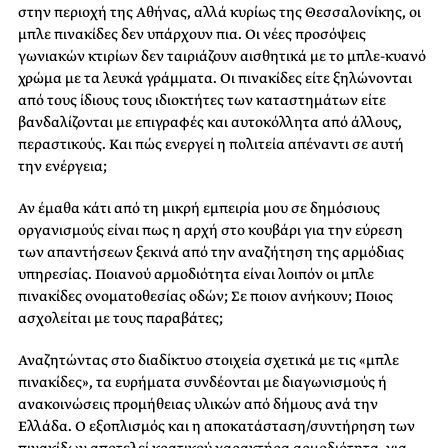
στην περιοχή της Αθήνας, αλλά κυρίως της Θεσσαλονίκης, οι
μπλε πινακίδες δεν υπάρχουν πια. Οι νέες προσόψεις
γωνιακών κτιρίων δεν ταιριάζουν αισθητικά με το μπλε-κυανό
χρώμα με τα λευκά γράμματα. Οι πινακίδες είτε ξηλώνονται
από τους ίδιους τους ιδιοκτήτες των καταστημάτων είτε
βανδαλίζονται με επιγραφές και αυτοκόλλητα από άλλους,
περαστικούς. Και πώς ενεργεί η πολιτεία απέναντι σε αυτή
την ενέργεια;
Αν έμαθα κάτι από τη μικρή εμπειρία μου σε δημόσιους
οργανισμούς είναι πως η αρχή στο κουβάρι για την εύρεση
των απαντήσεων ξεκινά από την αναζήτηση της αρμόδιας
υπηρεσίας. Ποιανού αρμοδιότητα είναι λοιπόν οι μπλε
πινακίδες ονοματοθεσίας οδών; Σε ποιον ανήκουν; Ποιος
ασχολείται με τους παραβάτες;
Αναζητώντας στο διαδίκτυο στοιχεία σχετικά με τις «μπλε
πινακίδες», τα ευρήματα συνδέονται με διαγωνισμούς ή
ανακοινώσεις προμήθειας υλικών από δήμους ανά την
Ελλάδα. Ο εξοπλισμός και η αποκατάσταση/συντήρηση των