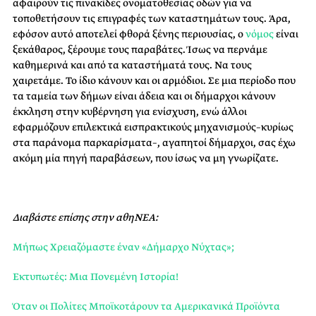
αφαιρούν τις πινακίδες ονοματοθεσίας οδών για να
τοποθετήσουν τις επιγραφές των καταστημάτων τους. Άρα,
εφόσον αυτό αποτελεί φθορά ξένης περιουσίας, ο
νόμος
είναι
ξεκάθαρος, ξέρουμε τους παραβάτες. Ίσως να περνάμε
καθημερινά και από τα καταστήματά τους. Να τους
χαιρετάμε. Το ίδιο κάνουν και οι αρμόδιοι. Σε μια περίοδο που
τα ταμεία των δήμων είναι άδεια και οι δήμαρχοι κάνουν
έκκληση στην κυβέρνηση για ενίσχυση, ενώ άλλοι
εφαρμόζουν επιλεκτικά εισπρακτικούς μηχανισμούς–κυρίως
στα παράνομα παρκαρίσματα–, αγαπητοί δήμαρχοι, σας έχω
ακόμη μία πηγή παραβάσεων, που ίσως να μη γνωρίζατε.
Διαβάστε επίσης στην αθηΝΕΑ:
Μήπως Χρειαζόμαστε έναν «Δήμαρχο Νύχτας»;
Εκτυπωτές: Μια Πονεμένη Ιστορία!
Όταν οι Πολίτες Μποϊκοτάρουν τα Αμερικανικά Προϊόντα