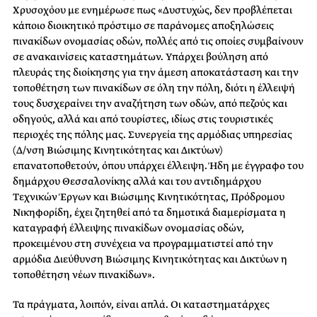
Χρυσοχόου με ενημέρωσε πως «Δυστυχώς, δεν προβλέπεται
κάποιο διοικητικό πρόστιμο σε παράνομες αποξηλώσεις
πινακίδων ονομασίας οδών, πολλές από τις οποίες συμβαίνουν
σε ανακαινίσεις καταστημάτων. Υπάρχει βούληση από
πλευράς της διοίκησης για την άμεση αποκατάσταση και την
τοποθέτηση των πινακίδων σε όλη την πόλη, διότι η έλλειψή
τους δυσχεραίνει την αναζήτηση των οδών, από πεζούς και
οδηγούς, αλλά και από τουρίστες, ιδίως στις τουριστικές
περιοχές της πόλης μας. Συνεργεία της αρμόδιας υπηρεσίας
(Δ/νση Βιώσιμης Κινητικότητας και Δικτύων)
επανατοποθετούν, όπου υπάρχει έλλειψη. Ήδη με έγγραφο του
δημάρχου Θεσσαλονίκης αλλά και του αντιδημάρχου
Τεχνικών Έργων και Βιώσιμης Κινητικότητας, Πρόδρομου
Νικηφορίδη, έχει ζητηθεί από τα δημοτικά διαμερίσματα η
καταγραφή έλλειψης πινακίδων ονομασίας οδών,
προκειμένου στη συνέχεια να προγραμματιστεί από την
αρμόδια Διεύθυνση Βιώσιμης Κινητικότητας και Δικτύων η
τοποθέτηση νέων πινακίδων».
Τα πράγματα, λοιπόν, είναι απλά. Οι καταστηματάρχες