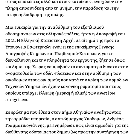
στους επισκέπτες αλλά και στους κατοίκους, ενισχύουν την
πλήρη αποσύνδεση από τη μνήμη, την παράδοση και την
ιστορική διαδρομή της πόλης.
Μια ευκαιρία για την αναβάθμιση του εξοπλισμού
οδοσημάνσεων στις ελληνικές πόλεις, ήταν η Απογραφή του
2021. Η Ελληνική Στατιστική Αρχή, σε αίτημά της προς το
Υπουργείο Εσωτερικών ενόψει της επικείμενης Γενικής
Απογραφής Κτηρίων και Πληθυσμού-Κατοικιών, για τη
διευκόλυνση και την πληρότητα του έργου της, ζήτησε όπως
«οι Δήμοι της Χώρας να προβούν το συντομότερο δυνατό στην
ονοματοθεσία των οδών-πλατειών και στην αρίθμηση των
οικοδομών στους οικισμούς που κατά την κρίση των αρμοδίων
Τεχνικών Υπηρεσιών έχουν κανονική ρυμοτομία και στους
οποίους υπάρχει έλλειψη (μερική ή ολική) των ανωτέρω
στοιχείων».
Σε ερώτημα που έθεσα στον Δήμο Αθηναίων αναζητώντας
την αρμόδια υπηρεσία, ο αντιδήμαρχος Υποδομών, Ανδρέας
Γραμματικογιάννης, με ενημέρωσε πως είναι αρμοδιότητα της
διεύθυνσης οδοποιίας του δήμου (ως προς την συντήρηση των