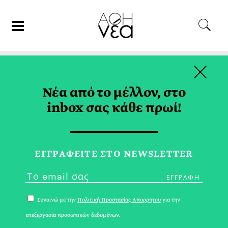
×
16/12/17
ΓΑΣΤΡΟΝΟΜΙΑ
Νέα από το μέλλον, στο
Sharing is Caring
inbox σας κάθε πρωί!
ΙΩΑΝΝΑ ΓΙΩΤΑΚΗ
ΕΓΓPΑΦΕΙΤΕ ΣΤΟ NEWSLETTER
Συναινώ με την
Πολιτική Προστασίας Απορρήτου
για την
επεξεργασία προσωπικών δεδομένων.