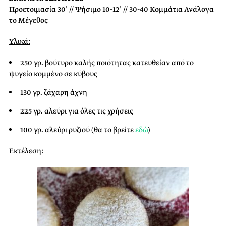
Προετοιμασία 30’ // Ψήσιμο 10-12’ // 30-40 Κομμάτια Ανάλογα
το Μέγεθος
Υλικά:
250 γρ. βούτυρο καλής ποιότητας κατευθείαν από το
ψυγείο κομμένο σε κύβους
130 γρ. ζάχαρη άχνη
225 γρ. αλεύρι για όλες τις χρήσεις
100 γρ. αλεύρι ρυζιού (θα το βρείτε
εδώ
)
Εκτέλεση: