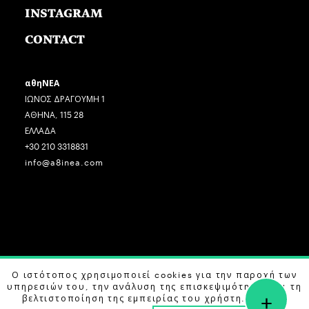
INSTAGRAM
CONTACT
αθηΝΕΑ
ΙΩΝΟΣ ΔΡΑΓΟΥΜΗ 1
ΑΘΗΝΑ, 115 28
ΕΛΛΑΔΑ
+30 210 3318831
info@a8inea.com
COPYRIGHT © 2026 αθηΝΕΑ, ALL RIGHTS RESERVED.
Ο ιστότοπος χρησιμοποιεί cookies για την παροχή των
υπηρεσιών του, την ανάλυση της επισκεψιμότητας και τη
+
DESIGN BY
G DESIGN STUDIO
. DEVELOPED BY
B LABS
.
βελτιστοποίηση της εμπειρίας του χρήστη. Μάθετε