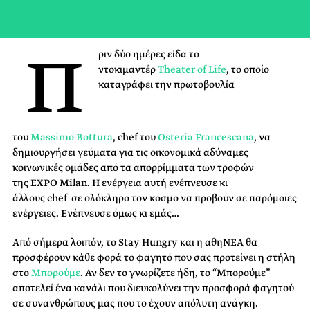
Π
ριν δύο ημέρες είδα το
ντοκιμαντέρ
Theater of Life
, το οποίο
καταγράφει την πρωτοβουλία
του
Massimo Bottura
, chef του
Osteria
Francescana
, να
δημιουργήσει γεύματα για τις οικονομικά αδύναμες
κοινωνικές ομάδες από τα απορρίμματα των τροφών
της EXPO Milan. Η ενέργεια αυτή ενέπνευσε κι
άλλους chef σε ολόκληρο τον κόσμο να προβούν σε παρόμοιες
ενέργειες. Ενέπνευσε όμως κι εμάς…
Από σήμερα λοιπόν, το Stay Hungry και η αθηΝΕΑ θα
προσφέρουν κάθε φορά το φαγητό που σας προτείνει η στήλη
στο
Μπορούμε
. Αν δεν το γνωρίζετε ήδη, το “Μπορούμε”
αποτελεί ένα κανάλι που διευκολύνει την προσφορά φαγητού
σε συνανθρώπους μας που το έχουν απόλυτη ανάγκη.