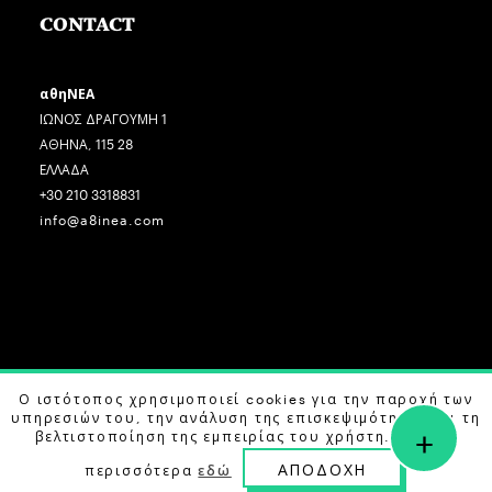
CONTACT
αθηΝΕΑ
ΙΩΝΟΣ ΔΡΑΓΟΥΜΗ 1
ΑΘΗΝΑ, 115 28
ΕΛΛΑΔΑ
+30 210 3318831
info@a8inea.com
Ο ιστότοπος χρησιμοποιεί cookies για την παροχή των
COPYRIGHT © 2026 αθηΝΕΑ, ALL RIGHTS RESERVED.
υπηρεσιών του, την ανάλυση της επισκεψιμότητας και τη
+
DESIGN BY
G DESIGN STUDIO
. DEVELOPED BY
B LABS
.
βελτιστοποίηση της εμπειρίας του χρήστη. Μάθετε
ΑΠΟΔΟΧΗ
περισσότερα
εδώ