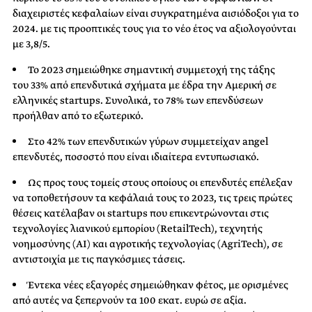
διαχειριστές κεφαλαίων είναι συγκρατημένα αισιόδοξοι για το
2024. με τις προοπτικές τους για το νέο έτος να αξιολογούνται
με 3,8/5.
Το 2023 σημειώθηκε σημαντική συμμετοχή της τάξης
του 33% από επενδυτικά σχήματα με έδρα την Αμερική σε
ελληνικές startups. Συνολικά, το 78% των επενδύσεων
προήλθαν από το εξωτερικό.
Στο 42% των επενδυτικών γύρων συμμετείχαν angel
επενδυτές, ποσοστό που είναι ιδιαίτερα εντυπωσιακό.
Ως προς τους τομείς στους οποίους οι επενδυτές επέλεξαν
να τοποθετήσουν τα κεφάλαιά τους το 2023, τις τρεις πρώτες
θέσεις κατέλαβαν οι startups που επικεντρώνονται στις
τεχνολογίες λιανικού εμπορίου (RetailTech), τεχνητής
νοημοσύνης (AI) και αγροτικής τεχνολογίας (AgriTech), σε
αντιστοιχία με τις παγκόσμιες τάσεις.
Έντεκα νέες εξαγορές σημειώθηκαν φέτος, με ορισμένες
από αυτές να ξεπερνούν τα 100 εκατ. ευρώ σε αξία.