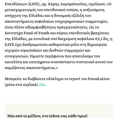
Επενδύσεων (EATE), Δρ. Χάρης Λαμπρόπουλος, σχολίασε: «Ο
μετασχηματισμός του επενδυτικού τοπίου, η αυξανόμενη
απήχηση της Ελλάδας και η δυναμική εξέλιξη του
οικοσυστήματος κεφαλαίων επιχειρηματικών συμμετοχών,
είναι πλέον αδιαμφισβήτητες πραγματικότητες. Ως το
Sovereign Fund-of-Funds και κύριος επενδυτικός βραχίονας
της Ελλάδας, με συνολικά υπό διαχείριση κεφάλαια €2,1 δις, η
ΕΑΤΕ έχει διαδραματίσει καθοριστικό ρόλο στη δημιουργία
ισχυρών ευρωπαϊκών και διεθνών συμμαχιών και
συνεργασιών. Είμαστε περήφανοι που αποτελούμε τον
καταλύτη και ταυτόχρονα αναπόσπαστο συστατικό αυτού του
ακμάζοντος οικοσυστήματος.»
Μπορείτε να διαβάσετε ολόκληρο το report του Found.ation
(μόνο στα αγγλικά)
εδώ.
Νέα από το μέλλον, στο inbox σας κάθε πρωί!