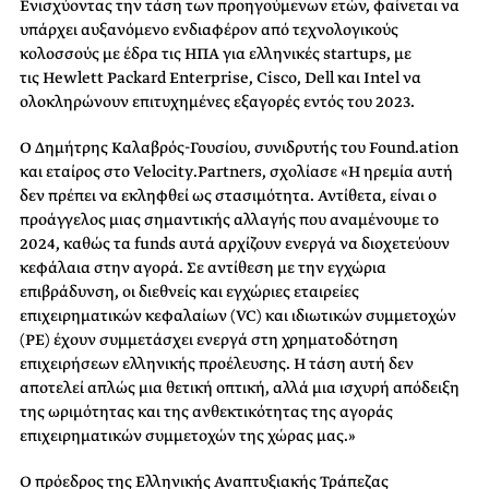
Ενισχύοντας την τάση των προηγούμενων ετών, φαίνεται να
υπάρχει αυξανόμενο ενδιαφέρον από τεχνολογικούς
κολοσσούς με έδρα τις ΗΠΑ για ελληνικές startups, με
τις Hewlett Packard Enterprise, Cisco, Dell και Intel να
ολοκληρώνουν επιτυχημένες εξαγορές εντός του 2023.
O Δημήτρης Καλαβρός-Γουσίου, συνιδρυτής του Found.ation
και εταίρος στο Velocity.Partners, σχολίασε «Η ηρεμία αυτή
δεν πρέπει να εκληφθεί ως στασιμότητα. Αντίθετα, είναι ο
προάγγελος μιας σημαντικής αλλαγής που αναμένουμε το
2024, καθώς τα funds αυτά αρχίζουν ενεργά να διοχετεύουν
κεφάλαια στην αγορά. Σε αντίθεση με την εγχώρια
επιβράδυνση, οι διεθνείς και εγχώριες εταιρείες
επιχειρηματικών κεφαλαίων (VC) και ιδιωτικών συμμετοχών
(PE) έχουν συμμετάσχει ενεργά στη χρηματοδότηση
επιχειρήσεων ελληνικής προέλευσης. Η τάση αυτή δεν
αποτελεί απλώς μια θετική οπτική, αλλά μια ισχυρή απόδειξη
της ωριμότητας και της ανθεκτικότητας της αγοράς
επιχειρηματικών συμμετοχών της χώρας μας.»
Ο πρόεδρος της Ελληνικής Αναπτυξιακής Τράπεζας