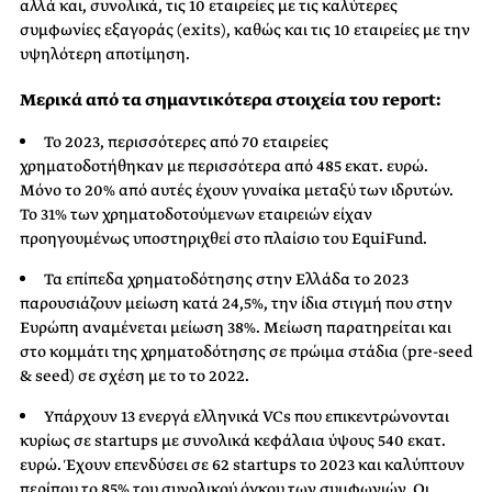
αλλά και, συνολικά, τις 10 εταιρείες με τις καλύτερες
συμφωνίες εξαγοράς (exits), καθώς και τις 10 εταιρείες με την
υψηλότερη αποτίμηση.
Μερικά από τα σημαντικότερα στοιχεία του report:
Το 2023, περισσότερες από 70 εταιρείες
χρηματοδοτήθηκαν με περισσότερα από 485 εκατ. ευρώ.
Μόνο το 20% από αυτές έχουν γυναίκα μεταξύ των ιδρυτών.
Το 31% των χρηματοδοτούμενων εταιρειών είχαν
προηγουμένως υποστηριχθεί στο πλαίσιο του EquiFund.
Τα επίπεδα χρηματοδότησης στην Ελλάδα το 2023
παρουσιάζουν μείωση κατά 24,5%, την ίδια στιγμή που στην
Ευρώπη αναμένεται μείωση 38%. Μείωση παρατηρείται και
στο κομμάτι της χρηματοδότησης σε πρώιμα στάδια (pre-seed
& seed) σε σχέση με το το 2022.
Υπάρχουν 13 ενεργά ελληνικά VCs που επικεντρώνονται
κυρίως σε startups με συνολικά κεφάλαια ύψους 540 εκατ.
ευρώ. Έχουν επενδύσει σε 62 startups το 2023 και καλύπτουν
περίπου το 85% του συνολικού όγκου των συμφωνιών. Οι