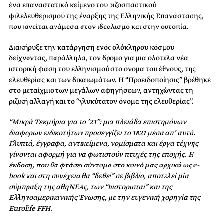
ένα επαναστατικό κείμενο του ριζοσπαστικού
φιλελευθερισμού της έναρξης της Ελληνικής Επανάστασης,
που κινείται ανάμεσα στον ιδεαλισμό και στην ουτοπία.
Διακήρυξε την κατάργηση ενός ολόκληρου κόσμου
δείχνοντας, παράλληλα, τον δρόμο για μια ολότελα νέα
ιστορική φάση του ελληνισμού στο όνομα του έθνους, της
ελευθερίας και των δικαιωμάτων. Η “Προειδοποίησις” βρέθηκε
στο μεταίχμιο των μεγάλων αφηγήσεων, αντηχώντας τη
ριζική αλλαγή και το “γλυκύτατον όνομα της ελευθερίας”.
“Μικρά Τεκμήρια για το ’21”: μια πλειάδα επιστημόνων
διαφόρων ειδικοτήτων προσεγγίζει το 1821 μέσα απ’ αυτά.
Γλυπτά, έγγραφα, αντικείμενα, νομίσματα και έργα τέχνης
γίνονται αφορμή για να φωτιστούν πτυχές της εποχής. Η
έκδοση, που θα φτάσει σύντομα στο κοινό μας αρχικά ως e-
book και στη συνέχεια θα “δεθεί” σε βιβλίο, αποτελεί μία
σύμπραξη της αθηΝΕΑς, των “hιστορισταί” και της
Ελληνοαμερικανικής Ένωσης, με την ευγενική χορηγία της
Eurolife FFH.