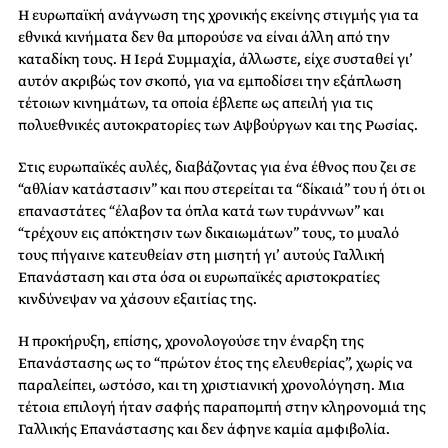
Η ευρωπαϊκή ανάγνωση της χρονικής εκείνης στιγμής για τα
εθνικά κινήματα δεν θα μπορούσε να είναι άλλη από την
καταδίκη τους. Η Ιερά Συμμαχία, άλλωστε, είχε συσταθεί γι’
αυτόν ακριβώς τον σκοπό, για να εμποδίσει την εξάπλωση
τέτοιων κινημάτων, τα οποία έβλεπε ως απειλή για τις
πολυεθνικές αυτοκρατορίες των Αψβούργων και της Ρωσίας.
Στις ευρωπαϊκές αυλές, διαβάζοντας για ένα έθνος που ζει σε
“αθλίαν κατάστασιν” και που στερείται τα “δίκαιά” του ή ότι οι
επαναστάτες “έλαβον τα όπλα κατά των τυράννων” και
“τρέχουν εις απόκτησιν των δικαιωμάτων” τους, το μυαλό
τους πήγαινε κατευθείαν στη μισητή γι’ αυτούς Γαλλική
Επανάσταση και στα όσα οι ευρωπαϊκές αριστοκρατίες
κινδύνεψαν να χάσουν εξαιτίας της.
Η προκήρυξη, επίσης, χρονολογούσε την έναρξη της
Επανάστασης ως το “πρώτον έτος της ελευθερίας”, χωρίς να
παραλείπει, ωστόσο, και τη χριστιανική χρονολόγηση. Μια
τέτοια επιλογή ήταν σαφής παραπομπή στην κληρονομιά της
Γαλλικής Επανάστασης και δεν άφηνε καμία αμφιβολία.