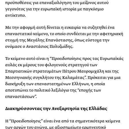
προϋποθέσεις για επαναξιολόγηση του μείζονος αυτού
γεγονότος για την ευρωπαϊκή ιστορία με παγκόσμιο
αντίκτυπο.
Με την αφορμή αυτή δίνεται η ευκαιρία να συζητηθεί ένα
επαναστατικό κείμενο, το οποίο συνδέεται με την αφετηριακή
στιγμή της Μεγάλης Επανάστασης, όπως εύστοχα την
ονόμασε ο Αναστάσιος Πολυζωίδης.
Το κείμενο αυτό είναι η “Προειδοποίησις προς τας Ευρωπαϊκάς
αυλάς εκ μέρους του φιλογενούς στρατηγού των
Σπαρτιατικών στρατευμάτων Πέτρου Μαυρομιχάλη και της
Μεσσηνιακής συγκλήτου της Καλαμάτας”. Πρόκειται για μια
διακήρυξη των επαναστατημένων Ελλήνων, η οποία
αποτυπώνει το πολιτικό λεξιλόγιο της “εποχής των
επαναστάσεων”.
Διακηρύσσοντας την Ανεξαρτησία της Ελλάδας
Η “Προειδοποίησις” είναι ένα από τα σημαντικότερα κείμενα
των αρχών του αγώνα, με αξιοσημείωτο ερμηνευτικό