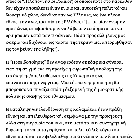
όπως οι “Πελοποννήσιοι Γραικοί”, οι οποίοι ποτέ στο παρελθόν
δεν είχαν αποτελέσει έναν ενιαίο και αυτοτελή πολιτικό και
διοικητικό χώρο, διεκδίκησαν ως Έλληνες, ως ένα πλέον
έθνος, την ανεξαρτησία της Ελλάδας (“[…] με μίαν γνώμην
ομοφώνως απεφασίσαμεν να λάβωμεν τα άρματα και να
ορμήσωμεν κατά των τυράννων. Πάσα προς αλλήλους μας
φατρία και διχόνοια, ως καρποί της τυραννίας, απερρίφθησαν
εις τον βυθόν της λήθης”).
Η “Προειδοποίησις” δεν αναφερόταν σε εδαφικά σύνορα,
γιατί τη στιγμή εκείνη προείχε η ευρωπαϊκή αποδοχή της
κατάληψης/απελευθέρωσης της Καλαμάτας ως
επαναστατικής ενέργειας. Μια τέτοια νομιμοποίηση θα
μπορούσε να πηγάζει από τη δεξαμενή της δημοκρατικής
πολιτικής σκέψης του εθνικισμού.
Η κατάληψη/απελευθέρωση της Καλαμάτας ήταν πράξη
εθνική και απελευθερωτική, σύμφωνα με την προκήρυξη.
Αλλά στη συγκυρία του 1821, στη μετά το 1815 συντηρητική
Ευρώπη, το να μεταχειρίζεσαι το πολιτικό λεξιλόγιο του
εθνικισμού και του φιλελευθερισμού ενώπιον των δεσποτικών