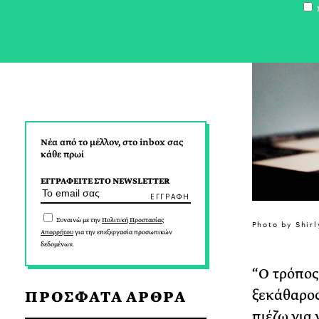
Σ
Νέα από το μέλλον, στο inbox σας
κάθε πρωί
ΕΓΓΡΑΦΕΙΤΕ ΣΤΟ NEWSLETTER
Συναινώ με την
Πολιτική Προστασίας
Photo by Shir
Απορρήτου
για την επεξεργασία προσωπικών
δεδομένων.
“Ο τρόπος
ξεκάθαρος
ΠΡΟΣΦΑΤΑ ΑΡΘΡΑ
πιέζω για