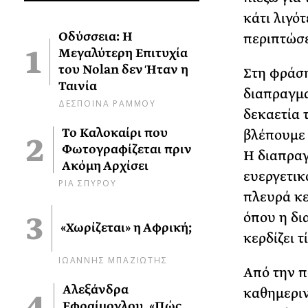
κάτι λιγό
Οδύσσεια: Η
περιπτώσε
Μεγαλύτερη Επιτυχία
του Nolan δεν Ήταν η
Στη φράση
Ταινία
διαπραγμα
ΔΕΣΠΟΙΝΑ ΡΑΜΜΟΥ
δεκαετία 
Το Καλοκαίρι που
βλέπουμε 
Φωτογραφίζεται πριν
Η διαπραγ
Ακόμη Αρχίσει
ευεργετικ
ΡΙΑ ΣΠΥΡΟΥ
πλευρά κερ
όπου η δι
«Χωρίζεται» η Αφρική;
κερδίζει τ
ΙΩΑΝΝΗΣ ΜΠΑΖΙΩΤΗΣ
Από την πο
Αλεξάνδρα
καθημεριν
Εφραίμογλου, «Πώς