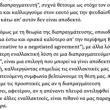
διαπραγματευτή”, συχνά θέτουμε ως στόχο τον 
ρα και καλλιεργούμε στον εαυτό μας την ψευδαίσ
 κάτω απ’ αυτόν δεν είναι αποδεκτό.
μως με τη θεωρία της διαπραγμάτευσης, οποιο
α έστω και οριακά καλύτερο απ’ την περίφημη
ernative to a negotiated agreement”), με άλλα λ
τερη εναλλακτική λύση σε μια διαπραγματευόμε
, είναι μια επιλογή που μπορεί να γίνει αποδεκτ
μή, καλλιεργώντας επιμελώς τις εναλλακτικές μας
τευόμενη συμφωνία βελτιώνουμε τη θέση μας. 
με τις προοπτικές μας αν η διαπραγμάτευση
ει, αφετέρου, αν η απέναντι πλευρά αντιληφθεί 
ε άλλες εναλλακτικές, είναι πιθανό να μας παρα
ρα.