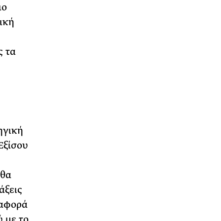
ιο
ική
ς τα
ηγική
Εξίσου
 θα
άξεις
ιαφορά
ύ με το