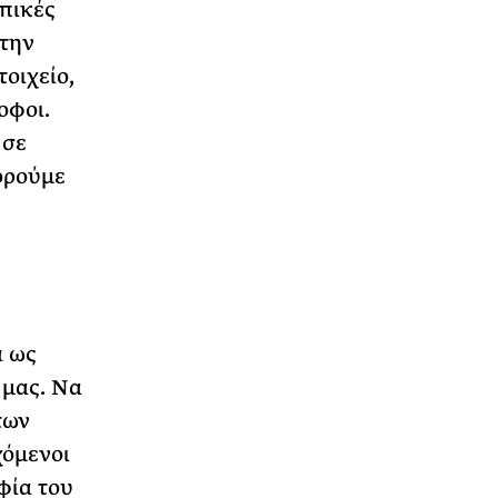
ωπικές
στην
οιχείο,
οφοι.
 σε
ορούμε
α ως
 μας. Να
των
χόμενοι
φία του