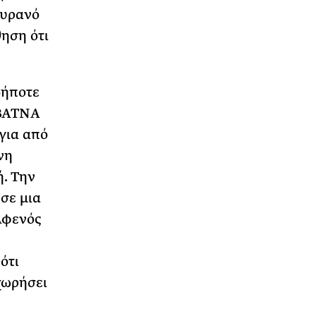
ουρανό
θηση ότι
δήποτε
 BATNA
όγια από
νη
ή. Την
 σε μια
Αφενός
ότι
χωρήσει