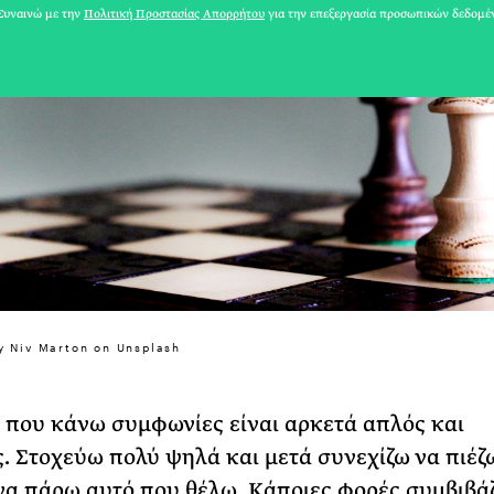
υναινώ με την
Πολιτική Προστασίας Απορρήτου
για την επεξεργασία προσωπικών δεδομέ
ly Niv Marton on Unsplash
 που κάνω συμφωνίες είναι αρκετά απλός και
31 ΙΟΥΛΙΟΥ 2026
. Στοχεύω πολύ ψηλά και μετά συνεχίζω να πιέζω
Το Καλοκαίρι πο
 να πάρω αυτό που θέλω. Κάποιες φορές συμβιβά