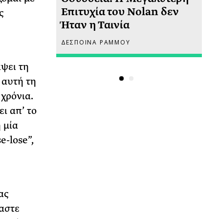
 πριν
Επιτυχία του Nolan δεν
Φω
ς
Ήταν η Ταινία
Ακ
ΔΕΣΠΟΙΝΑ ΡΑΜΜΟΥ
ΡΙ
ψει τη
 αυτή τη
χρόνια.
ι απ’ το
 μία
e-lose”,
ας
μαστε