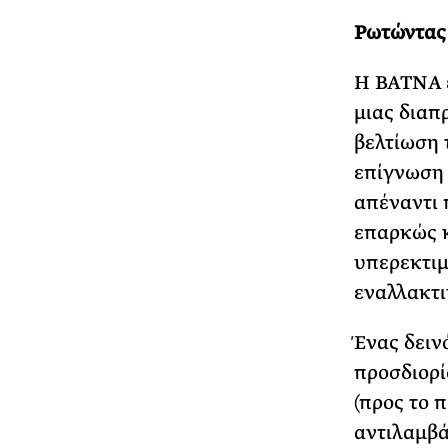
Ρωτώντας
Η BATNA ε
μιας διαπ
βελτίωση 
επίγνωση 
απέναντι 
επαρκώς κ
υπερεκτιμ
εναλλακτι
Ένας δειν
προσδιορί
(προς το 
αντιλαμβάν