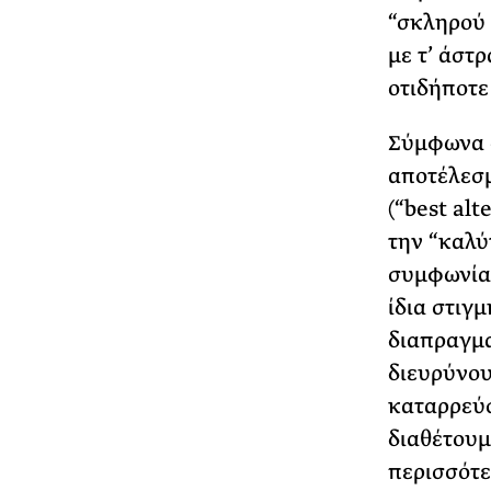
“σκληρού 
με τ’ άστ
οτιδήποτε
Σύμφωνα ό
αποτέλεσμ
(“best alt
την “καλύ
συμφωνία”
ίδια στιγ
διαπραγμα
διευρύνου
καταρρεύσ
διαθέτουμ
περισσότε