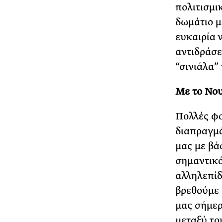
πολιτισμικ
δωμάτιο μ
ευκαιρία 
αντιδράσε
“σινιάλα” 
Με το Νο
Πολλές φο
διαπραγμά
μας με βά
σημαντικό
αλληλεπίδ
βρεθούμε 
μας σήμερ
μεταξύ το