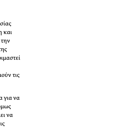
ασίας
η και
 την
της
οιμαστεί
ούν τις
 για να
όμως
ει να
ις