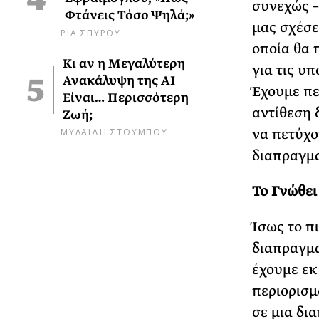
συνεχώς –
Φτάνεις Τόσο Ψηλά;»
μας σχέσει
ΡΙΑ ΣΠΥΡΟΥ
οποία θα 
Κι αν η Μεγαλύτερη
για τις υ
Ανακάλυψη της AI
Έχουμε πε
Είναι… Περισσότερη
αντίθεση 
Ζωή;
ΜΥΛΑΙΔΗ ΣΤΟΥΜΠΟΥ
να πετύχο
διαπραγμα
Το Γνώθει
Ίσως το π
διαπραγμα
έχουμε εκ
περιορισμ
σε μια δι