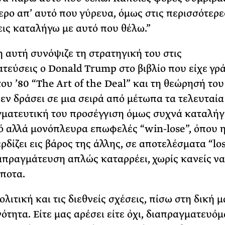
Φωτογραφίζεται
τερο απ’ αυτό που γύρευα, όμως στις περισσότερε
Ακόμη Αρχίσει
ις καταλήγω με αυτό που θέλω.”
ΡΙΑ ΣΠΥΡΟΥ
 αυτή συνόψιζε τη στρατηγική του στις
τεύσεις ο Donald Trump στο βιβλίο που είχε γρά
του ’80 “The Art of the Deal” και τη θεώρησή του
εν δράσει σε μια σειρά από μέτωπα τα τελευταία 
ματευτική του προσέγγιση όμως συχνά καταλήγε
ό αλλά μονόπλευρα επωφελές “win-lose”, όπου η
δίζει εις βάρος της άλλης, σε αποτελέσματα “los
απραγμάτευση απλώς καταρρέει, χωρίς κανείς να
ίποτα.
λιτική και τις διεθνείς σχέσεις, πίσω στη δική μ
ότητα. Είτε μας αρέσει είτε όχι, διαπραγματευό