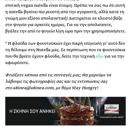
σπιτική vegan nutella είναι έτοιμη. Πρέπει να σας πω ότι αυτή
η nutella βγαίνει πιο ρευστή από την αγοραστή, αλλά κατά τη
γνώμη μου εξίσου απολαυστική! Διατηρείται σε κλειστό βάζο
στο ψυγείο για αρκετές ημέρες. Για να την απολαύσετε,
βγάλτε την από το ψυγείο λίγη ώρα πριν την χρησιμοποιήσετε.
* Η φλούδα των φουντουκιών έχει πικρή επίγευση γι’ αυτό δεν
τη θέλουμε στη Nutella μας. Σε περίπτωση που τα φουντούκια
που θα βρείτε έχουν φλούδα, δείτε την τεχνική
εδώ
για να την
αφαιρέσετε.
Φτιάξατε κάποια από τις συνταγές μας; Θα χαρούμε να
λάβουμε τις φωτογραφίες σας και τις εντυπώσεις σας
στο a8inea@a8inea.com, με θέμα Stay Hungry!