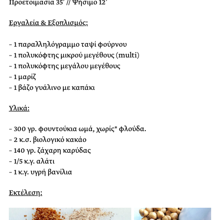
Προετοιμασία 35’ // Ψήσιμο 12’
Εργαλεία & Εξοπλισμός:
– 1 παραλληλόγραμμο ταψί φούρνου
– 1 πολυκόφτης μικρού μεγέθους (multi)
– 1 πολυκόφτης μεγάλου μεγέθους
– 1 μαρίζ
– 1 βάζo γυάλινo με καπάκι
Υλικά:
– 300 γρ. φουντούκια ωμά, χωρίς* φλούδα.
– 2 κ.σ. βιολογικό κακάο
– 140 γρ. ζάχαρη καρύδας
– 1/5 κ.γ. αλάτι
– 1 κ.γ. υγρή βανίλια
Εκτέλεση: