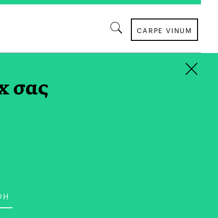
CARPE VINUM
×
x σας
ΚΟΙΝΩΝΙΑ
 Ποδόσφαιρο: Ένα
 Όρια