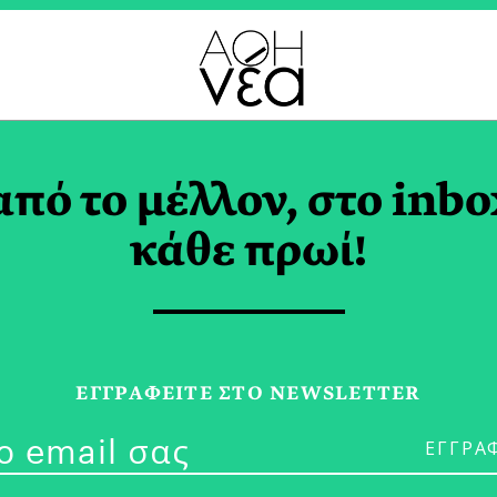
ΛΗΣΗ TAG
από το μέλλον, στο inbo
κάθε πρωί!
28/07/26
Κορίτσια και
ΕΓΓPΑΦΕΙΤΕ ΣΤΟ NEWSLETTER
Γήπεδο Χωρίς