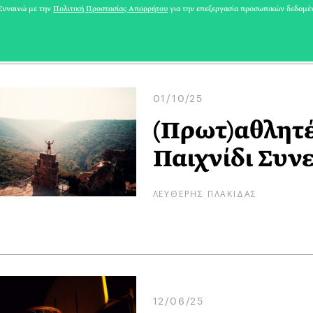
ΑΘΗΝΕΑ
υναινώ με την
Πολιτική Προστασίας Απορρήτου
για την επεξεργασία προσωπικών δεδομέ
01/10/25
(Πρωτ)αθλητέ
Παιχνίδι Συνε
ΛΕΥΘΕΡΗΣ ΠΛΑΚΙΔΑΣ
12/06/25