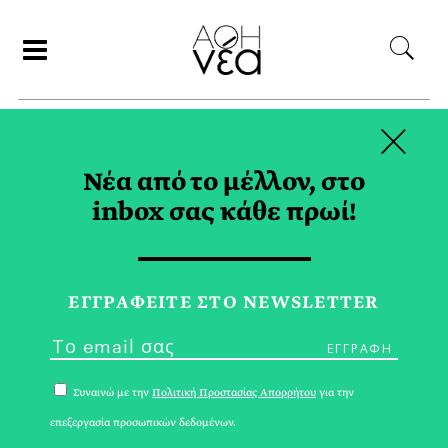
×
ΑΝΑΖΗΤΗΣΗ
Νέα από το μέλλον, στο
inbox σας κάθε πρωί!
ΑΥΓΑ TAG
ΕΓΓPΑΦΕΙΤΕ ΣΤΟ NEWSLETTER
Συναινώ με την
Πολιτική Προστασίας Απορρήτου
για την
επεξεργασία προσωπικών δεδομένων.