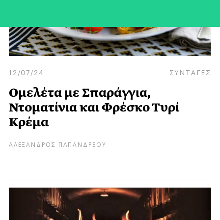
12/07/24
ΣΥΝΤΑΓΕΣ
Ομελέτα με Σπαράγγια,
Ντοματίνια και Φρέσκο Τυρί
Κρέμα
ΑΛΕΞΑΝΔΡΟΣ ΠΑΠΑΝΔΡΕΟΥ