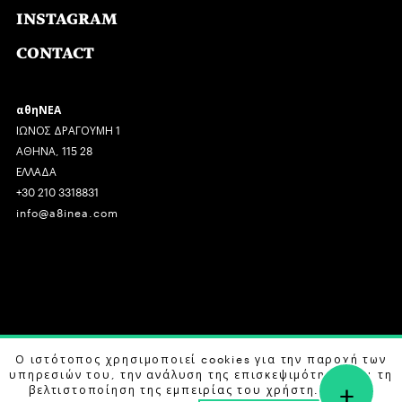
INSTAGRAM
CONTACT
αθηΝΕΑ
ΙΩΝΟΣ ΔΡΑΓΟΥΜΗ 1
ΑΘΗΝΑ, 115 28
ΕΛΛΑΔΑ
+30 210 3318831
info@a8inea.com
COPYRIGHT © 2026 αθηΝΕΑ, ALL RIGHTS RESERVED.
Ο ιστότοπος χρησιμοποιεί cookies για την παροχή των
υπηρεσιών του, την ανάλυση της επισκεψιμότητας και τη
+
DESIGN BY
G DESIGN STUDIO
. DEVELOPED BY
B LABS
.
βελτιστοποίηση της εμπειρίας του χρήστη. Μάθετε