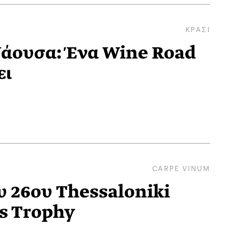
ΚΡΑΣΙ
Νάουσα: Ένα Wine Road
ει
CARPE VINUM
υ 26ου Thessaloniki
ts Trophy