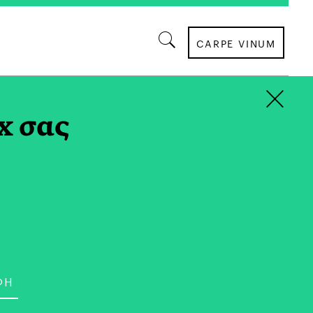
CARPE VINUM
×
x σας
ΚΡΑΣΙ
 σε μία Syrah