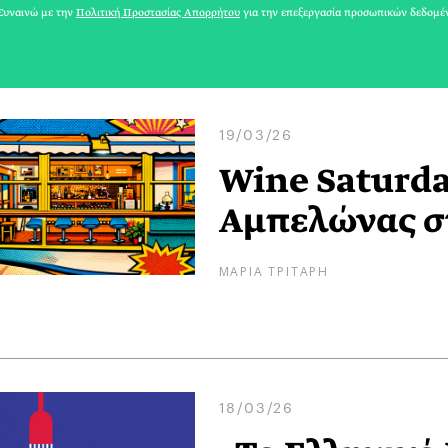
υναινώ με την
Πολιτική Προστασίας Απορρήτου
για την επεξεργασία προσωπικών δεδομέ
19/03/26
Wine Saturday
Αμπελώνας σ
ΜΑΡΙΑ ΤΡΙΤΑΡΗ
18/03/26