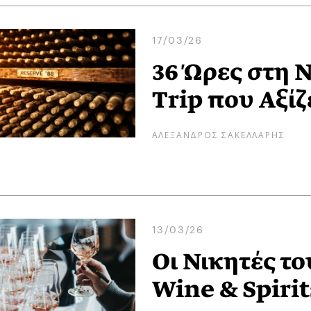
17/03/26
36 Ώρες στη 
Trip που Aξίζ
ΑΛΕΞΑΝΔΡΟΣ ΣΑΚΕΛΛΑΡΗΣ
13/03/26
Οι Νικητές το
Wine & Spiri