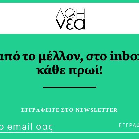
ΣΙ TAG
από το μέλλον, στο inbo
κάθε πρωί!
20/03/26
ΕΓΓPΑΦΕΙΤΕ ΣΤΟ NEWSLETTER
ΒορOινά: Όλα
ΛΩΡΑ ΑΡΓΥΡΟΠΟΥΛΟΥ