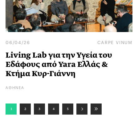
06/04/26
CARPE VINUM
Living Lab για την Υγεία του
Εδάφους από Yara Ελλάς &
Κτήμα Κυρ-Γιάννη
ΑΘΗΝΕΑ
1
2
3
4
5