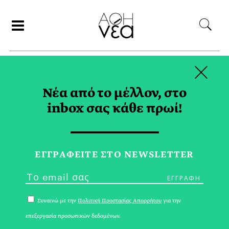
×
ΑΝΑΖΗΤΗΣΗ
Νέα από το μέλλον, στο
inbox σας κάθε πρωί!
ΚΡΑΣΙ TAG
ΕΓΓPΑΦΕΙΤΕ ΣΤΟ NEWSLETTER
Συναινώ με την
Πολιτική Προστασίας Απορρήτου
για την
επεξεργασία προσωπικών δεδομένων.