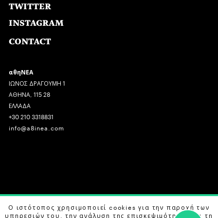
TWITTER
INSTAGRAM
CONTACT
αθηΝΕΑ
ΙΩΝΟΣ ΔΡΑΓΟΥΜΗ 1
ΑΘΗΝΑ, 115 28
ΕΛΛΑΔΑ
+30 210 3318831
info@a8inea.com
COPYRIGHT © 2026 αθηΝΕΑ, ALL RIGHTS RESERVED.
Ο ιστότοπος χρησιμοποιεί cookies για την παροχή των
υπηρεσιών του, την ανάλυση της επισκεψιμότητας και τη
DESIGN BY
G DESIGN STUDIO
. DEVELOPED BY
B LABS
.