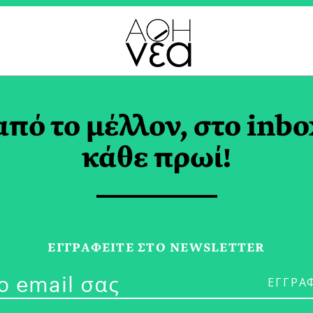
NDA TAG
από το μέλλον, στο inbo
κάθε πρωί!
21/07/26
Παπαστράτος:
ΕΓΓPΑΦΕΙΤΕ ΣΤΟ NEWSLETTER
Επαγγελματι
Internship 