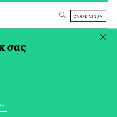
CARPE VINUM
×
x σας
ΟΙΚΟΝΟΜΙΑ
 Νέα Γενιά
ών Μέσω FutuReady
Program