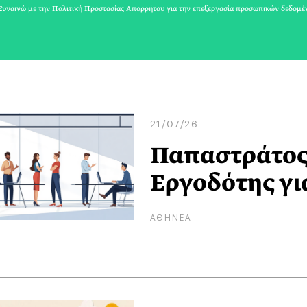
υναινώ με την
Πολιτική Προστασίας Απορρήτου
για την επεξεργασία προσωπικών δεδομέ
ΑΘΗΝΕΑ
21/07/26
Παπαστράτος:
Εργοδότης γι
ΑΘΗΝΕΑ