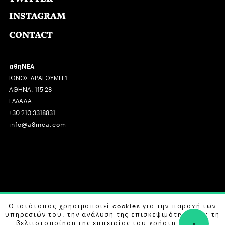
INSTAGRAM
CONTACT
αθηΝΕΑ
ΙΩΝΟΣ ΔΡΑΓΟΥΜΗ 1
ΑΘΗΝΑ, 115 28
ΕΛΛΑΔΑ
+30 210 3318831
info@a8inea.com
COPYRIGHT © 2026 αθηΝΕΑ, ALL RIGHTS RESERVED.
Ο ιστότοπος χρησιμοποιεί cookies για την παροχή των
υπηρεσιών του, την ανάλυση της επισκεψιμότητας και τη
+
DESIGN BY
G DESIGN STUDIO
. DEVELOPED BY
B LABS
.
βελτιστοποίηση της εμπειρίας του χρήστη. Μάθετε