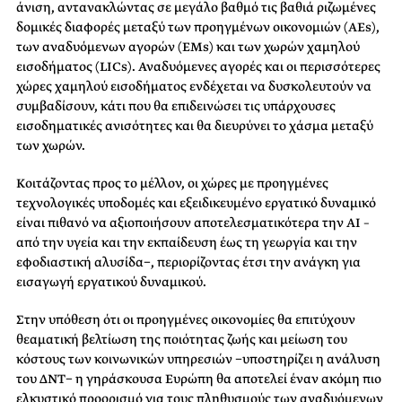
άνιση, αντανακλώντας σε μεγάλο βαθμό τις βαθιά ριζωμένες
δομικές διαφορές μεταξύ των προηγμένων οικονομιών (AEs),
των αναδυόμενων αγορών (EMs) και των χωρών χαμηλού
εισοδήματος (LICs). Αναδυόμενες αγορές και οι περισσότερες
χώρες χαμηλού εισοδήματος ενδέχεται να δυσκολευτούν να
συμβαδίσουν, κάτι που θα επιδεινώσει τις υπάρχουσες
εισοδηματικές ανισότητες και θα διευρύνει το χάσμα μεταξύ
των χωρών.
Κοιτάζοντας προς το μέλλον, οι χώρες με προηγμένες
τεχνολογικές υποδομές και εξειδικευμένο εργατικό δυναμικό
είναι πιθανό να αξιοποιήσουν αποτελεσματικότερα την AI –
από την υγεία και την εκπαίδευση έως τη γεωργία και την
εφοδιαστική αλυσίδα−, περιορίζοντας έτσι την ανάγκη για
εισαγωγή εργατικού δυναμικού.
Στην υπόθεση ότι οι προηγμένες οικονομίες θα επιτύχουν
θεαματική βελτίωση της ποιότητας ζωής και μείωση του
κόστους των κοινωνικών υπηρεσιών −υποστηρίζει η ανάλυση
του ΔΝΤ− η γηράσκουσα Ευρώπη θα αποτελεί έναν ακόμη πιο
ελκυστικό προορισμό για τους πληθυσμούς των αναδυόμενων