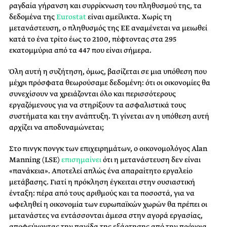
ραγδαία γήρανση και συρρίκνωση του πληθυσμού της, τα
δεδομένα της
Eurostat
είναι αμείλικτα. Χωρίς τη
μετανάστευση, ο πληθυσμός της ΕΕ αναμένεται να μειωθεί
κατά το ένα τρίτο έως το 2100, πέφτοντας στα 295
εκατομμύρια από τα 447 που είναι σήμερα.
Όλη αυτή η συζήτηση, όμως, βασίζεται σε μια υπόθεση που
μέχρι πρόσφατα θεωρούσαμε δεδομένη: ότι οι οικονομίες θα
συνεχίσουν να χρειάζονται όλο και περισσότερους
εργαζόμενους για να στηρίξουν τα ασφαλιστικά τους
συστήματα και την ανάπτυξη. Τι γίνεται αν η υπόθεση αυτή
αρχίζει να αποδυναμώνεται;
Στο πινγκ πονγκ των επιχειρημάτων, ο οικονομολόγος Alan
Manning (LSE)
επισημαίνει
ότι η μετανάστευση δεν είναι
«πανάκεια». Αποτελεί απλώς ένα απαραίτητο εργαλείο
μετάβασης. Γιατί η πρόκληση έγκειται στην ουσιαστική
ένταξη: πέρα από τους αριθμούς και τα ποσοστά, για να
ωφεληθεί η οικονομία των ευρωπαϊκών χωρών θα πρέπει οι
μετανάστες να εντάσσονται άμεσα στην αγορά εργασίας,
αποφεύγοντας την παγίδα της εξάρτησης από την πρόνοια.