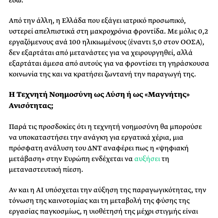
Από την άλλη, η Ελλάδα που εξάγει ιατρικό προσωπικό,
υστερεί απελπιστικά στη μακροχρόνια φροντίδα. Με μόλις 0,2
εργαζόμενους ανά 100 ηλικιωμένους (έναντι 5,0 στον ΟΟΣΑ),
δεν εξαρτάται από μετανάστες για να χειρουργηθεί, αλλά
εξαρτάται άμεσα από αυτούς για να φροντίσει τη γηράσκουσα
κοινωνία της και να κρατήσει ζωντανή την παραγωγή της.
Η Τεχνητή Νοημοσύνη ως Λύση ή ως «Μαγνήτης»
Ανισότητας;
Παρά τις προσδοκίες ότι η τεχνητή νοημοσύνη θα μπορούσε
να υποκαταστήσει την ανάγκη για εργατικά χέρια, μια
πρόσφατη ανάλυση του ΔΝΤ
αναφέρει πως η «ψηφιακή
μετάβαση» στην Ευρώπη ενδέχεται να
αυξήσει
τη
μεταναστευτική πίεση.
Αν και η AI υπόσχεται την αύξηση της παραγωγικότητας, την
τόνωση της καινοτομίας και τη μεταβολή της φύσης της
εργασίας παγκοσμίως, η υιοθέτησή της μέχρι στιγμής είναι