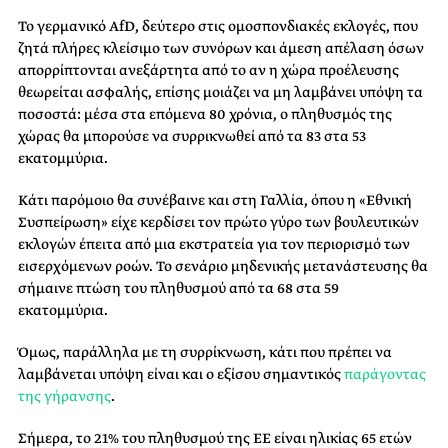
Το γερμανικό AfD, δεύτερο στις ομοσπονδιακές εκλογές, που
ζητά πλήρες κλείσιμο των συνόρων και άμεση απέλαση όσων
απορρίπτονται ανεξάρτητα από το αν η χώρα προέλευσης
θεωρείται ασφαλής, επίσης μοιάζει να μη λαμβάνει υπόψη τα
ποσοστά: μέσα στα επόμενα 80 χρόνια, ο πληθυσμός της
χώρας θα μπορούσε να συρρικνωθεί από τα 83 στα 53
εκατομμύρια.
Κάτι παρόμοιο θα συνέβαινε και στη Γαλλία, όπου η «Εθνική
Συσπείρωση» είχε κερδίσει τον πρώτο γύρο των βουλευτικών
εκλογών έπειτα από μια εκστρατεία για τον περιορισμό των
εισερχόμενων ροών. Το σενάριο μηδενικής μετανάστευσης θα
σήμαινε πτώση του πληθυσμού από τα 68 στα 59
εκατομμύρια.
Όμως, παράλληλα με τη συρρίκνωση, κάτι που πρέπει να
λαμβάνεται υπόψη είναι και ο εξίσου σημαντικός
παράγοντας
της γήρανσης
.
Σήμερα, το 21% του πληθυσμού της ΕΕ είναι ηλικίας 65 ετών