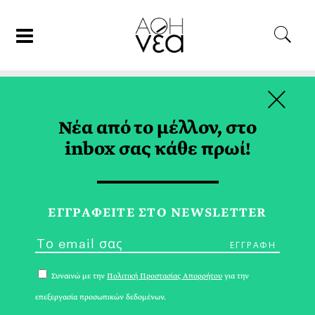
×
03/03/26
ΟΙΚΟΝΟΜΙΑ
Νέα από το μέλλον, στο
AI, Δημογραφικό και Αγορά
inbox σας κάθε πρωί!
Εργασίας: Η Εξίσωση Έχει Ήδη
Αλλάξει;
ΕΓΓPΑΦΕΙΤΕ ΣΤΟ NEWSLETTER
ΔΕΣΠΟΙΝΑ ΡΑΜΜΟΥ
Συναινώ με την
Πολιτική Προστασίας Απορρήτου
για την
επεξεργασία προσωπικών δεδομένων.