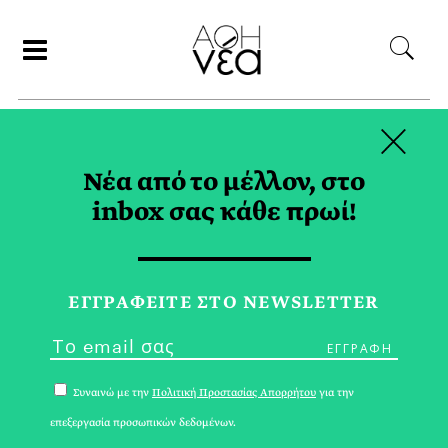
×
ΑΝΑΖΗΤΗΣΗ
Νέα από το μέλλον, στο
inbox σας κάθε πρωί!
ΕΡΓΑΣΙΑ TAG
ΕΓΓPΑΦΕΙΤΕ ΣΤΟ NEWSLETTER
Συναινώ με την
Πολιτική Προστασίας Απορρήτου
για την
επεξεργασία προσωπικών δεδομένων.