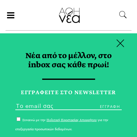
×
ΑΝΑΖΗΤΗΣΗ
Νέα από το μέλλον, στο
inbox σας κάθε πρωί!
ΑΠΕΡΓΙΑ TAG
ΕΓΓPΑΦΕΙΤΕ ΣΤΟ NEWSLETTER
Συναινώ με την
Πολιτική Προστασίας Απορρήτου
για την
επεξεργασία προσωπικών δεδομένων.