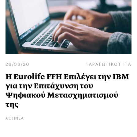
26/06/20
ΠΑΡΑΓΩΓΙΚΟΤΗΤΑ
Η Eurolife FFH Eπιλέγει την ΙΒΜ
για την Επιτάχυνση του
Ψηφιακού Μετασχηματισμού
της
ΑΘΗΝΕΑ