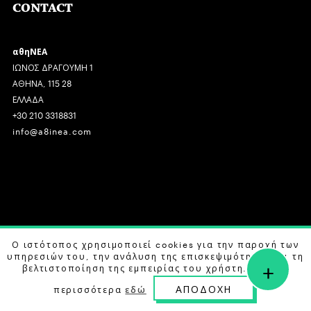
CONTACT
αθηΝΕΑ
ΙΩΝΟΣ ΔΡΑΓΟΥΜΗ 1
ΑΘΗΝΑ, 115 28
ΕΛΛΑΔΑ
+30 210 3318831
info@a8inea.com
COPYRIGHT © 2026 αθηΝΕΑ, ALL RIGHTS RESERVED.
Ο ιστότοπος χρησιμοποιεί cookies για την παροχή των
υπηρεσιών του, την ανάλυση της επισκεψιμότητας και τη
+
DESIGN BY
G DESIGN STUDIO
. DEVELOPED BY
B LABS
.
βελτιστοποίηση της εμπειρίας του χρήστη. Μάθετε
ΑΠΟΔΟΧΗ
περισσότερα
εδώ