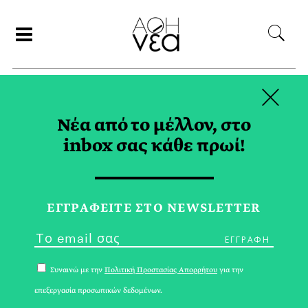
×
ΑΝΑΖΗΤΗΣΗ
Νέα από το μέλλον, στο
inbox σας κάθε πρωί!
BIKO TAG
ΕΓΓPΑΦΕΙΤΕ ΣΤΟ NEWSLETTER
Συναινώ με την
Πολιτική Προστασίας Απορρήτου
για την
επεξεργασία προσωπικών δεδομένων.