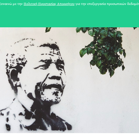
υναινώ με την
Πολιτική Προστασίας Απορρήτου
για την επεξεργασία προσωπικών δεδομέ
31 ΙΟΥΛΙΟΥ 2026
Το Καλοκαίρι πο
Φωτογραφίζεται
Ακόμη Αρχίσει