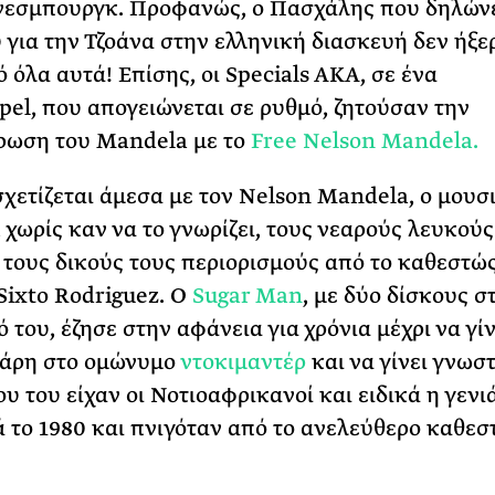
νεσμπουργκ. Προφανώς, ο Πασχάλης που δηλώνε
 για την
Τζοάνα
στην ελληνική διασκευή δεν ήξε
ό όλα αυτά! Επίσης, οι
Specials
AKA
, σε ένα
pel
, που απογειώνεται σε ρυθμό, ζητούσαν την
ρωση του
Mandela
με το
Free
Nelson
Mandela.
σχετίζεται άμεσα με τον
Nelson
Mandela
, ο μουσ
 χωρίς καν να το γνωρίζει, τους νεαρούς λευκού
 τους δικούς τους περιορισμούς από το καθεστώς
Sixto
Rodriguez
. Ο
Sugar
Man
, με δύο δίσκους σ
 του, έζησε στην αφάνεια για χρόνια μέχρι να γίν
χάρη στο ομώνυμο
ντοκιμαντέρ
και να γίνει γνωστ
ου του είχαν οι
Νοτιοαφρικανοί
και ειδικά η γενι
ά το 1980 και πνιγόταν από το ανελεύθερο καθεσ