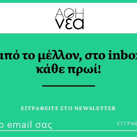
από το μέλλον, στο inbo
elson Mandela στη
κάθε πρωί!
σική
ΙΕΛΑΤΟΣ
ΕΓΓPΑΦΕΙΤΕ ΣΤΟ NEWSLETTER