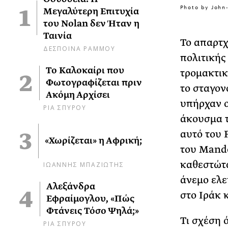
Photo by John
Μεγαλύτερη Επιτυχία
του Nolan δεν Ήταν η
Ταινία
Το απαρτχ
ΔΕΣΠΟΙΝΑ ΡΑΜΜΟΥ
πολιτικής
Το Καλοκαίρι που
τρομακτικ
Φωτογραφίζεται πριν
το σταγον
Ακόμη Αρχίσει
υπήρχαν ο
ΡΙΑ ΣΠΥΡΟΥ
άκουσμα 
αυτό του
«Χωρίζεται» η Αφρική;
του
Mand
καθεστώτω
ΙΩΑΝΝΗΣ ΜΠΑΖΙΩΤΗΣ
άνεμο ελε
Αλεξάνδρα
στο Ιράκ 
Εφραίμογλου, «Πώς
Φτάνεις Τόσο Ψηλά;»
Τι σχέση 
ΡΙΑ ΣΠΥΡΟΥ