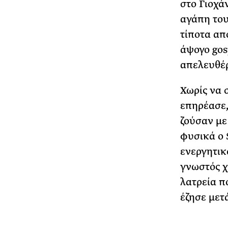
στο Γιοχά
αγάπη του
τίποτα απ
άψογο
gos
απελευθέ
Χωρίς να 
επηρέασε,
ζούσαν με
φυσικά ο
ενεργητικό
γνωστός 
λατρεία π
έζησε μετ