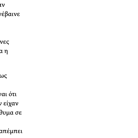
αν
νέβαινε
χνες
α η
πως
αι ότι
ν είχαν
ύθυμα σε
ραπέμπει