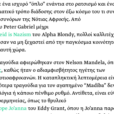
 ένα ισχυρό “όπλο” ενάντια στο ρατσισμό και έν
ατικό τρόπο διάδοσης στον έξω κόσμο του τι συ
 συνόρων της Νότιας Αφρικής. Από
υ
Peter
Gabriel
μέχρι
eid
is
Nazism
του
Alpha
Blondy
, πολλοί καλλιτέ
αν να μη ξεχαστεί από την παγκόσμια κοινότητ
αυτή χώρα.
ραγούδια αφιερώθηκαν στον
Nelson
Mandela
, ό
ς
, καθώς ήταν ο αδιαμφισβήτητος ηγέτης των
οτιοαφρικανών
. Η καταπληκτική λεπτομέρεια είν
ότερα τραγούδια για τον αγαπημένο “
Madiba
” δε
λόγια ή κάποιο πένθιμο ρυθμό. Αντίθετα, είναι ε
ερμηνείας, όπως το θρυλικό
ope
Jo’anna
του
Eddy
Grant
, όπου η Jo’anna πα