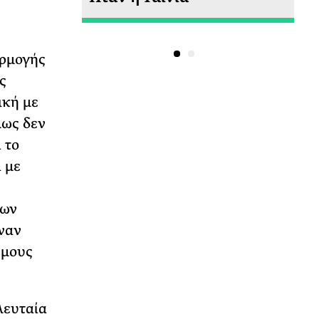
αρμογής
ς
ική με
λως δεν
 το
 με
των
ναν
έμους
λευταία