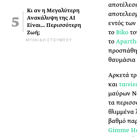
αποτέλεσε
Κι αν η Μεγαλύτερη
αποτελεσμ
Ανακάλυψη της AI
εντός των
Είναι… Περισσότερη
το
Biko
το
Ζωή;
ΜΥΛΑΙΔΗ ΣΤΟΥΜΠΟΥ
το
Aparth
προσπάθησ
θαυμάσια 
Αρκετά τ
και
ταινίε
μαύρων
Ν
τα περισσ
θλιμμένα 
βαθμό παρ
Gimme
H