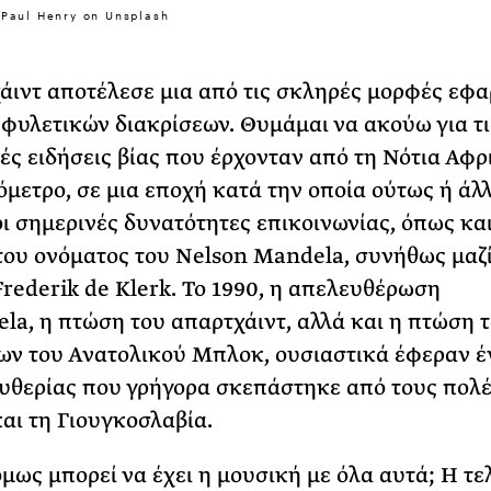
-Paul Henry on Unsplash
άιντ αποτέλεσε μια από τις σκληρές μορφές εφ
 φυλετικών διακρίσεων. Θυμάμαι να ακούω για τι
ές ειδήσεις βίας που έρχονταν από τη Νότια Αφρ
όμετρο, σε μια εποχή κατά την οποία ούτως ή άλ
ι σημερινές δυνατότητες επικοινωνίας, όπως και
του ονόματος του
Nelson
Mandela
, συνήθως μαζί
Frederik
de
Klerk
. Το 1990, η απελευθέρωση
ela
, η πτώση του απαρτχάιντ
, αλλά και
η πτώση 
ν του Ανατολικού Μπλοκ, ουσιαστικά έφεραν έ
υθερίας που γρήγορα σκεπάστηκε από τους πολ
και τη Γιουγκοσλαβία.
όμως μπορεί να έχει η μουσική με όλα αυτά; Η τε