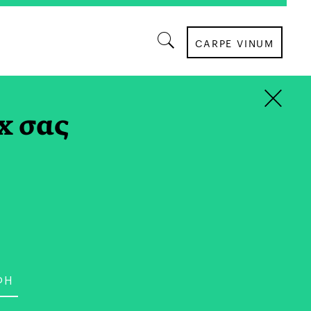
CARPE VINUM
×
ΜΟΥΣΙΚΗ
x σας