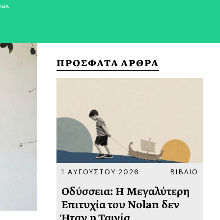
νων.
ΠΡΟΣΦΑΤΑ ΑΡΘΡΑ
ΚΟΙΝΩΝΙΑ
1 ΑΥΓΟΥΣΤΟΥ 2026
ΒΙΒΛΙΟ
31
υ
Οδύσσεια: Η Μεγαλύτερη
Το
 πριν
Επιτυχία του Nolan δεν
Φω
Ήταν η Ταινία
Ακ