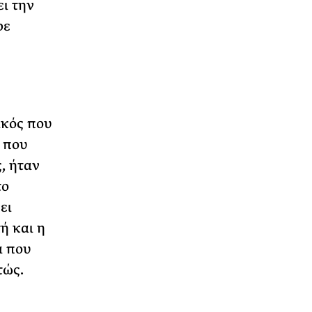
ι την
ρε
ικός που
ς που
, ήταν
το
ει
ή και η
ά που
τώς.