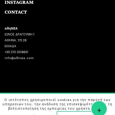
INSTAGRAM
CONTACT
αθηΝΕΑ
ΙΩΝΟΣ ΔΡΑΓΟΥΜΗ 1
ΑΘΗΝΑ, 115 28
ΕΛΛΑΔΑ
+30 210 3318831
info@a8inea.com
COPYRIGHT © 2026 αθηΝΕΑ, ALL RIGHTS RESERVED.
Ο ιστότοπος χρησιμοποιεί cookies για την παροχή των
υπηρεσιών του, την ανάλυση της επισκεψιμότητας και τη
+
DESIGN BY
G DESIGN STUDIO
. DEVELOPED BY
B LABS
.
βελτιστοποίηση της εμπειρίας του χρήστη. Μάθετε