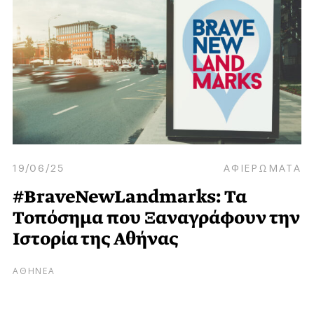
19/06/25
ΑΦΙΕΡΩΜΑΤΑ
#BraveNewLandmarks: Τα
Τοπόσημα που Ξαναγράφουν την
Ιστορία της Αθήνας
ΑΘΗΝΕΑ