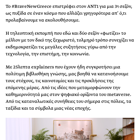
Το #BraveNewGreece επιστρέφει στον ΑΝΤ1 για μια 3
σεζόν,
η
ως πυξίδα σε έναν κόσμο που αλλάζει γρηγορότερα απ’ ό,τι
προλαβαίνουμε να ακολουθήσουμε.
Η τηλεοπτική εκπομπή που εδώ και δύο σεζόν «φωτίζει» το
μέλλον με τον δικό της ξεχωριστό, τολμηρό τρόπο συνεχίζει να
εκδημοκρατίζει τις μεγάλες συζητήσεις γύρω από την
τεχνολογία, την επιστήμη, την κοινωνία.
Με 25λεπτα explainers που έχουν ήδη συγκροτήσει μια
πολύτιμη βιβλιοθήκη γνώσης, μας βοηθά να κατανοήσουμε
τους στόχους, τις καινοτομίες και τις προκλήσεις της
επόμενης μέρας. Από τις ιδέες που μεταμορφώνουν την
καθημερινότητά μας στον ψηφιακό ορίζοντα του metaverse.
Από τις καταναλωτικές συνήθειες του σήμερα στις πόλεις, τα
ταξίδια και τα σύμβολα μιας νέας εποχής.