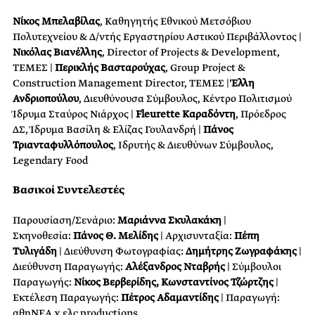
Νίκος Μπελαβίλας
, Καθηγητής Εθνικού Μετσόβιου
Πολυτεχνείου & Δ/ντής Εργαστηρίου Αστικού Περιβάλλοντος |
Νικόλας Βιανέλλης
, Director of Projects & Development,
TEMEΣ |
Περικλής Βασταρούχας
, Group Project &
Construction Management Director, ΤΕΜΕΣ |
Έλλη
Ανδριοπούλου
, Διευθύνουσα Σύμβουλος, Κέντρο Πολιτισμού
Ίδρυμα Σταύρος Νιάρχος |
Fleurette
Καραδόντη
, Πρόεδρος
ΔΣ, Ίδρυμα Βασίλη & Ελίζας Γουλανδρή |
Πάνος
Τριανταφυλλόπουλος
, Ιδρυτής & Διευθύνων Σύμβουλος,
Legendary Food
Βασικοί Συντελεστές
Παρουσίαση/Σενάριο:
Μαριάννα Σκυλακάκη
|
Σκηνοθεσία:
Πάνος Θ. Μελίδης
| Αρχισυνταξία:
Πέπη
Τυλιγάδη
| Διεύθυνση Φωτογραφίας:
Δημήτρης Ζωγραφάκης
|
Διεύθυνση Παραγωγής:
Aλέξανδρος Νταβρής
| Σύμβουλοι
Παραγωγής:
Νίκος Βερβερίδης, Κωνσταντίνος Τζώρτζης
|
Εκτέλεση Παραγωγής:
Πέτρος Αδαμαντίδης
| Παραγωγή:
αθηΝΕΑ x ελc productions