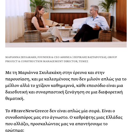
ΜΑΡΙΑΝΝΑ ΣΚΥΛΑΚΑΚΗ, FOUNDER & CEO ΑΘΗΝΕΑ | ΠΕΡΙΚΛΗΣ ΒΑΣΤΑΡΟΥΧΑΣ, GROUP
PROJECT & CONSTRUCTION MANAGEMENT DIRECTOR, ΤΕΜΕΣ
Με τη Μαριάννα Σκυλακάκη στην έρευνα και στην
παρουσίαση, και με καλεσμένους που δεν μιλούν απλώς για το
μέλλον αλλά το χτίζουν καθημερινά, κάθε επεισόδιο είναι μια
διεισδυτική και συναρπαστική ξενάγηση σε μια διαφορετική
θεματική.
Το #BraveNewGreece δεν είναι απλώς μία σειρά. Είναι ο
συνοδοιπόρος μας στο άγνωστο. Ο καθρέφτης μιας Ελλάδας
που αλλάζει, προσκαλώντας μας να απαντήσουμε το
ερώτημα: