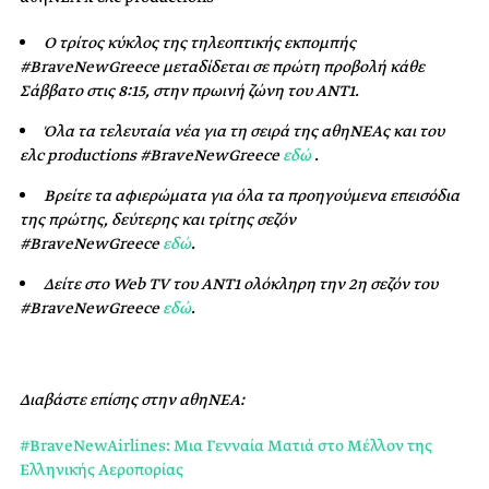
Ο τρίτος κύκλος της τηλεοπτικής εκπομπής
#BraveNewGreece μεταδίδεται σε πρώτη προβολή κάθε
Σάββατο στις 8:15, στην πρωινή ζώνη του ΑΝΤ1.
Όλα τα τελευταία νέα για τη σειρά της αθηΝΕΑς και του
ελc productions #BraveNewGreece
εδώ
.
Βρείτε τα αφιερώματα για όλα τα προηγούμενα επεισόδια
της πρώτης, δεύτερης και τρίτης σεζόν
#BraveNewGreece
εδώ
.
Δείτε στο
Web
TV
του ΑΝΤ1 ολόκληρη την
2η σεζόν
του
#
BraveNewGreece
εδώ
.
Διαβάστε επίσης στην αθηΝΕΑ:
#BraveNewAirlines: Μια Γενναία Ματιά στο Μέλλον της
Ελληνικής Αεροπορίας