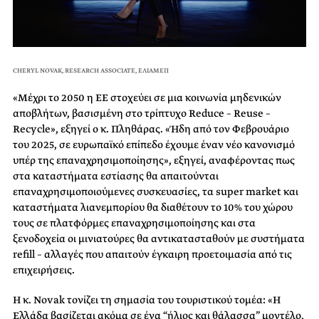
CHERYL NOVAK, RESEARCH ASSOCIATE, ΕΛΙΑΜΕΠ
«Μέχρι το 2050 η ΕΕ στοχεύει σε μια κοινωνία μηδενικών
αποβλήτων, βασισμένη στο τρίπτυχο Reduce – Reuse –
Recycle», εξηγεί ο κ. Πληθάρας. «Ήδη από τον Φεβρουάριο
του 2025, σε ευρωπαϊκό επίπεδο έχουμε έναν νέο κανονισμό
υπέρ της επαναχρησιμοποίησης», εξηγεί, αναφέροντας πως
στα καταστήματα εστίασης θα απαιτούνται
επαναχρησιμοποιούμενες συσκευασίες, τα super market και
καταστήματα λιανεμπορίου θα διαθέτουν το 10% του χώρου
τους σε πλατφόρμες επαναχρησιμοποίησης και στα
ξενοδοχεία οι μινιατούρες θα αντικατασταθούν με συστήματα
refill – αλλαγές που απαιτούν έγκαιρη προετοιμασία από τις
επιχειρήσεις.
Η κ. Novak τονίζει τη σημασία του τουριστικού τομέα: «Η
Ελλάδα βασίζεται ακόμα σε ένα “ήλιος και θάλασσα” μοντέλο,