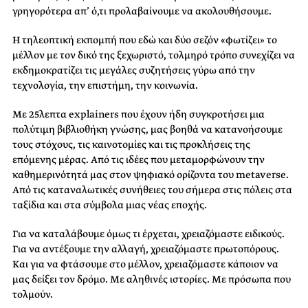
γρηγορότερα απ’ ό,τι προλαβαίνουμε να ακολουθήσουμε.
Η τηλεοπτική εκπομπή που εδώ και δύο σεζόν «φωτίζει» το
μέλλον με τον δικό της ξεχωριστό, τολμηρό τρόπο συνεχίζει να
εκδημοκρατίζει τις μεγάλες συζητήσεις γύρω από την
τεχνολογία, την επιστήμη, την κοινωνία.
Με 25λεπτα explainers που έχουν ήδη συγκροτήσει μια
πολύτιμη βιβλιοθήκη γνώσης, μας βοηθά να κατανοήσουμε
τους στόχους, τις καινοτομίες και τις προκλήσεις της
επόμενης μέρας. Από τις ιδέες που μεταμορφώνουν την
καθημερινότητά μας στον ψηφιακό ορίζοντα του metaverse.
Από τις καταναλωτικές συνήθειες του σήμερα στις πόλεις στα
ταξίδια και στα σύμβολα μιας νέας εποχής.
Για να καταλάβουμε όμως τι έρχεται, χρειαζόμαστε ειδικούς.
Για να αντέξουμε την αλλαγή, χρειαζόμαστε πρωτοπόρους.
Και για να φτάσουμε στο μέλλον, χρειαζόμαστε κάποιον να
μας δείξει τον δρόμο. Με αληθινές ιστορίες. Με πρόσωπα που
τολμούν.