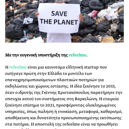
Με την ευγενική υποστήριξη της
refeelme
.
Η
refeelme
είναι μια καινοτόμα ελληνική startup που
εισήγαγε πρώτη στην Ελλάδα το μοντέλο των
επαναχρησιμοποιούμενων πλαστικών ποτηριών για
εκδηλώσεις και χώρους εστίασης. Η ιδέα ξεκίνησε το 2015,
όταν ο ιδρυτής της Γιάννης Χριστακόπουλος παρατήρησε την
επιτυχία αυτού του συστήματος στη Βαρκελώνη. Η εταιρεία
ξεκίνησε επίσημα το 2021, προσφέροντας ολοκληρωμένες
υπηρεσίες, όπως πώληση ή ενοικίαση, μεταφορά, καθαρισμό,
αποθήκευση και δυνατότητα προσωποποιημένης εκτύπωσης
στα ποτήρια. Η αποστολή της refeelme είναι να προωθήσει