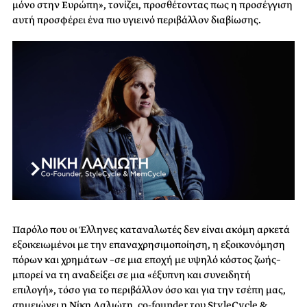
μόνο στην Ευρώπη», τονίζει, προσθέτοντας πως η προσέγγιση
αυτή προσφέρει ένα πιο υγιεινό περιβάλλον διαβίωσης.
Παρόλο που οι Έλληνες καταναλωτές δεν είναι ακόμη αρκετά
εξοικειωμένοι με την επαναχρησιμοποίηση, η εξοικονόμηση
πόρων και χρημάτων –σε μια εποχή με υψηλό κόστος ζωής–
μπορεί να τη αναδείξει σε μια «έξυπνη και συνειδητή
επιλογή», τόσο για το περιβάλλον όσο και για την τσέπη μας,
σημειώνει η Νίκη Λαλιώτη, co-founder του StyleCycle &