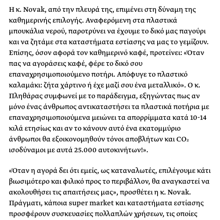
Η κ. Novak, από την πλευρά της, επιμένει στη δύναμη της
καθημερινής επιλογής. Αναφερόμενη στα πλαστικά
μπουκάλια νερού, παροτρύνει να έχουμε το δικό μας παγούρι
και να ζητάμε στα καταστήματα εστίασης να μας το γεμίζουν.
Επίσης, όσον αφορά τον καθημερινό καφέ, προτείνει: «Όταν
πας να αγοράσεις καφέ, φέρε το δικό σου
επαναχρησιμοποιούμενο ποτήρι. Απόφυγε το πλαστικό
καλαμάκι: ζήτα χάρτινο ή έχε μαζί σου ένα μεταλλικό». Ο κ.
Πληθάρας συμφωνεί με το παράδειγμα, εξηγώντας πως αν
μόνο ένας άνθρωπος αντικαταστήσει τα πλαστικά ποτήρια με
επαναχρησιμοποιούμενα μειώνει τα απορρίμματα κατά 10-14
κιλά ετησίως και αν το κάνουν αυτό ένα εκατομμύριο
άνθρωποι θα εξοικονομηθούν τόνοι αποβλήτων και CO₂
ισοδύναμοι με αυτά 25.000 αυτοκινήτων!».
«Όταν η αγορά δει ότι εμείς, ως καταναλωτές, επιλέγουμε κάτι
βιωσιμότερο και φιλικό προς το περιβάλλον, θα αναγκαστεί να
ακολουθήσει τις απαιτήσεις μας», προσθέτει η κ. Novak.
Πράγματι, κάποια super market και καταστήματα εστίασης
προσφέρουν συσκευασίες πολλαπλών χρήσεων, τις οποίες