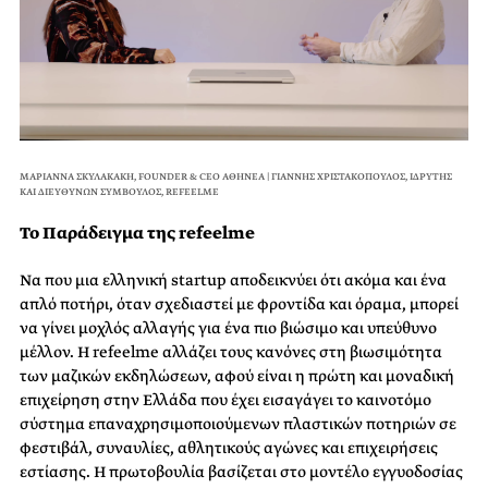
ΜΑΡΙΑΝΝΑ ΣΚΥΛΑΚΑΚΗ, FOUNDER & CEO ΑΘΗΝΕΑ | ΓΙΑΝΝΗΣ ΧΡΙΣΤΑΚΟΠΟΥΛΟΣ, ΙΔΡΥΤΗΣ
ΚΑΙ ΔΙΕΥΘΥΝΩΝ ΣΥΜΒΟΥΛΟΣ, REFEELME
Το Παράδειγμα της refeelme
Να που μια ελληνική startup αποδεικνύει ότι ακόμα και ένα
απλό ποτήρι, όταν σχεδιαστεί με φροντίδα και όραμα, μπορεί
να γίνει μοχλός αλλαγής για ένα πιο βιώσιμο και υπεύθυνο
μέλλον. H refeelme αλλάζει τους κανόνες στη βιωσιμότητα
των μαζικών εκδηλώσεων, αφού είναι η πρώτη και μοναδική
επιχείρηση στην Ελλάδα που έχει εισαγάγει το καινοτόμο
σύστημα επαναχρησιμοποιούμενων πλαστικών ποτηριών σε
φεστιβάλ, συναυλίες, αθλητικούς αγώνες και επιχειρήσεις
εστίασης. Η πρωτοβουλία βασίζεται στο μοντέλο εγγυοδοσίας