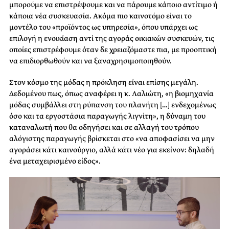
μπορούμε να επιστρέψουμε και να πάρουμε κάποιο αντίτιμο ή
κάποια νέα συσκευασία. Ακόμα πιο καινοτόμο είναι το
μοντέλο του «προϊόντος ως υπηρεσία», όπου υπάρχει ως
επιλογή η ενοικίαση αντί της αγοράς οικιακών συσκευών, τις
οποίες επιστρέφουμε όταν δε χρειαζόμαστε πια, με προοπτική
να επιδιορθωθούν και να ξαναχρησιμοποιηθούν.
Στον κόσμο της μόδας η πρόκληση είναι επίσης μεγάλη.
Δεδομένου πως, όπως αναφέρει η κ. Λαλιώτη, «η βιομηχανία
μόδας συμβάλλει στη ρύπανση του πλανήτη […] ενδεχομένως
όσο και τα εργοστάσια παραγωγής λιγνίτη», η δύναμη του
καταναλωτή που θα οδηγήσει και σε αλλαγή του τρόπου
αλόγιστης παραγωγής βρίσκεται στο «να αποφασίσει να μην
αγοράσει κάτι καινούργιο, αλλά κάτι νέο για εκείνον: δηλαδή
ένα μεταχειρισμένο είδος».