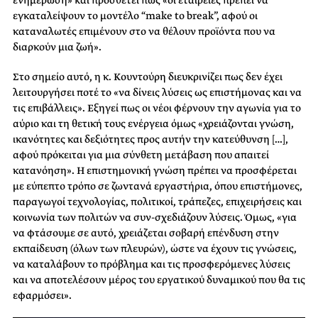
ενημέρωση» και προσθέτει πως «οι εταιρείες πρέπει να
εγκαταλείψουν το μοντέλο “make to break”, αφού οι
καταναλωτές επιμένουν στο να θέλουν προϊόντα που να
διαρκούν μια ζωή».
Στο σημείο αυτό, η κ. Κουντούρη διευκρινίζει πως δεν έχει
λειτουργήσει ποτέ το «να δίνεις λύσεις ως επιστήμονας και να
τις επιβάλλεις». Εξηγεί πως οι νέοι φέρνουν την αγωνία για το
αύριο και τη θετική τους ενέργεια όμως «χρειάζονται γνώση,
ικανότητες και δεξιότητες προς αυτήν την κατεύθυνση […],
αφού πρόκειται για μια σύνθετη μετάβαση που απαιτεί
κατανόηση». Η επιστημονική γνώση πρέπει να προσφέρεται
με εύπεπτο τρόπο σε ζωντανά εργαστήρια, όπου επιστήμονες,
παραγωγοί τεχνολογίας, πολιτικοί, τράπεζες, επιχειρήσεις και
κοινωνία των πολιτών να συν-σχεδιάζουν λύσεις. Όμως, «για
να φτάσουμε σε αυτό, χρειάζεται σοβαρή επένδυση στην
εκπαίδευση (όλων των πλευρών), ώστε να έχουν τις γνώσεις,
να καταλάβουν το πρόβλημα και τις προσφερόμενες λύσεις
και να αποτελέσουν μέρος του εργατικού δυναμικού που θα τις
εφαρμόσει».