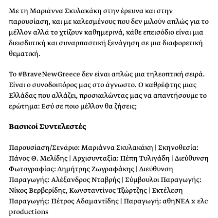
Με τη Μαριάννα Σκυλακάκη στην έρευνα και στην
παρουσίαση, και με καλεσμένους που δεν μιλούν απλώς για το
μέλλον αλλά το χτίζουν καθημερινά, κάθε επεισόδιο είναι μια
διεισδυτική και συναρπαστική ξενάγηση σε μια διαφορετική
θεματική.
Το #BraveNewGreece δεν είναι απλώς μια τηλεοπτική σειρά.
Είναι ο συνοδοιπόρος μας στο άγνωστο. Ο καθρέφτης μιας
Ελλάδας που αλλάζει, προσκαλώντας μας να απαντήσουμε το
ερώτημα: Εσύ σε ποιο μέλλον θα ζήσεις;
Βασικοί Συντελεστές
Παρουσίαση/Σενάριο: Μαριάννα Σκυλακάκη | Σκηνοθεσία:
Πάνος Θ. Μελίδης | Αρχισυνταξία: Πέπη Τυλιγάδη | Διεύθυνση
Φωτογραφίας: Δημήτρης Ζωγραφάκης | Διεύθυνση
Παραγωγής: Aλέξανδρος Νταβρής | Σύμβουλοι Παραγωγής:
Νίκος Βερβερίδης, Κωνσταντίνος Τζώρτζης | Εκτέλεση
Παραγωγής: Πέτρος Αδαμαντίδης | Παραγωγή: αθηΝΕΑ x ελc
productions