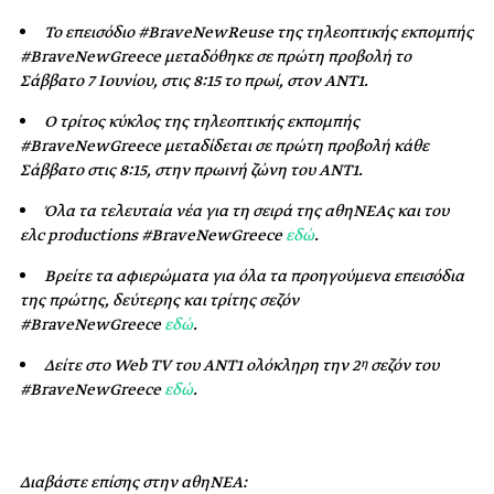
Το επεισόδιο #BraveNewReuse της τηλεοπτικής εκπομπής
#BraveNewGreece μεταδόθηκε σε πρώτη προβολή το
Σάββατο 7 Ιουνίου, στις 8:15 το πρωί, στον ΑΝΤ1.
Ο τρίτος κύκλος της τηλεοπτικής εκπομπής
#BraveNewGreece μεταδίδεται σε πρώτη προβολή κάθε
Σάββατο στις 8:15, στην πρωινή ζώνη του ΑΝΤ1.
Όλα τα τελευταία νέα για τη σειρά της αθηΝΕΑς και του
ελc productions #BraveNewGreece
εδώ
.
Βρείτε τα αφιερώματα για όλα τα προηγούμενα επεισόδια
της πρώτης, δεύτερης και τρίτης σεζόν
#BraveNewGreece
εδώ
.
Δείτε στο
Web
TV
του ΑΝΤ1 ολόκληρη την
2
σεζόν
του
η
#
BraveNewGreece
εδώ
.
Διαβάστε επίσης στην αθηΝΕΑ: