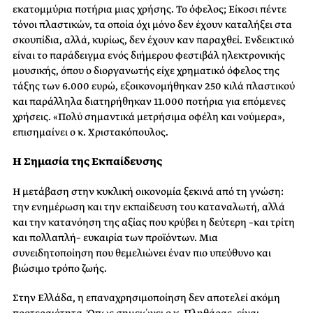
εκατομμύρια ποτήρια μιας χρήσης. Το όφελος; Είκοσι πέντε
τόνοι πλαστικών, τα οποία όχι μόνο δεν έχουν καταλήξει στα
σκουπίδια, αλλά, κυρίως, δεν έχουν καν παραχθεί. Ενδεικτικό
είναι το παράδειγμα ενός διήμερου φεστιβάλ ηλεκτρονικής
μουσικής, όπου ο διοργανωτής είχε χρηματικό όφελος της
τάξης των 6.000 ευρώ, εξοικονομήθηκαν 250 κιλά πλαστικού
και παράλληλα διατηρήθηκαν 11.000 ποτήρια για επόμενες
χρήσεις. «Πολύ σημαντικά μετρήσιμα οφέλη και νούμερα»,
επισημαίνει ο κ. Χριστακόπουλος.
Η Σημασία της Εκπαίδευσης
Η μετάβαση στην κυκλική οικονομία ξεκινά από τη γνώση:
την ενημέρωση και την εκπαίδευση του καταναλωτή, αλλά
και την κατανόηση της αξίας που κρύβει η δεύτερη –και τρίτη
και πολλαπλή– ευκαιρία των προϊόντων. Μια
συνειδητοποίηση που θεμελιώνει έναν πιο υπεύθυνο και
βιώσιμο τρόπο ζωής.
Στην Ελλάδα, η επαναχρησιμοποίηση δεν αποτελεί ακόμη