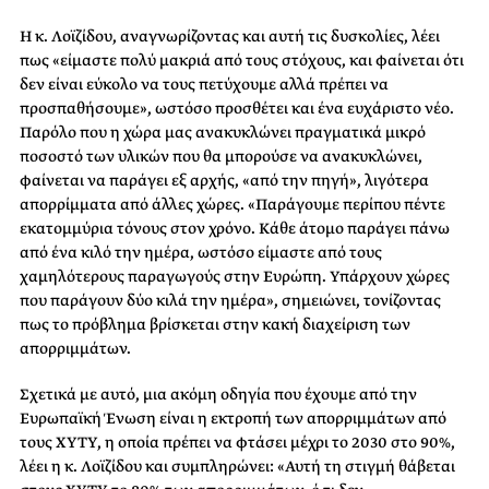
Η κ. Λοϊζίδου, αναγνωρίζοντας και αυτή τις δυσκολίες, λέει
πως «είμαστε πολύ μακριά από τους στόχους, και φαίνεται ότι
δεν είναι εύκολο να τους πετύχουμε αλλά πρέπει να
προσπαθήσουμε», ωστόσο προσθέτει και ένα ευχάριστο νέο.
Παρόλο που η χώρα μας ανακυκλώνει πραγματικά μικρό
ποσοστό των υλικών που θα μπορούσε να ανακυκλώνει,
φαίνεται να παράγει εξ αρχής, «από την πηγή», λιγότερα
απορρίμματα από άλλες χώρες. «Παράγουμε περίπου πέντε
εκατομμύρια τόνους στον χρόνο. Κάθε άτομο παράγει πάνω
από ένα κιλό την ημέρα, ωστόσο είμαστε από τους
χαμηλότερους παραγωγούς στην Ευρώπη. Υπάρχουν χώρες
που παράγουν δύο κιλά την ημέρα», σημειώνει, τονίζοντας
πως το πρόβλημα βρίσκεται στην κακή διαχείριση των
απορριμμάτων.
Σχετικά με αυτό, μια ακόμη οδηγία που έχουμε από την
Ευρωπαϊκή Ένωση είναι η εκτροπή των απορριμμάτων από
τους ΧΥΤΥ, η οποία πρέπει να φτάσει μέχρι το 2030 στο 90%,
λέει η κ. Λοϊζίδου και συμπληρώνει: «Αυτή τη στιγμή θάβεται