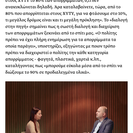
στους ΧΥΤΥ το 80% των απορριμμάτων, ό,τι δεν
ανακυκλώνεται δηλαδή. Άρα καταλαβαίνετε, τώρα, από το
80% που απορρίπτεται στους ΧΥΤΥ, για να φτάσουμε στο 10%,
τι μεγάλος δρόμος είναι και τι μεγάλη πρόκληση». Το «διαλογή
στην πηγή» σημαίνει πως η σωστή διαλογή και διαχείριση
των απορριμμάτων ξεκινάει από το σπίτι μας. «Ο πολίτης
πρέπει να έχει πλήρη ενημέρωση για τα απορρίμματα τα
οποία παράγει», υποστηρίζει, εξηγώντας με ποιον τρόπο
πρέπει να διαχειριστεί ο πολίτης την κάθε κατηγορία
απορρίμματος – φαγητά, πλαστικά, χαρτιά κ.λπ.,
καταλήγοντας πως «μπορούμε εύκολα μέσα από το σπίτι να
διώξουμε το 90% σε προδιαλεγμένα υλικά».