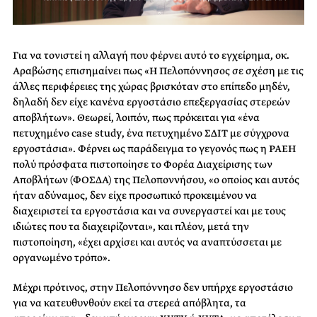
Για να τονιστεί η αλλαγή που φέρνει αυτό το εγχείρημα, οκ.
Αραβώσης επισημαίνει πως «Η Πελοπόννησος σε σχέση με τις
άλλες περιφέρειες της χώρας βρισκόταν στο επίπεδο μηδέν,
δηλαδή δεν είχε κανένα εργοστάσιο επεξεργασίας στερεών
αποβλήτων». Θεωρεί, λοιπόν, πως πρόκειται για «ένα
πετυχημένο case study, ένα πετυχημένο ΣΔΙΤ με σύγχρονα
εργοστάσια». Φέρνει ως παράδειγμα το γεγονός πως η ΡΑΕΗ
πολύ πρόσφατα πιστοποίησε το Φορέα Διαχείρισης των
Αποβλήτων (ΦΟΣΔΑ) της Πελοποννήσου, «ο οποίος και αυτός
ήταν αδύναμος, δεν είχε προσωπικό προκειμένου να
διαχειριστεί τα εργοστάσια και να συνεργαστεί και με τους
ιδιώτες που τα διαχειρίζονται», και πλέον, μετά την
πιστοποίηση, «έχει αρχίσει και αυτός να αναπτύσσεται με
οργανωμένο τρόπο».
Μέχρι πρότινος, στην Πελοπόννησο δεν υπήρχε εργοστάσιο
για να κατευθυνθούν εκεί τα στερεά απόβλητα, τα