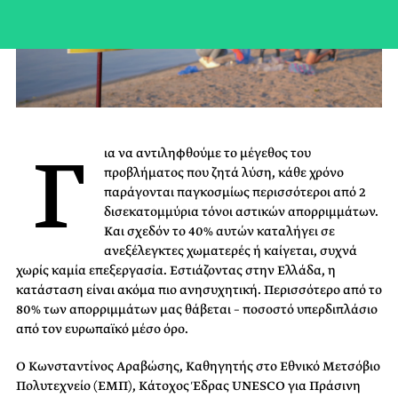
Γ
ια να αντιληφθούμε το μέγεθος του
προβλήματος που ζητά λύση, κάθε χρόνο
παράγονται παγκοσμίως περισσότεροι από 2
δισεκατομμύρια τόνοι αστικών απορριμμάτων.
Και σχεδόν το 40% αυτών καταλήγει σε
ανεξέλεγκτες χωματερές ή καίγεται, συχνά
χωρίς καμία επεξεργασία. Εστιάζοντας στην Ελλάδα, η
κατάσταση είναι ακόμα πιο ανησυχητική. Περισσότερο από το
80% των απορριμμάτων μας θάβεται – ποσοστό υπερδιπλάσιο
από τον ευρωπαϊκό μέσο όρο.
Ο Κωνσταντίνος Αραβώσης, Καθηγητής στο Εθνικό Μετσόβιο
Πολυτεχνείο (ΕΜΠ), Κάτοχος Έδρας UNESCO για Πράσινη