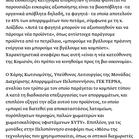
παρουσιάζει ευκαιρίες αξιοποίησης είναι τα βιοαπόβλητα –τα
οργανικά απόβλητα δηλαδή, τα φαγητά– τα οποία αποτελούν
το 45% των απορριμμάτων που πετάμε, σύμφωνα με τη κ.
Λοϊζίδου. «Αυτά τα φαγητά μπορούν να αξιοποιηθούν και να
πάρουμε νέα προϊόντα», όπως αντίστοιχα παράγουμε
προϊόντα από το πετρέλαιο, «μπορούμε να βγάλουμε πράσινη
ενέργεια και μπορούμε να βγάλουμε και κομπόστ».
Χαρακτηριστικά αναφέρει πως αυτή «είναι η νέα κατεύθυνση
της Κομισιόν, ότι πρέπει να κινηθούμε προς τη βιο-οικονομία».
Ο Χάρης Κωτσιομύτης, Υπεύθυνος Λειτουργίας της Μονάδας
Διαχείρισης Απορριμμάτων Πελοποννήσου, ΓΕΚ ΤΕΡΝΑ,
αναλύει τον τρόπο με τον οποίο παράγεται το κομπόστ τύπου
Α κατά τη διαδικασία επεξεργασίας των απορριμμάτων, και
επιπλέον εξηγεί την αξία αυτού του προϊόντος, το οποίο
«μπορεί να διατεθεί για αποκαταστάσεις λατομείων,
πυρόπληκτων περιοχών, παλιών χωματερών και
χωματοκαλύψεις υφιστάμενων ΧΥΤΥ». Επιπλέον, για τις
μονάδες στην Πελοπόννησο αναφέρει πως «Μέσω της
τεχνολογίας που χρησιμοποιείται, όπως οι οπτικοί διαχωριστές