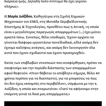
διάρκεια ζωής. Δηλαδή πολύ σύντομα θα έχει γεμίσει
πλήρως».
Η
Μαρία
Λοϊζίδου
, Καθηγήτρια στη Σχολή Χημικών
Μηχανικών του ΕΜΠ, στη Μονάδα Περιβαλλοντικής
Επιστήμης & Τεχνολογίας, προσθέτει πως η Αττική, «η οποία
είναι ο μεγαλύτερος παραγωγός απορριμμάτων […] έχει μείνει
αρκετά πίσω. Συνεπώς, θέλει υποδομές. Έχουν αρχίσει να
γίνονται διάφορα εργοστάσια πανελλαδικά, αλλά ακόμη δεν
έχουμε καλύψεις ανάγκες, και ακόμη δεν λειτουργούν όλα
αυτά που έχουν σχεδιαστεί και έχουν προκηρυχθεί».
Εκτός των επιβλαβών συνεπειών που αναφέρθηκαν, πρέπει να
σκεφτούμε και την περίοδο διάσπασης των απορριμμάτων
αφού θαφτούν. «Όταν θάβεται το απόβλητο σήμερα, θέλει 40
χρόνια περίπου για να διασπαστεί, για να μπορέσεις να πεις
ότι δεν έχεις εκπομπές στο περιβάλλον», σύμφωνα με την κ.
Λοϊζίδου, η οποία και αναρωτιέται: «Γιατί να αφήσουμε στην
επόμενη γενιά τα δικά μας απορρίμματα;»