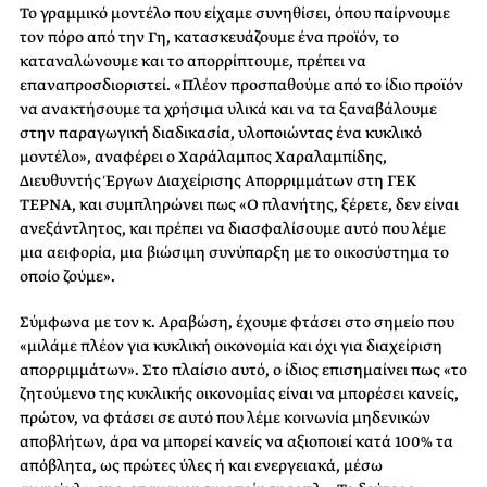
Το γραμμικό μοντέλο που είχαμε συνηθίσει, όπου παίρνουμε
τον πόρο από την Γη, κατασκευάζουμε ένα προϊόν, το
καταναλώνουμε και το απορρίπτουμε, πρέπει να
επαναπροσδιοριστεί. «Πλέον προσπαθούμε από το ίδιο προϊόν
να ανακτήσουμε τα χρήσιμα υλικά και να τα ξαναβάλουμε
στην παραγωγική διαδικασία, υλοποιώντας ένα κυκλικό
μοντέλο», αναφέρει ο Χαράλαμπος Χαραλαμπίδης,
Διευθυντής Έργων Διαχείρισης Απορριμμάτων στη ΓΕΚ
ΤΕΡΝA, και συμπληρώνει πως «Ο πλανήτης, ξέρετε, δεν είναι
ανεξάντλητος, και πρέπει να διασφαλίσουμε αυτό που λέμε
μια αειφορία, μια βιώσιμη συνύπαρξη με το οικοσύστημα το
οποίο ζούμε».
Σύμφωνα με τον κ. Αραβώση, έχουμε φτάσει στο σημείο που
«μιλάμε πλέον για κυκλική οικονομία και όχι για διαχείριση
απορριμμάτων». Στο πλαίσιο αυτό, ο ίδιος επισημαίνει πως «το
ζητούμενο της κυκλικής οικονομίας είναι να μπορέσει κανείς,
πρώτον, να φτάσει σε αυτό που λέμε κοινωνία μηδενικών
αποβλήτων, άρα να μπορεί κανείς να αξιοποιεί κατά 100% τα
απόβλητα, ως πρώτες ύλες ή και ενεργειακά, μέσω