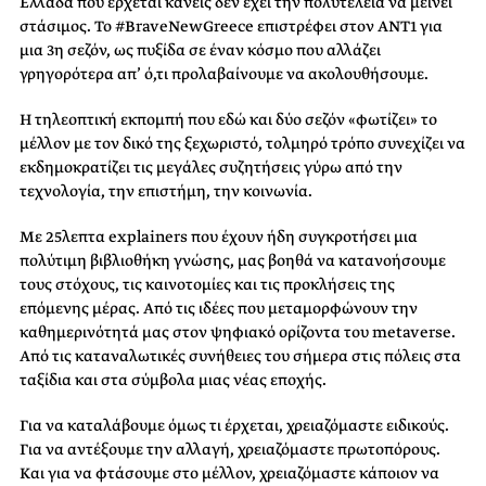
Ελλάδα που έρχεται κανείς δεν έχει την πολυτέλεια να μείνει
στάσιμος. Το #BraveNewGreece επιστρέφει στον ΑΝΤ1 για
μια 3η σεζόν, ως πυξίδα σε έναν κόσμο που αλλάζει
γρηγορότερα απ’ ό,τι προλαβαίνουμε να ακολουθήσουμε.
Η τηλεοπτική εκπομπή που εδώ και δύο σεζόν «φωτίζει» το
μέλλον με τον δικό της ξεχωριστό, τολμηρό τρόπο συνεχίζει να
εκδημοκρατίζει τις μεγάλες συζητήσεις γύρω από την
τεχνολογία, την επιστήμη, την κοινωνία.
Με 25λεπτα explainers που έχουν ήδη συγκροτήσει μια
πολύτιμη βιβλιοθήκη γνώσης, μας βοηθά να κατανοήσουμε
τους στόχους, τις καινοτομίες και τις προκλήσεις της
επόμενης μέρας. Από τις ιδέες που μεταμορφώνουν την
καθημερινότητά μας στον ψηφιακό ορίζοντα του metaverse.
Από τις καταναλωτικές συνήθειες του σήμερα στις πόλεις στα
ταξίδια και στα σύμβολα μιας νέας εποχής.
Για να καταλάβουμε όμως τι έρχεται, χρειαζόμαστε ειδικούς.
Για να αντέξουμε την αλλαγή, χρειαζόμαστε πρωτοπόρους.
Και για να φτάσουμε στο μέλλον, χρειαζόμαστε κάποιον να