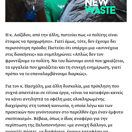
Η κ. Λοϊζίδου, από την άλλη, πιστεύει πως «ο πολίτης είναι
έτοιμος να προχωρήσει». Γιατί όμως, τότε, δεν έχουμε δει
περισσότερη πρόοδο; Πιστεύει ότι υπάρχει μια «ασυνέχεια
στις διοικήσεις» και συμπληρώνει: «Απλώς δεν τον
φροντίζουμε το πολίτη. Να του δώσουμε αυτά που χρειάζεται,
τα εργαλεία που χρειάζεται και τη συνεχή ενημέρωση, γιατί
πρέπει να το επαναλαμβάνουμε διαρκώς».
Για τον κ. Πασχάλη, μια άλλη δυσκολία, μια πρόκληση που
συχνά απαντάται σε τέτοια έργα, «είναι να καταφέρει κανείς
να κάνει αντιληπτά τα oφέλη μιας ολοκληρωμένης
διαχείρισης στη τοπική κοινωνία, η οποία λόγω και των
πρακτικών που γινόντουσαν στο παρελθόν έχει έναν έμφυτο
σκεπτικισμό». Βέβαια, όπως ο ίδιος αναφέρει για την
περίπτωση της Πελοποννήσου: «με συνεχή διάλογο, με
ανοιχτές πόρτες, με διαφάνεια, έχουμε καταφέρει να