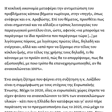
Η κυκλική οικονομία μεταφέρει την αντιμετώπιση του
προβλήματος κάποια βήματα νωρίτερα, στην «πηγή», όπως
ανέφερε και ο κ. Αραβώσης. Επί του θέματος, προσθέτει πως
είναι σημαντικό και να αλλάξει ο τρόπος λειτουργίας του
παραγωγικού μοντέλου έτσι, ώστε, αφενός «να μπορούμε να
παράγουμε τα ίδια προϊόντα που παράγουμε τώρα […] με
λιγότερους πόρους, με λιγότερες πρώτες ύλες, δηλαδή και
ενέργεια», αλλά και «από πριν να ξέρουμε στο τέλος του
κύκλου ζωής, στο τέλος της χρήσης τους δηλαδή, τι θα
κάνουμε με το προϊόν αυτό, πώς θα το απορρίψουμε, πως θα
αξιοποιηθεί, με ποιο τρόπο θα επαναχρησιμοποιηθεί, αν θα
ανακυκλώνεται 100%».
Ένα ακόμη ζήτημα που φέρνει στη συζήτηση η κ. Λοϊζίδου
είναι η συμμόρφωση με τους στόχους της Ευρωπαϊκής
Ένωσης. Μέχρι το 2020, όλες οι ευρωπαϊκές χώρες έπρεπε να
είχαν φτάσει να ανακυκλώνουν το 50% των ανακυκλώσιμων
υλικών – κάτι που η Ελλάδα δεν κατάφερε και γι’ αυτό πήρε
παράταση να το πραγματοποιήσει έως το 2025, ενώ μέχρι το