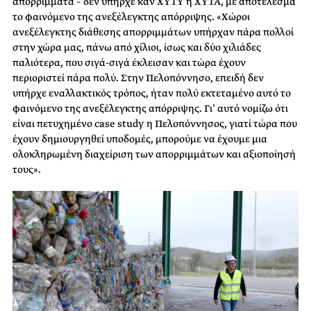
απορρίμματα – δεν υπήρχε καν ΧΥΤΥ ή ΧΥΤΑ, με αποτέλεσμα
το φαινόμενο της ανεξέλεγκτης απόρριψης. «Χώροι
ανεξέλεγκτης διάθεσης απορριμμάτων υπήρχαν πάρα πολλοί
στην χώρα μας, πάνω από χίλιοι, ίσως και δύο χιλιάδες
παλιότερα, που σιγά-σιγά έκλεισαν και τώρα έχουν
περιοριστεί πάρα πολύ. Στην Πελοπόννησο, επειδή δεν
υπήρχε εναλλακτικός τρόπος, ήταν πολύ εκτεταμένο αυτό το
φαινόμενο της ανεξέλεγκτης απόρριψης. Γι’ αυτό νομίζω ότι
είναι πετυχημένο case study η Πελοπόννησος, γιατί τώρα που
έχουν δημιουργηθεί υποδομές, μπορούμε να έχουμε μια
ολοκληρωμένη διαχείριση των απορριμμάτων και αξιοποίησή
τους».