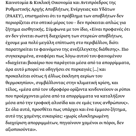
Καινοτομία & Κυκλική Οικονομία και Αντιπρόεδρος της
Ρυθμιστικής Αρχής Αποβλήτων, Ενέργειας και Υδάτων
(ΡΑΑΕΥ), επισημαίνει ότι το πρόβλημα των αποβλήτων δεν
περιορίζεται στο οπτικό μέρος του – δεν πρόκειται απλώς για
ζήτημα αισθητικής. Σύμφωνα με τον ίδιο, «Είναι προφανές ότι
αν δεν γίνεται σωστή διαχείριση των στερεών αποβλήτων,
έχουμε μια πολύ μεγάλη επίπτωση στο περιβάλλον, διότι
παρατηρείται το φαινόμενο της ανεξέλεγκτης διάθεσης». Πιο
συγκεκριμένα, αναφέρει πως λόγω αυτού του φαινομένου
«διαχέεται βιοαέριο που παράγεται μέσα από τα απορρίμματα,
άρα αυτό μπορεί να οδηγήσει σε πυρκαγιές […] και
προκαλείται ούτως ή άλλως έκκληση αερίων του
θερμοκηπίου», συμβάλλοντας στην κλιματική κρίση, και
τέλος, «μέσα από τον υδροφόρο ορίζοντα κινδυνεύουν οι ρύποι
που προέρχονται μέσα από τα απορρίμματα να καταλήξουν
μέσα από την τροφική αλυσίδα και σε εμάς τους ανθρώπους».
Σε όλα αυτά, προσθέτει πως υπάρχει και ένα έμμεσο ζήτημα,
αυτό της χαμένης ευκαιρίας: «χωρίς ολοκληρωμένη
διαχείριση απορριμμάτων, πηγαίνουν χαμένοι οι πόροι, δεν
αξιοποιούνται».