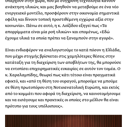
υπάρχουν στην χώρα, που με σύγχρονη τεχνολογία κάνουν
ανάκτηση υλικών, και μας βοηθούν να μεταβούμε σε ένα νέο
ενεργειακό μοντέλο, προσφέρουν στην οικονομία σημαντικά
οφέλη και δίνουν τοπική προστιθέμενη εγχώρια αξία στην
κοινωνία». Πάνω σε αυτό, η κ. Λοϊζίδου εξηγεί πως «Τα
απορρίμματα είναι μία ροή υλικών» και επομένως, «Εδώ
έχουμε υλικά τα οποία πρέπει να ξαναμπούν στην αγορά».
Είναι ενδιαφέρον να αναλογιστούμε το κατά πόσον η Ελλάδα,
που μέχρι στιγμής βρίσκεται στις χαμηλότερες θέσεις στην
κατάταξη για τη διαχείριση των αποβλήτων της, θα μπορούσε
να εντοπίσει επιχειρηματικές ευκαιρίες σε αυτόν τον τομέα. Ο
κ. Χαραλαμπίδης, θεωρεί πως κάτι τέτοιο είναι πραγματικά
εφικτό, και «από τη θέση του ουραγού, μπορούμε να μπούμε
σε θέση πρωτοπόρου στη Νοτιοανατολική Ευρώπη, και εκτός
από το κομμάτι που αφορά τη διαχείριση, να καινοτομήσουμε
και να εισάγουμε και πρακτικές οι οποίες στο μέλλον θα είναι
πρότυπο για τους υπόλοιπους».