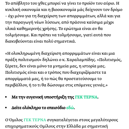
Το απόβλητο του χθες μπορεί να γίνει το προϊόν του αύριο. Η
κυκλική οικονομία και η βιοοικονομία μάς δείχνουν τον δρόμο
– όχι μόνο για τη διαχείριση των απορριμμάτων, αλλά και για
την παραγωγή νέων λύσεων, από πράσινα καύσιμα μέχρι
υλικά καθημερινής χρήσης. Το ερώτημα είναι αν θα
τολμήσουμε. Και πρέπει να τολμήσουμε, γιατί αυτά που
διακυβεύονται είναι πολύ σημαντικά.
«Η ολοκληρωμένη διαχείριση απορριμμάτων είναι και μια
πράξη πολιτισμού» δηλώνει ο κ. Χαραλαμπίδης. «Πολιτισμός,
ξέρετε, δεν είναι μόνο τα μνημεία μας, η ιστορία μας.
Πολιτισμός είναι και ο τρόπος που διαχειριζόμαστε τα
απορρίμματά μας, ή το πώς θα προστατεύσουμε το
περιβάλλον, ή το τι θα δώσουμε στις επόμενες γενιές.»
Με την ευγενική υποστήριξη της
ΓΕΚ ΤΕΡΝΑ
.
Δείτε ολόκληρο το επεισόδιο
εδώ
.
Ο Όμιλος
ΓΕΚ ΤΕΡΝΑ
συγκαταλέγεται στους μεγαλύτερους
επιχειρηματικούς Ομίλους στην Ελλάδα με σημαντική