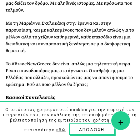
μας δείξει τον δρόμο. Με αληθινές ιστορίες. Με πρόσωπα που
τολμούν.
Με τη Μαριάννα Σκυλακάκη στην έρευνα και στην
παρουσίαση, και με καλεσμένους που δεν μιλούν απλώς για το
μέλλον αλλά το χτίζουν καθημερινά, κάθε επεισόδιο είναι μια
διεισδυτική και συναρπαστική ξενάγηση σε μια διαφορετική
θεματική.
Το #BraveNewGreece δεν είναι απλώς μια τηλεοπτική σειρά.
Είναι ο συνοδοιπόρος μας στο άγνωστο. Ο καθρέφτης μια
Ελλάδας που αλλάζει, προσκαλώντας μας να απαντήσουμε το
ερώτημα: Εσύ σε ποιο μέλλον θα ζήσεις;
Βασικοί Συντελεστές
Ο ιστότοπος χρησιμοποιεί cookies για την παροχή των
Παρουσίαση/Σενάριο: Μαριάννα Σκυλακάκη | Σκηνοθεσία:
υπηρεσιών του, την ανάλυση της επισκεψιμότητας και τη
+
Πάνος Θ. Μελίδης | Αρχισυνταξία: Πέπη Τυλιγάδη | Διεύθυνση
βελτιστοποίηση της εμπειρίας του χρήστη. Μάθετε
Φωτογραφίας: Δημήτρης Ζωγραφάκης | Διεύθυνση
ΑΠΟΔΟΧΗ
περισσότερα
εδώ
Παραγωγής: Aλέξανδρος Νταβρής | Σύμβουλοι Παραγωγής:
Νίκος Βερβερίδης, Κωνσταντίνος Τζώρτζης | Εκτέλεση