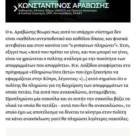
Ο κ. Αραβώσης θεωρεί πως αυτό το υπάρχον σύστημα δεν
είναι «καθόλου ανταποδοτικό και καθόλου δίκαιο, και φυσικά
αντιβαίνει και στον κανόνα του “ο ρυπαίνων πληρώνει”». Έτσι,
εξηγεί πως «Αυτό που πρέπει να γίνει, και που μπορεί να γίνει,
είναι να χρεώνεται ο πολίτης ανάλογα με την ποσότητα των
απορριμμάτων που απορρίπτει». Η κ. Λοϊζίδου αναφέρεται στο
πρόγραμμα «Πληρώνω Όσο Πετώ» που έχει ξεκινήσει να
εφαρμόζεται στην Κύπρο, λέγοντας: «[…] αυτό σημαίνει ότι ο
πολίτης θα πληρώνει για τη διαχείριση των απορριμμάτων τα
οποία πετάει. Για αυτά που ανακυκλώνει, ανταμείβεται.
Προπληρώνει μία σακούλα και σε αυτήν την σακούλα βάζει τα
υλικά τα οποία θα πετάξει – αυτά που δεν θα ανακυκλώσει», το
οποίο έχει ως αποτέλεσμα να δίνεται το κίνητρο στον πολίτη
να κάνει ανακύκλωση γιατί θα πληρώσει λιγότερες σακούλες.