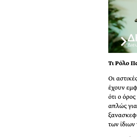
Τι Ρόλο Π
Οι αστικέ
έχουν εμφ
ότι ο όρο
απλώς για
ξανασκεφτ
των ίδιων