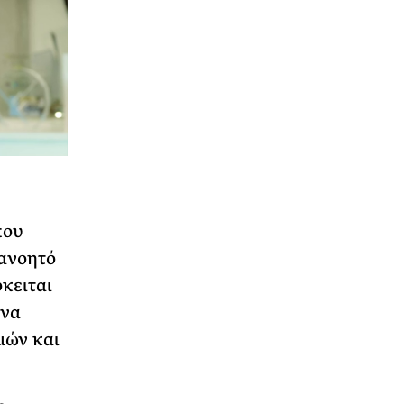
που
τανοητό
κειται
 να
μών και