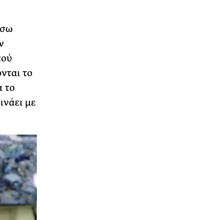
έσω
ν
κού
νται το
 το
ινάει με