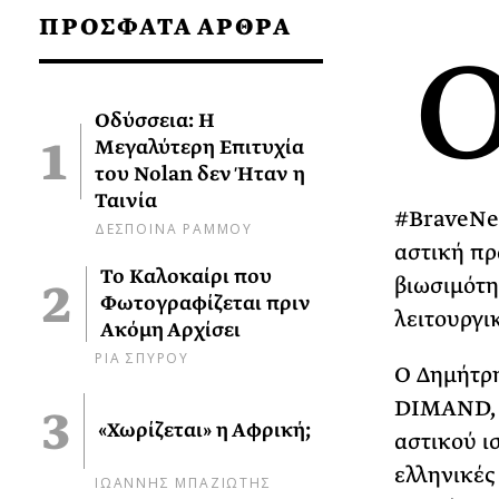
ΠΡΟΣΦΑΤΑ ΑΡΘΡΑ
Οδύσσεια: Η
Μεγαλύτερη Επιτυχία
του Nolan δεν Ήταν η
Ταινία
#BraveNew
ΔΕΣΠΟΙΝΑ ΡΑΜΜΟΥ
αστική πρ
Το Καλοκαίρι που
βιωσιμότη
Φωτογραφίζεται πριν
λειτουργι
Ακόμη Αρχίσει
ΡΙΑ ΣΠΥΡΟΥ
Ο Δημήτρη
DIMAND, μ
«Χωρίζεται» η Αφρική;
αστικού ι
ελληνικές 
ΙΩΑΝΝΗΣ ΜΠΑΖΙΩΤΗΣ