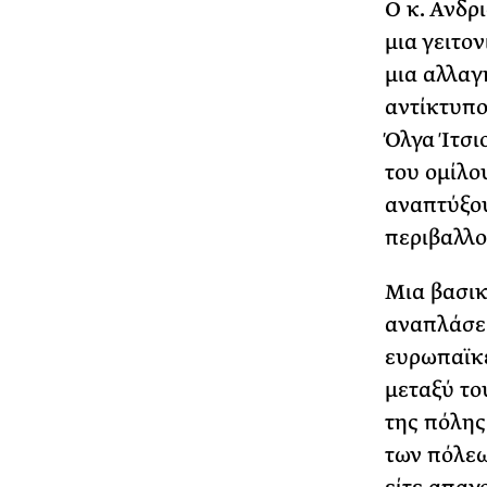
Ο κ. Ανδρ
μια γειτον
μια αλλαγ
αντίκτυπο
Όλγα Ίτσι
του ομίλο
αναπτύξου
περιβαλλο
Μια βασικ
αναπλάσει
ευρωπαϊκέ
μεταξύ το
της πόλης
των πόλεω