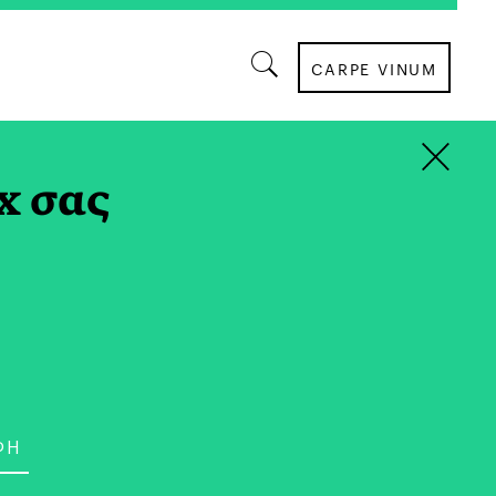
CARPE VINUM
×
ΙΕΡΩΜΑΤΑ
x σας
 των