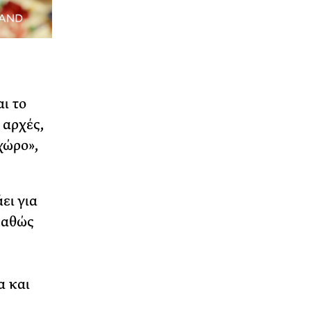
ι το
 αρχές,
χώρο»,
ει για
καθώς
α και