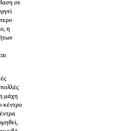
μβαση σε
υργεί
ύτερο
ο, η
τήτων
και
κές
 πολλές
πη μάχη
ο κέντρο
κέντρα
ομηθεί,