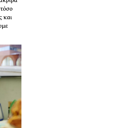
 ακριβά
 τόσο
ς και
υμε