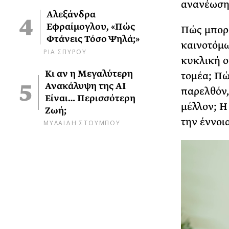
ανανέωση
Αλεξάνδρα
Εφραίμογλου, «Πώς
Πώς μπορο
Φτάνεις Τόσο Ψηλά;»
καινοτόμω
ΡΙΑ ΣΠΥΡΟΥ
κυκλική ο
Κι αν η Μεγαλύτερη
τομέα; Πώ
Ανακάλυψη της AI
παρελθόν,
Είναι… Περισσότερη
μέλλον; Η
Ζωή;
την έννοι
ΜΥΛΑΙΔΗ ΣΤΟΥΜΠΟΥ