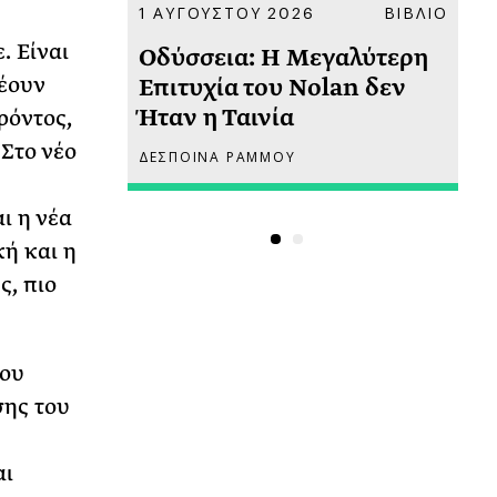
ΚΟΙΝΩΝΙΑ
1 ΑΥΓΟΥΣΤΟΥ 2026
ΒΙΒΛΙΟ
31
. Είναι
υ
Οδύσσεια: Η Μεγαλύτερη
Το
νέουν
 πριν
Επιτυχία του Nolan δεν
Φω
Ήταν η Ταινία
Ακ
ρόντος,
 Στο νέο
ΔΕΣΠΟΙΝΑ ΡΑΜΜΟΥ
ΡΙ
ι η νέα
κή και η
ς, πιο
λου
ης του
αι