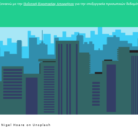
υναινώ με την
Πολιτική Προστασίας Απορρήτου
για την επεξεργασία προσωπικών δεδομέ
y Nigel Hoare on Unsplash