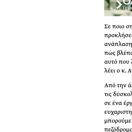
Σε ποιο σ
προκλήσει
ανάπλασης
πώς βλέπου
αυτό που 
λέει ο κ. 
Από την ά
τις δύσκο
σε ένα έρ
ευχαριστη
μπορούμε 
πεζόδρομο