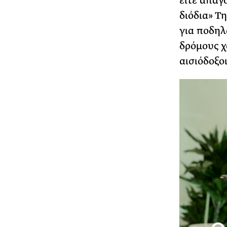
είτε απαγο
διόδια» Τ
για ποδηλ
δρόμους χ
αισιόδοξοι