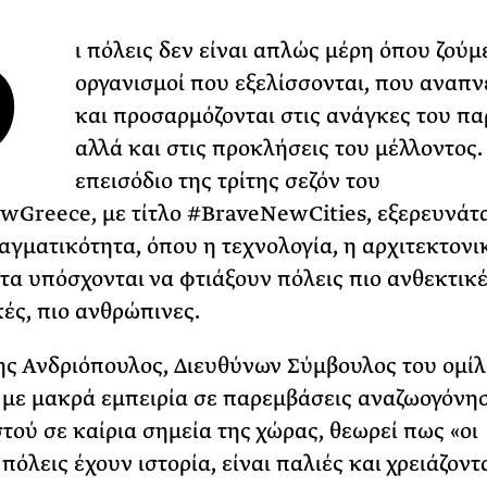
31 ΙΟΥΛΙΟΥ 2026
Ο
ι πόλεις δεν είναι απλώς μέρη όπου ζούμε
Το Καλοκαίρι πο
οργανισμοί που εξελίσσονται, που αναπ
Φωτογραφίζεται
Ακόμη Αρχίσει
και προσαρμόζονται στις ανάγκες του πα
αλλά και στις προκλήσεις του μέλλοντος.
ΡΙΑ ΣΠΥΡΟΥ
επεισόδιο της τρίτης σεζόν του
Greece, με τίτλο #BraveNewCities, εξερευνάτα
αγματικότητα, όπου η τεχνολογία, η αρχιτεκτονι
τα υπόσχονται να φτιάξουν πόλεις πιο ανθεκτικέ
κές, πιο ανθρώπινες.
ς Ανδριόπουλος, Διευθύνων Σύμβουλος του ομί
ε μακρά εμπειρία σε παρεμβάσεις αναζωογόνησ
στού σε καίρια σημεία της χώρας, θεωρεί πως «οι
πόλεις έχουν ιστορία, είναι παλιές και χρειάζοντ