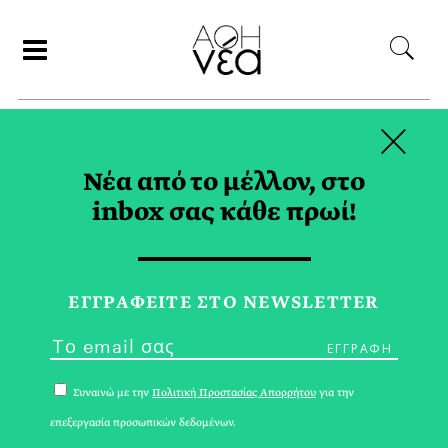
×
ΑΝΑΖΗΤΗΣΗ
Νέα από το μέλλον, στο
inbox σας κάθε πρωί!
ΠΟΛΕΙΣ TAG
ΕΓΓPΑΦΕΙΤΕ ΣΤΟ NEWSLETTER
Συναινώ με την
Πολιτική Προστασίας Απορρήτου
για την
επεξεργασία προσωπικών δεδομένων.