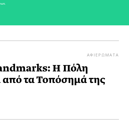
νων.
ΑΦΙΕΡΩΜΑΤΑ
ndmarks: Η Πόλη
 από τα Τοπόσημά της