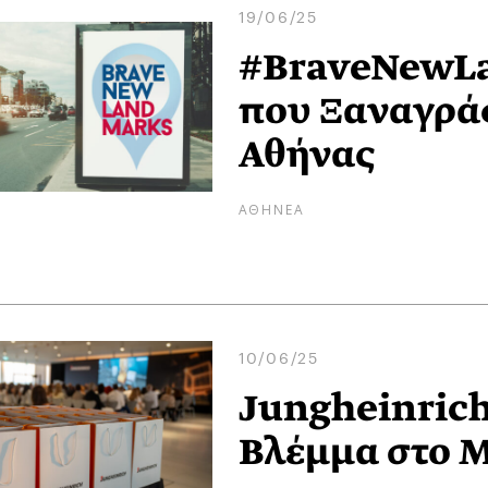
19/06/25
#BraveNewLa
που Ξαναγράφ
Αθήνας
ΑΘΗΝΕΑ
10/06/25
Jungheinrich 
Βλέμμα στο 