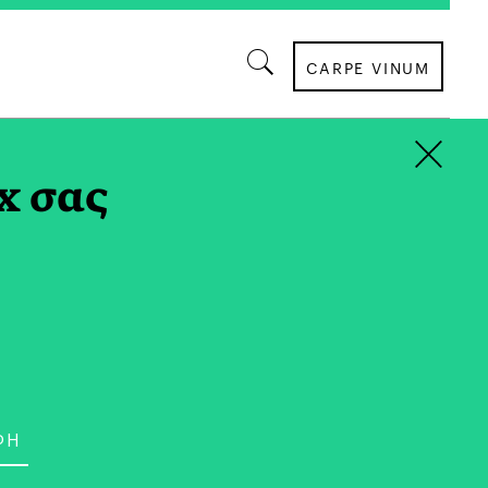
CARPE VINUM
×
ΡΥΜΑ ΣΤΑΥΡΟΣ
x σας
ΤΡΟΠΟΣ ΖΩΗΣ
δική Ατζέντα του