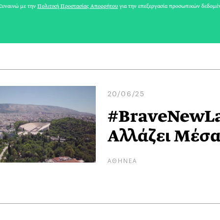
Σεπτεμβρίου
υναινώ με την
Πολιτική Προστασίας Απορρήτου
για την επεξεργασία προσωπικών δεδομέ
ΔΕΣΠΟΙΝΑ ΡΑΜΜΟΥ
20/06/25
#BraveNewLa
Αλλάζει Μέσα
ΑΘΗΝΕΑ