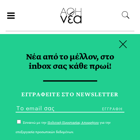
×
ΑΝΑΖΗΤΗΣΗ
Νέα από το μέλλον, στο
inbox σας κάθε πρωί!
ΧΑΛΑΡΩΣΗ TAG
ΕΓΓPΑΦΕΙΤΕ ΣΤΟ NEWSLETTER
Συναινώ με την
Πολιτική Προστασίας Απορρήτου
για την
επεξεργασία προσωπικών δεδομένων.