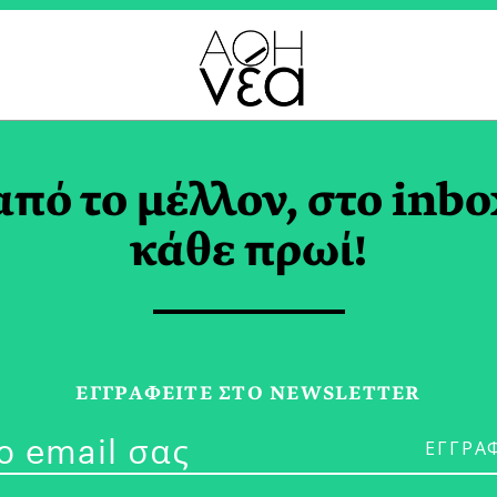
CHING TAG
από το μέλλον, στο inbo
κάθε πρωί!
02/10/23
Life/Health/F
ΕΓΓPΑΦΕΙΤΕ ΣΤΟ NEWSLETTER
Συμβαίνει Eπ