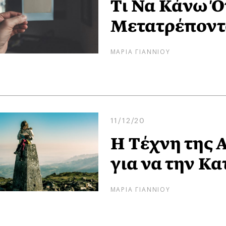
Τι Να Κάνω Ό
Μετατρέποντα
ΜΑΡΙΑ ΓΙΑΝΝΙΟΥ
11/12/20
Η Tέχνη της 
για να την Κ
ΜΑΡΙΑ ΓΙΑΝΝΙΟΥ