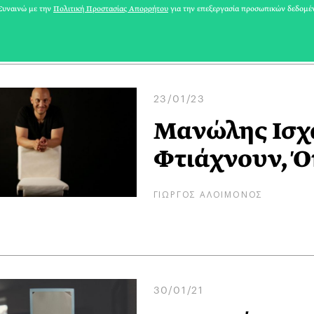
ΒΑΛΕΝΤΙΝΗ ΚΩΝΣΤΑΝΤΙΝΙΔΟΥ
υναινώ με την
Πολιτική Προστασίας Απορρήτου
για την επεξεργασία προσωπικών δεδομέ
23/01/23
Μανώλης Ισχά
Φτιάχνουν, Ό
ΓΙΩΡΓΟΣ ΑΛΟΙΜΟΝΟΣ
30/01/21