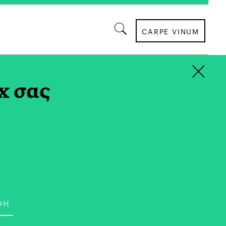
CARPE VINUM
×
x σας
ΤΡΟΠΟΣ ΖΩΗΣ
ood/Diet Coaching | Τι
ιτέλους με το Coaching;