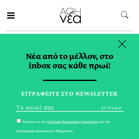
×
ΑΝΑΖΗΤΗΣΗ
Νέα από το μέλλον, στο
inbox σας κάθε πρωί!
ΔΙΑΤΡΟΦΗ TAG
ΕΓΓPΑΦΕΙΤΕ ΣΤΟ NEWSLETTER
Συναινώ με την
Πολιτική Προστασίας Απορρήτου
για την
επεξεργασία προσωπικών δεδομένων.