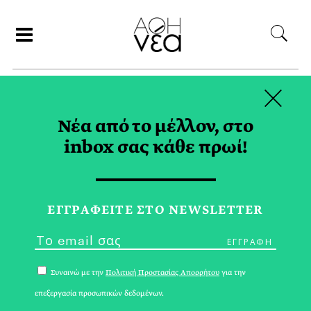
×
ΑΝΑΖΗΤΗΣΗ
Νέα από το μέλλον, στο
inbox σας κάθε πρωί!
EDITOR PICK TAG
ΕΓΓPΑΦΕΙΤΕ ΣΤΟ NEWSLETTER
Συναινώ με την
Πολιτική Προστασίας Απορρήτου
για την
επεξεργασία προσωπικών δεδομένων.