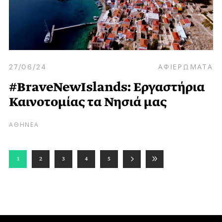
27/06/24
ΑΦΙΕΡΩΜΑΤΑ
#BraveNewIslands: Εργαστήρια
Καινοτομίας τα Νησιά μας
ΑΘΗΝΕΑ
1
2
3
4
5