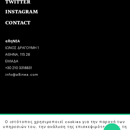
TWITTER
INSTAGRAM
CONTACT
αθηΝΕΑ
ΙΩΝΟΣ ΔΡΑΓΟΥΜΗ 1
ΑΘΗΝΑ, 115 28
ΕΛΛΑΔΑ
+30 210 3318831
info@a8inea.com
COPYRIGHT © 2026 αθηΝΕΑ, ALL RIGHTS RESERVED.
Ο ιστότοπος χρησιμοποιεί cookies για την παροχή των
υπηρεσιών του, την ανάλυση της επισκεψιμότητας και τη
DESIGN BY
G DESIGN STUDIO
. DEVELOPED BY
B LABS
.