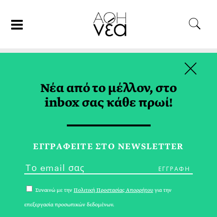
×
28/06/24
ΣΥΝΕΝΤΕΥΞΕΙΣ
Νέα από το μέλλον, στο
Φωτογράφος του Μήνα |
inbox σας κάθε πρωί!
Βασιλική Σανδάλη
ΜΑΡΙΑ ΣΠΑΝΟΥΔΑΚΗ
ΔΕΣΠΟΙΝΑ ΡΑΜΜΟΥ
ΕΓΓPΑΦΕΙΤΕ ΣΤΟ NEWSLETTER
Συναινώ με την
Πολιτική Προστασίας Απορρήτου
για την
επεξεργασία προσωπικών δεδομένων.