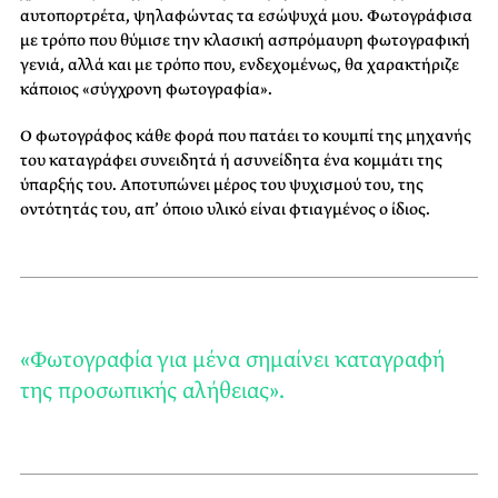
αυτοπορτρέτα, ψηλαφώντας τα εσώψυχά μου. Φωτογράφισα
με τρόπο που θύμισε την κλασική ασπρόμαυρη φωτογραφική
γενιά, αλλά και με τρόπο που, ενδεχομένως, θα χαρακτήριζε
κάποιος «σύγχρονη φωτογραφία».
Ο φωτογράφος κάθε φορά που πατάει το κουμπί της μηχανής
του καταγράφει συνειδητά ή ασυνείδητα ένα κομμάτι της
ύπαρξής του. Αποτυπώνει μέρος του ψυχισμού του, της
οντότητάς του, απ’ όποιο υλικό είναι φτιαγμένος ο ίδιος.
«Φωτογραφία για μένα σημαίνει καταγραφή
της προσωπικής αλήθειας».