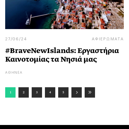
27/06/24
ΑΦΙΕΡΩΜΑΤΑ
#BraveNewIslands: Εργαστήρια
Καινοτομίας τα Νησιά μας
ΑΘΗΝΕΑ
1
2
3
4
5