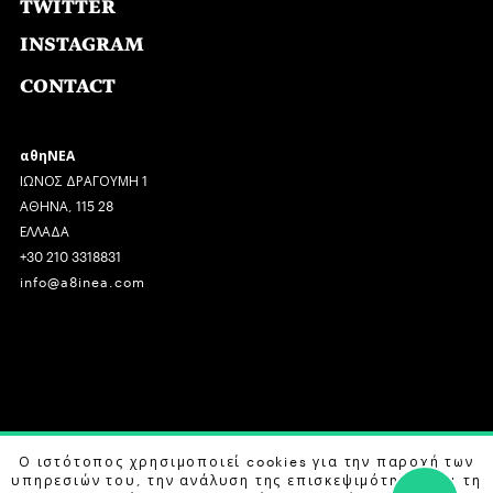
TWITTER
INSTAGRAM
CONTACT
αθηΝΕΑ
ΙΩΝΟΣ ΔΡΑΓΟΥΜΗ 1
ΑΘΗΝΑ, 115 28
ΕΛΛΑΔΑ
+30 210 3318831
info@a8inea.com
COPYRIGHT © 2026 αθηΝΕΑ, ALL RIGHTS RESERVED.
Ο ιστότοπος χρησιμοποιεί cookies για την παροχή των
υπηρεσιών του, την ανάλυση της επισκεψιμότητας και τη
DESIGN BY
G DESIGN STUDIO
. DEVELOPED BY
B LABS
.