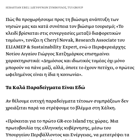
SEBASTIAN EBEL | ΔΙΕΥΘΥΝΩΝ ΣΥΜΒΟΥΛΟΣ, TUI GROUP
Πώς θα προχωρήσουμε προς τη βιώσιμη ανάπτυξη των
νησιών μας και κατά συνέπεια τον βιώσιμο τουρισμό; «Το
κλειδί βρίσκεται στις συνεργασίες μεταξύ διαφορετικών
τομέων», τονίζει η Cheryl Novak, Research Associate του
ELIAMEP & Sustainability Expert, ενώ ο Περιφερειάρχης
Νοτίου Αιγαίου Γιώργος Χατζημάρκος επισημαίνει
χαρακτηριστικά: «Δημόσιος και ιδιωτικός τομέας όχι μόνο
μπορούν να πάνε μαζί, αλλά, όποτε το έχουν πετύχει, ο πρώτος
ωφελημένος είναι η ίδια η κοινωνία».
Τα Καλά Παραδείγματα Είναι Εδώ
Αν θέλουμε ευτυχή παραδείγματα τέτοιων συμπράξεων δεν
χρειάζεται παρά να στρέψουμε το βλέμμα στη Χάλκη.
«Πρόκειται για το πρώτο GR-eco Island της χώρας. Μια
πρωτοβουλία της ελληνικής κυβέρνησης, μέσω του
Υπουργείου Περιβάλλοντος και Ενέργειας, να μετατρέψει τα