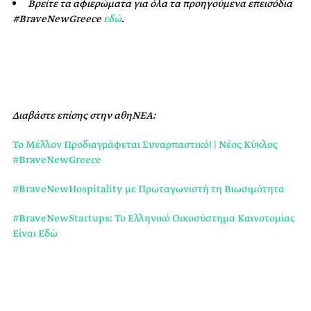
Βρείτε τα αφιερώματα για όλα τα προηγούμενα επεισόδια
#BraveNewGreece
εδώ
.
Διαβάστε επίσης στην αθηΝΕΑ:
Το Mέλλον Προδιαγράφεται Συναρπαστικό! | Nέος Κύκλος
#BraveNewGreece
#BraveNewHospitality με Πρωταγωνιστή τη Βιωσιμότητα
#BraveNewStartups: Το Ελληνικό Οικοσύστημα Καινοτομίας
Είναι Εδώ