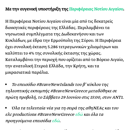
Με την ευγενική υποστήριξη της
Περιφέρειας Νοτίου Αιγαίου
.
Η Περιφέρεια Νοτίου Αιγαίου είναι μία από τις δεκατρείς
διοικητικές περιφέρειες της Ελλάδας. Περιλαμβάνει τα
νησιωτικά συμπλέγματα της Δωδεκανήσου και των
Κυκλάδων, με έδρα την Ερμούπολη της Σύρου. Η Περιφέρεια
έχει συνολική έκταση 5.286 τετραγωνικών χιλιομέτρων και
καλύπτει το 4% της συνολικής έκτασης της χώρας.
Καταλαμβάνει την περιοχή που ορίζεται από το Βόρειο Αιγαίο,
την ανατολική Στερεά Ελλάδα, την Κρήτη, και τα
μικρασιατικά παράλια.
Το επεισόδιο #BraveNewIslands τoυ β’ κύκλου της
τηλεοπτικής εκπομπής #BraveNewGreece μεταδόθηκε σε
πρώτη προβολή, το Σάββατο 29 Ιουνίου στις 15:00, στον ΑΝΤ1.
Όλα τα τελευταία νέα για τη σειρά της αθηΝΕΑς και του
ελc productions #BraveNewGreece
εδώ
και όλα τα
προηγούμενα επεισόδια
εδώ
.