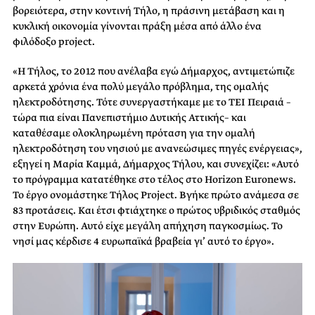
βορειότερα, στην κοντινή Τήλο, η πράσινη μετάβαση και η
κυκλική οικονομία γίνονται πράξη μέσα από άλλο ένα
φιλόδοξο project.
«Η Τήλος, το 2012 που ανέλαβα εγώ Δήμαρχος, αντιμετώπιζε
αρκετά χρόνια ένα πολύ μεγάλο πρόβλημα, της ομαλής
ηλεκτροδότησης. Τότε συνεργαστήκαμε με το ΤΕΙ Πειραιά –
τώρα πια είναι Πανεπιστήμιο Δυτικής Αττικής– και
καταθέσαμε ολοκληρωμένη πρόταση για την ομαλή
ηλεκτροδότηση του νησιού με ανανεώσιμες πηγές ενέργειας»,
εξηγεί η Μαρία Καμμά, Δήμαρχος Τήλου, και συνεχίζει: «Αυτό
το πρόγραμμα κατατέθηκε στο τέλος στο Horizon Euronews.
Το έργο ονομάστηκε Τήλος Project. Βγήκε πρώτο ανάμεσα σε
83 προτάσεις. Και έτσι φτιάχτηκε ο πρώτος υβριδικός σταθμός
στην Ευρώπη. Αυτό είχε μεγάλη απήχηση παγκοσμίως. Το
νησί μας κέρδισε 4 ευρωπαϊκά βραβεία γι’ αυτό το έργο».