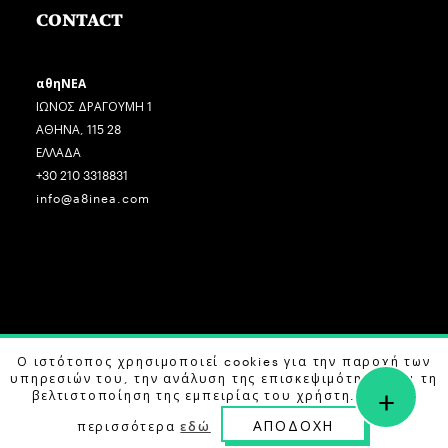
CONTACT
αθηΝΕΑ
ΙΩΝΟΣ ΔΡΑΓΟΥΜΗ 1
ΑΘΗΝΑ, 115 28
ΕΛΛΑΔΑ
+30 210 3318831
info@a8inea.com
COPYRIGHT © 2026 αθηΝΕΑ, ALL RIGHTS RESERVED.
Ο ιστότοπος χρησιμοποιεί cookies για την παροχή των
υπηρεσιών του, την ανάλυση της επισκεψιμότητας και τη
+
DESIGN BY
G DESIGN STUDIO
. DEVELOPED BY
B LABS
.
βελτιστοποίηση της εμπειρίας του χρήστη. Μάθετε
ΑΠΟΔΟΧΗ
περισσότερα
εδώ