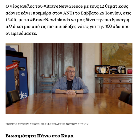
O νέος κύκλος του #BraveNewGreece με τους 12 θεματικούς
άξονες κάνει πρεμιέρα στον ΑΝΤ1 το Σάββατο 29 Ιουνίου, στις
15:00, με το #BraveNewIslands να μας δίνει την πιο δροσερή
αλλά και μια από τις πιο αισιόδοξες νότες για την Ελλάδα που
ονειρευόμαστε.
ΓΙΩΡΓΟΣ ΧΑΤΖΗΜΑΡΚΟΣ | ΠΕΡΙΦΕΡΕΙΑΡΧΗΣ ΝΟΤΙΟΥ ΑΙΓΑΙΟΥ
Βιωσιμότητα Πάνω στο Κύμα