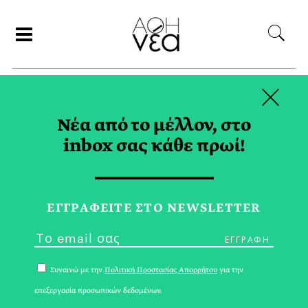
×
ΑΝΑΖΗΤΗΣΗ
Νέα από το μέλλον, στο
inbox σας κάθε πρωί!
ΡΟΔΟΣ TAG
ΕΓΓPΑΦΕΙΤΕ ΣΤΟ NEWSLETTER
Συναινώ με την
Πολιτική Προστασίας Απορρήτου
για την
επεξεργασία προσωπικών δεδομένων.